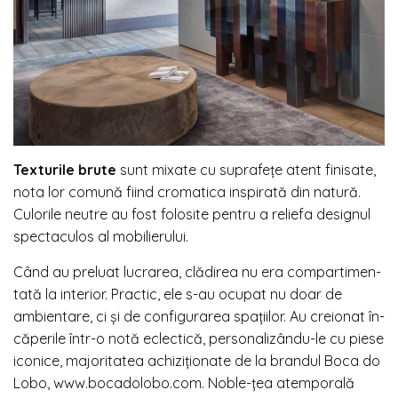
Texturile brute
sunt mixate cu suprafețe atent finisate,
nota lor comună fiind cromatica inspirată din natură.
Culorile neutre au fost folosite pentru a reliefa designul
spectaculos al mobilierului.
Când au preluat lucrarea, clădirea nu era compartimen-
tată la interior. Practic, ele s-au ocupat nu doar de
ambientare, ci și de configurarea spațiilor. Au creionat în-
căperile într-o notă eclectică, personalizându-le cu piese
iconice, majoritatea achiziționate de la brandul Boca do
Lobo, www.bocadolobo.com. Noble-țea atemporală