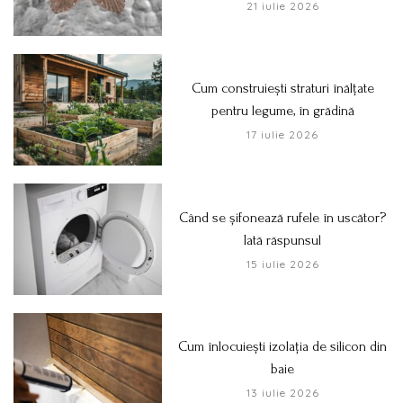
21 iulie 2026
Cum construiești straturi înălțate
pentru legume, în grădină
17 iulie 2026
Când se șifonează rufele în uscător?
Iată răspunsul
15 iulie 2026
Cum înlocuiești izolația de silicon din
baie
13 iulie 2026