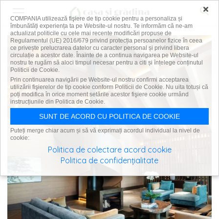
×
COMPANIA utilizează fişiere de tip cookie pentru a personaliza și
îmbunătăți experiența ta pe Website-ul nostru. Te informăm că ne-am
actualizat politicile cu cele mai recente modificări propuse de
Regulamentul (UE) 2016/679 privind protecția persoanelor fizice în ceea
ce privește prelucrarea datelor cu caracter personal și privind libera
circulație a acestor date. Înainte de a continua navigarea pe Website-ul
nostru te rugăm să aloci timpul necesar pentru a citi și înțelege conținutul
Politicii de Cookie.
Prin continuarea navigării pe Website-ul nostru confirmi acceptarea
utilizării fişierelor de tip cookie conform Politicii de Cookie. Nu uita totuși că
poți modifica în orice moment setările acestor fişiere cookie urmând
instrucțiunile din Politica de Cookie.
SUNT DE ACORD CU POLITICA DE COOKIE
Puteți merge chiar acum și să vă exprimați acordul individual la nivel de
cookie:
Politica de colectare acord cookie
Politica de confidențialitate