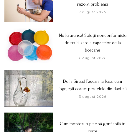
rezolvi problema
7 august 2026
Nu le arunca! Soluții nonconformiste
de reutilizare a capacelor de la
borcane
6 august 2026
De la Siretul Pașcani la Ikea: cum
îngrijești corect perdelele din dantelă
3 august 2026
Cum montezi o piscină gonflabilă în
curte