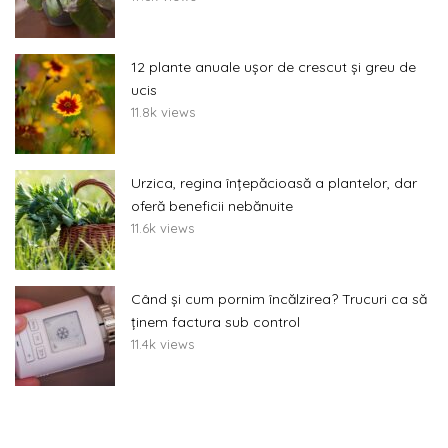
12 plante anuale ușor de crescut și greu de
ucis
11.8k views
Urzica, regina înțepăcioasă a plantelor, dar
oferă beneficii nebănuite
11.6k views
Când și cum pornim încălzirea? Trucuri ca să
ținem factura sub control
11.4k views