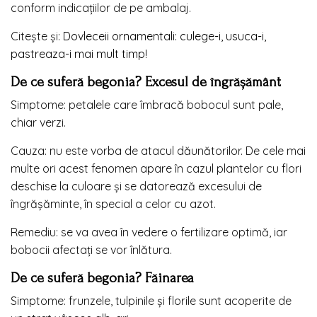
conform indicaţiilor de pe ambalaj.
Citește și:
Dovleceii ornamentali: culege-i, usuca-i,
pastreaza-i mai mult timp!
De ce suferă begonia? Excesul de îngrășământ
Simptome: petalele care îmbracă bobocul sunt pale,
chiar verzi.
Cauza: nu este vorba de atacul dăunătorilor. De cele mai
multe ori acest fenomen apare în cazul plantelor cu flori
deschise la culoare şi se datorează excesului de
îngrăşăminte, în special a celor cu azot.
Remediu: se va avea în vedere o fertilizare optimă, iar
bobocii afectaţi se vor înlătura.
De ce suferă begonia? Făinarea
Simptome: frunzele, tulpinile şi florile sunt acoperite de