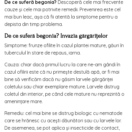
De ce suferă begonia?
Descoperă cele mai frecvente
cauze și cele mai potrivite remedii. Prevenirea este cel
mai bun leac, aşa că fii atentă la simptome pentru a
depista din timp problema.
De ce suferă begonia? Invazia gărgărițelor
Simptome: frunze ofilite în cazul plantei mature, găuri în
tuberculul în stare de repaus, iarna.
Cauza: chiar dacă primul lucru la care ne-am gândi în
cazul ofilirii este că nu primeşte destulă apă, ar fi mai
bine să verificăm dacă nu găsim larvele gărgăriţei
coletului sau chiar exemplare mature. Larvele distrug
coletul din interior, pe când cele mature nu reprezintă o
ameninţare mare.
Remediu: cel mai bine se distrug biologic cu nematode
care se hrănesc cu aceşti dăunători sau cu larvele lor.
De asemenea, se pot aplica şi insecticide de contact,