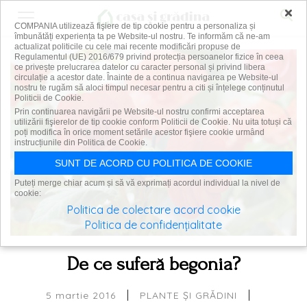
×
COMPANIA utilizează fişiere de tip cookie pentru a personaliza și
îmbunătăți experiența ta pe Website-ul nostru. Te informăm că ne-am
actualizat politicile cu cele mai recente modificări propuse de
Regulamentul (UE) 2016/679 privind protecția persoanelor fizice în ceea
ce privește prelucrarea datelor cu caracter personal și privind libera
circulație a acestor date. Înainte de a continua navigarea pe Website-ul
nostru te rugăm să aloci timpul necesar pentru a citi și înțelege conținutul
Politicii de Cookie.
Prin continuarea navigării pe Website-ul nostru confirmi acceptarea
utilizării fişierelor de tip cookie conform Politicii de Cookie. Nu uita totuși că
poți modifica în orice moment setările acestor fişiere cookie urmând
instrucțiunile din Politica de Cookie.
SUNT DE ACORD CU POLITICA DE COOKIE
Puteți merge chiar acum și să vă exprimați acordul individual la nivel de
cookie:
Politica de colectare acord cookie
Politica de confidențialitate
De ce suferă begonia?
|
|
5 martie 2016
PLANTE ȘI GRĂDINI