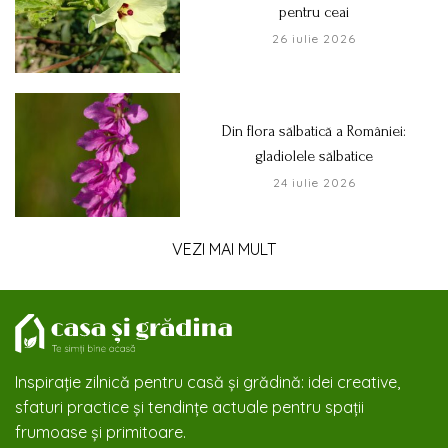
pentru ceai
26 iulie 2026
Din flora sălbatică a României:
gladiolele sălbatice
24 iulie 2026
VEZI MAI MULT
Inspirație zilnică pentru casă și grădină: idei creative,
sfaturi practice și tendințe actuale pentru spații
frumoase și primitoare.