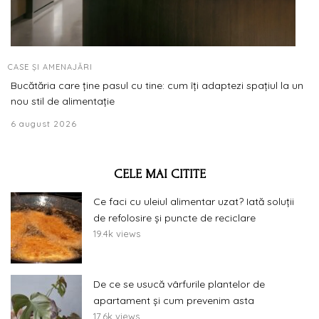
CASE ȘI AMENAJĂRI
Bucătăria care ține pasul cu tine: cum îți adaptezi spațiul la un
nou stil de alimentație
6 august 2026
CELE MAI CITITE
Ce faci cu uleiul alimentar uzat? Iată soluții
de refolosire și puncte de reciclare
19.4k views
De ce se usucă vârfurile plantelor de
apartament și cum prevenim asta
17.6k views