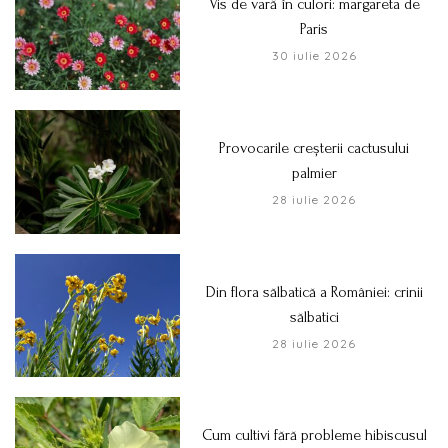
Vis de vară în culori: margareta de
Paris
30 iulie 2026
Provocarile creșterii cactusului
palmier
28 iulie 2026
Din flora sălbatică a României: crinii
sălbatici
28 iulie 2026
Cum cultivi fără probleme hibiscusul