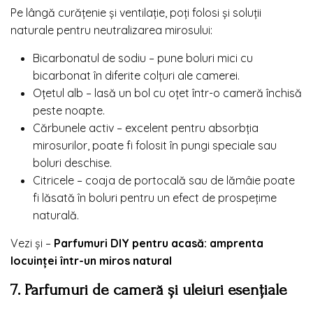
Pe lângă curățenie și ventilație, poți folosi și soluții
naturale pentru neutralizarea mirosului:
Bicarbonatul de sodiu – pune boluri mici cu
bicarbonat în diferite colțuri ale camerei.
Oțetul alb – lasă un bol cu oțet într-o cameră închisă
peste noapte.
Cărbunele activ – excelent pentru absorbția
mirosurilor, poate fi folosit în pungi speciale sau
boluri deschise.
Citricele – coaja de portocală sau de lămâie poate
fi lăsată în boluri pentru un efect de prospețime
naturală.
Vezi și –
Parfumuri DIY pentru acasă: amprenta
locuinței într-un miros natural
7. Parfumuri de cameră și uleiuri esențiale