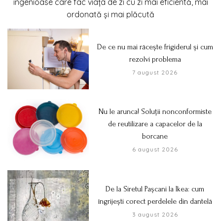
ingenioase care fac viața de zi cu zi mai eficientă, mai
ordonată și mai plăcută
De ce nu mai răcește frigiderul și cum
rezolvi problema
7 august 2026
Nu le arunca! Soluții nonconformiste
de reutilizare a capacelor de la
borcane
6 august 2026
De la Siretul Pașcani la Ikea: cum
îngrijești corect perdelele din dantelă
3 august 2026