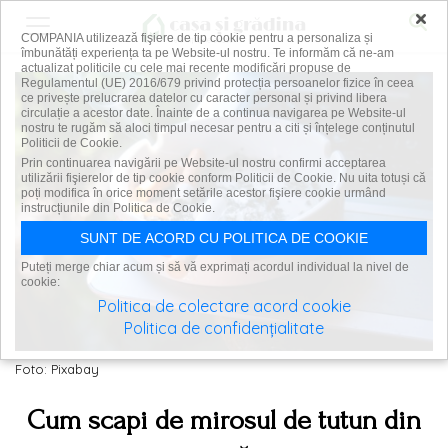
×
COMPANIA utilizează fişiere de tip cookie pentru a personaliza și
îmbunătăți experiența ta pe Website-ul nostru. Te informăm că ne-am
actualizat politicile cu cele mai recente modificări propuse de
Regulamentul (UE) 2016/679 privind protecția persoanelor fizice în ceea
ce privește prelucrarea datelor cu caracter personal și privind libera
circulație a acestor date. Înainte de a continua navigarea pe Website-ul
nostru te rugăm să aloci timpul necesar pentru a citi și înțelege conținutul
Politicii de Cookie.
Prin continuarea navigării pe Website-ul nostru confirmi acceptarea
utilizării fişierelor de tip cookie conform Politicii de Cookie. Nu uita totuși că
poți modifica în orice moment setările acestor fişiere cookie urmând
instrucțiunile din Politica de Cookie.
SUNT DE ACORD CU POLITICA DE COOKIE
Puteți merge chiar acum și să vă exprimați acordul individual la nivel de
cookie:
Politica de colectare acord cookie
Politica de confidențialitate
Foto: Pixabay
Cum scapi de mirosul de tutun din