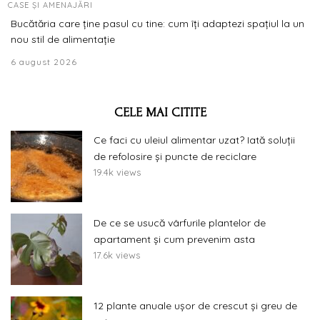
CASE ȘI AMENAJĂRI
Bucătăria care ține pasul cu tine: cum îți adaptezi spațiul la un
nou stil de alimentație
6 august 2026
CELE MAI CITITE
Ce faci cu uleiul alimentar uzat? Iată soluții
de refolosire și puncte de reciclare
19.4k views
De ce se usucă vârfurile plantelor de
apartament și cum prevenim asta
17.6k views
12 plante anuale ușor de crescut și greu de