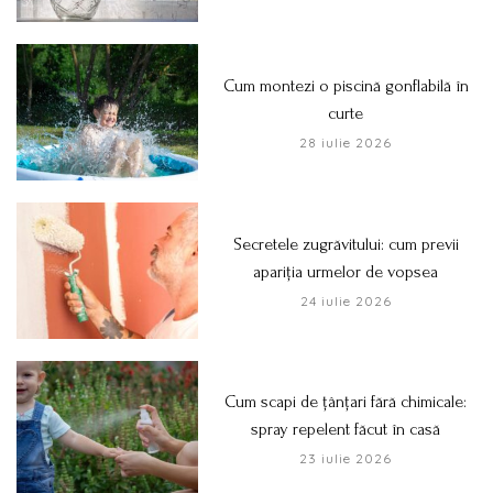
Cum montezi o piscină gonflabilă în
curte
28 iulie 2026
Secretele zugrăvitului: cum previi
apariția urmelor de vopsea
24 iulie 2026
Cum scapi de țânțari fără chimicale:
spray repelent făcut în casă
23 iulie 2026