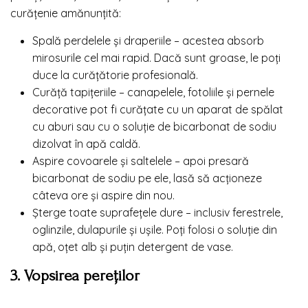
curățenie amănunțită:
Spală perdelele și draperiile – acestea absorb
mirosurile cel mai rapid. Dacă sunt groase, le poți
duce la curățătorie profesională.
Curăță tapițeriile – canapelele, fotoliile și pernele
decorative pot fi curățate cu un aparat de spălat
cu aburi sau cu o soluție de bicarbonat de sodiu
dizolvat în apă caldă.
Aspire covoarele și saltelele – apoi presară
bicarbonat de sodiu pe ele, lasă să acționeze
câteva ore și aspire din nou.
Șterge toate suprafețele dure – inclusiv ferestrele,
oglinzile, dulapurile și ușile. Poți folosi o soluție din
apă, oțet alb și puțin detergent de vase.
3. Vopsirea pereților