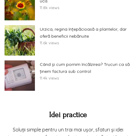
ucis
11.8k views
Urzica, regina înțepăcioasă a plantelor, dar
oferă beneficii nebănuite
11.6k views
Când și cum pornim încălzirea? Trucuri ca să
ținem factura sub control
11.4k views
Idei practice
Soluții simple pentru un trai mai ușor, sfaturi și idei