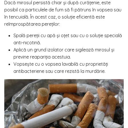
Dacă mirosul persistă chiar și după curățenie, este
posibil ca particulele de fum să fi pătruns în vopsea sau
în tencuială. În acest caz, o soluție eficientă este
reîmprospătarea pereților:
Spală pereții cu apă și oțet sau cu o soluție specială
anti-nicotină.
Aplică un grund izolator care sigilează mirosul și
previne reapariția acestuia.
Vopsește cu o vopsea lavabilă cu proprietăți
antibacteriene sau care rezistă la murdărie.