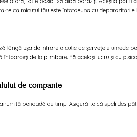
se afară, tot e posibil să aibă paraziți. Aceștia pot fi a
ră-te că micuțul tău este întotdeuna cu deparazitările l
trează lângă ușa de intrare o cutie de șervețele umede p
 întoarceți de la plimbare. Fă același lucru și cu pisic
malului de companie
anumită perioadă de timp. Asigură-te că speli des păt