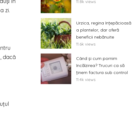
duși în
11.8k views
a zi.
Urzica, regina înțepăcioasă
a plantelor, dar oferă
beneficii nebănuite
11.6k views
entru
a, dacă
Când și cum pornim
încălzirea? Trucuri ca să
ținem factura sub control
11.4k views
uțul