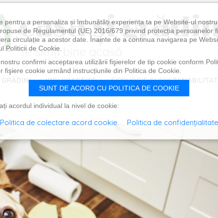
e pentru a personaliza și îmbunătăți experiența ta pe Website-ul nostr
i propuse de Regulamentul (UE) 2016/679 privind protecția persoanelor f
ibera circulație a acestor date. Înainte de a continua navigarea pe Websi
l Politicii de Cookie.
ostru confirmi acceptarea utilizării fişierelor de tip cookie conform Polit
 fişiere cookie urmând instrucțiunile din Politica de Cookie.
 GRĂDINI
IDEI PRACTICE
ECOLOGIE ȘI SUSTENABILITA
SUNT DE ACORD CU POLITICA DE COOKIE
i acordul individual la nivel de cookie:
Politica de colectare acord cookie
Politica de confidențialitat