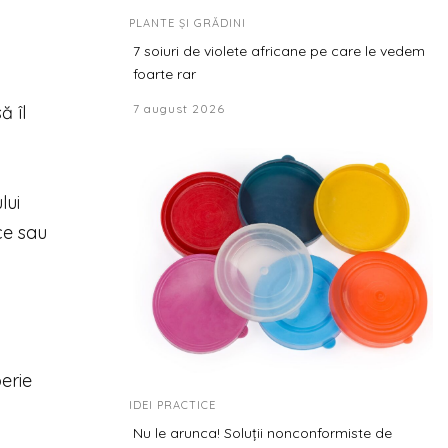
PLANTE ȘI GRĂDINI
7 soiuri de violete africane pe care le vedem
foarte rar
7 august 2026
ă îl
lui
ce sau
perie
IDEI PRACTICE
Nu le arunca! Soluții nonconformiste de