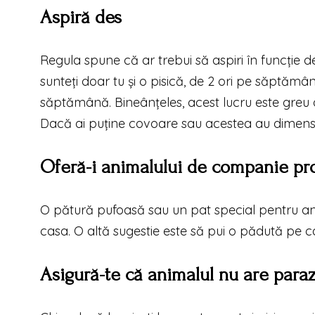
Aspiră des
Regula spune că ar trebui să aspiri în funcție
sunteți doar tu și o pisică, de 2 ori pe săptămână
săptămână. Bineânțeles, acest lucru este greu 
Dacă ai puține covoare sau acestea au dimensiu
Oferă-i animalului de companie pro
O pătură pufoasă sau un pat special pentru an
casa. O altă sugestie este să pui o pădută pe ca
Asigură-te că animalul nu are paraz