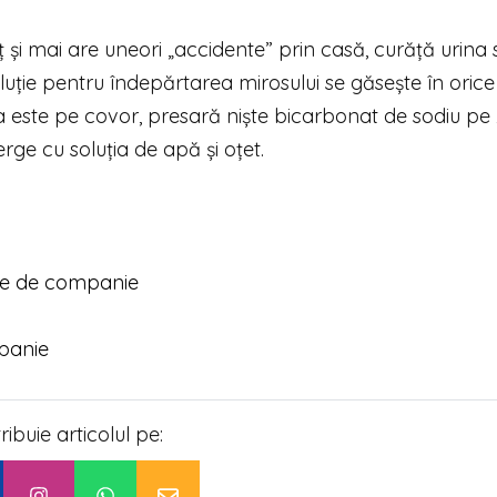
și mai are uneori „accidente” prin casă, curăță urina 
uție pentru îndepărtarea mirosului se găsește în orice
a este pe covor, presară niște bicarbonat de sodiu pe
ge cu soluția de apă și oțet.
ele de companie
panie
tribuie articolul pe: