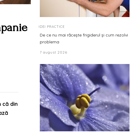
mpanie
IDEI PRACTICE
De ce nu mai răcește frigiderul și cum rezolvi
problema
7 august 2026
 că din
ează