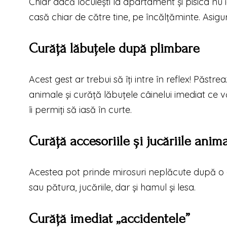
Chiar dacă locuiești la apartament și pisica nu ie
casă chiar de către tine, pe încălțăminte. Asigu
Curăță lăbuțele după plimbare
Acest gest ar trebui să îți intre în reflex! Păs
animale și curăță lăbuțele câinelui imediat ce vă
îi permiți să iasă în curte.
Curăță accesoriile și jucăriile ani
Acestea pot prinde mirosuri neplăcute după o 
sau pătura, jucăriile, dar și hamul și lesa.
Curăță imediat „accidentele”