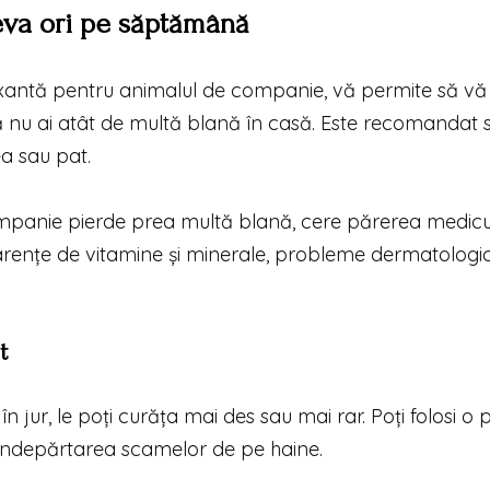
eva ori pe săptămână
elaxantă pentru animalul de companie, vă permite să vă
să nu ai atât de multă blană în casă. Este recomandat s
a sau pat.
mpanie pierde prea multă blană, cere părerea medicu
carențe de vitamine și minerale, probleme dermatologi
t
n jur, le poți curăța mai des sau mai rar. Poți folosi o 
 îndepărtarea scamelor de pe haine.