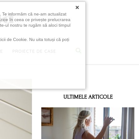
×
u. Te informăm că ne-am actualizat
izice în ceea ce privește prelucrarea
te-ul nostru te rugăm să aloci timpul
icii de Cookie. Nu uita totuși că poți
TE
PROIECTE DE CASE
e
ULTIMELE ARTICOLE