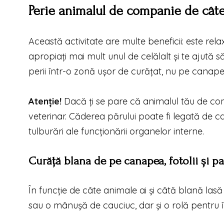
Perie animalul de companie de cât
Această activitate are multe beneficii: este r
apropiați mai mult unul de celălalt și te ajută 
perii într-o zonă ușor de curățat, nu pe canape
Atenție!
Dacă ți se pare că animalul tău de co
veterinar. Căderea părului poate fi legată de 
tulburări ale funcționării organelor interne.
Curăță blana de pe canapea, fotolii și pa
În funcție de câte animale ai și câtă blană lasă î
sau o mânușă de cauciuc, dar și o rolă pentru