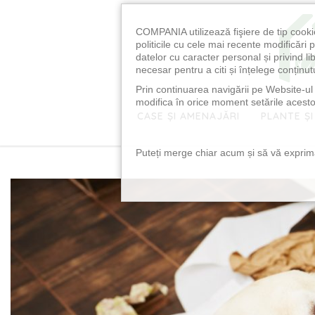
COMPANIA utilizează fişiere de tip cooki
politicile cu cele mai recente modificăr
datelor cu caracter personal și privind l
necesar pentru a citi și înțelege conținutu
Prin continuarea navigării pe Website-ul n
modifica în orice moment setările acestor
CASE ȘI AMENAJĂRI
PLANTE ȘI
Puteți merge chiar acum și să vă exprimaț