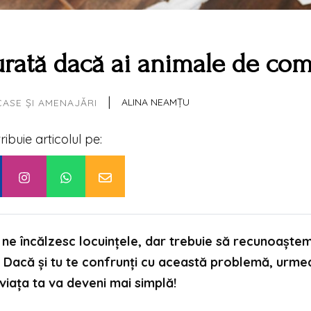
urată dacă ai animale de co
|
ALINA NEAMȚU
CASE ȘI AMENAJĂRI
tribuie articolul pe:
 ne încălzesc locuințele, dar trebuie să recunoaștem
a. Dacă și tu te confrunți cu această problemă, urm
 viața ta va deveni mai simplă!