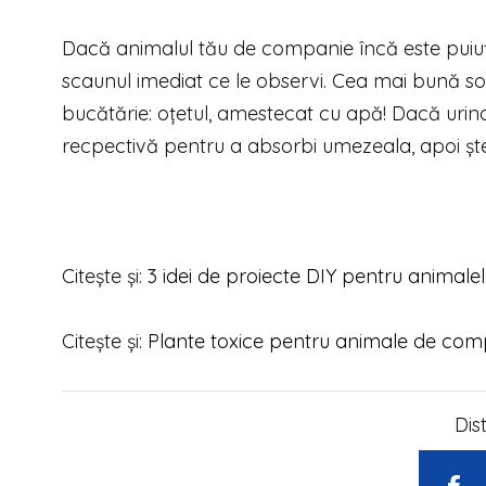
Dacă animalul tău de companie încă este puiuț 
scaunul imediat ce le observi. Cea mai bună sol
bucătărie: oțetul, amestecat cu apă! Dacă urin
recpectivă pentru a absorbi umezeala, apoi șter
Citește și:
3 idei de proiecte DIY pentru animal
Citește și:
Plante toxice pentru animale de com
Dis