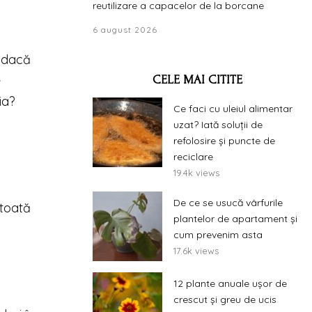
reutilizare a capacelor de la borcane
6 august 2026
: dacă
e
CELE MAI CITITE
ia?
Ce faci cu uleiul alimentar
uzat? Iată soluții de
refolosire și puncte de
reciclare
19.4k views
De ce se usucă vârfurile
 toată
plantelor de apartament și
cum prevenim asta
17.6k views
12 plante anuale ușor de
crescut și greu de ucis