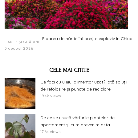
Floarea de hârtie înflorește exploziv în China
PLANTE ȘI GRĂDINI
5 august 2026
CELE MAI CITITE
Ce faci cu uleiul alimentar uzat? Iată soluții
de refolosire și puncte de reciclare
19.4k views
De ce se usucă vârfurile plantelor de
apartament și cum prevenim asta
17.6k views