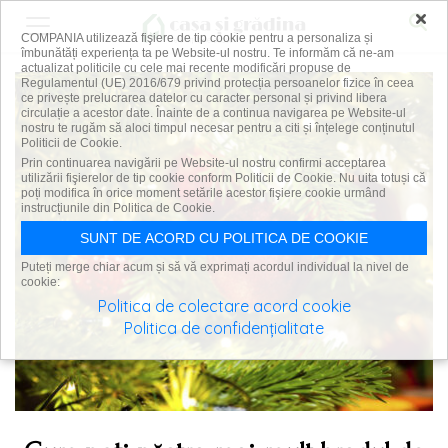
×
COMPANIA utilizează fişiere de tip cookie pentru a personaliza și
îmbunătăți experiența ta pe Website-ul nostru. Te informăm că ne-am
actualizat politicile cu cele mai recente modificări propuse de
Regulamentul (UE) 2016/679 privind protecția persoanelor fizice în ceea
ce privește prelucrarea datelor cu caracter personal și privind libera
circulație a acestor date. Înainte de a continua navigarea pe Website-ul
nostru te rugăm să aloci timpul necesar pentru a citi și înțelege conținutul
Politicii de Cookie.
Prin continuarea navigării pe Website-ul nostru confirmi acceptarea
utilizării fişierelor de tip cookie conform Politicii de Cookie. Nu uita totuși că
poți modifica în orice moment setările acestor fişiere cookie urmând
instrucțiunile din Politica de Cookie.
SUNT DE ACORD CU POLITICA DE COOKIE
Puteți merge chiar acum și să vă exprimați acordul individual la nivel de
cookie:
Politica de colectare acord cookie
Politica de confidențialitate