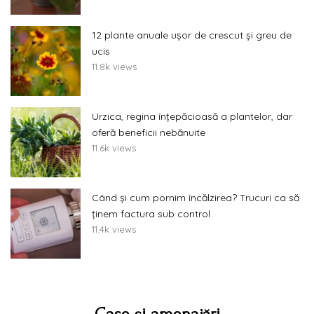
12 plante anuale ușor de crescut și greu de
ucis
11.8k views
Urzica, regina înțepăcioasă a plantelor, dar
oferă beneficii nebănuite
11.6k views
Când și cum pornim încălzirea? Trucuri ca să
ținem factura sub control
11.4k views