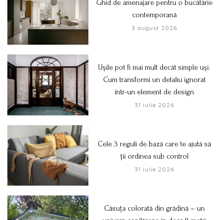
Ghid de amenajare pentru o bucătărie
contemporană
3 august 2026
Ușile pot fi mai mult decât simple uși.
Cum transformi un detaliu ignorat
într-un element de design
31 iulie 2026
Cele 3 reguli de bază care te ajută să
ții ordinea sub control
31 iulie 2026
Căsuța colorată din grădină – un