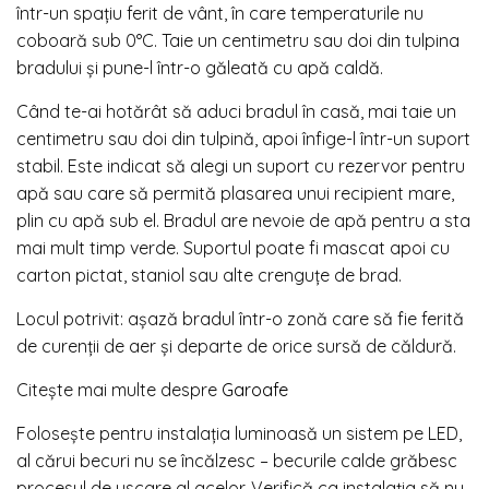
într-un spațiu ferit de vânt, în care temperaturile nu
coboară sub 0°C. Taie un centimetru sau doi din tulpina
bradului și pune-l într-o găleată cu apă caldă.
Când te-ai hotărât să aduci bradul în casă, mai taie un
centimetru sau doi din tulpină, apoi înfige-l într-un suport
stabil. Este indicat să alegi un suport cu rezervor pentru
apă sau care să permită plasarea unui recipient mare,
plin cu apă sub el. Bradul are nevoie de apă pentru a sta
mai mult timp verde. Suportul poate fi mascat apoi cu
carton pictat, staniol sau alte crenguțe de brad.
Locul potrivit: așază bradul într-o zonă care să fie ferită
de curenții de aer și departe de orice sursă de căldură.
Citește mai multe despre
Garoafe
Folosește pentru instalația luminoasă un sistem pe LED,
al cărui becuri nu se încălzesc – becurile calde grăbesc
procesul de uscare al acelor. Verifică ca instalația să nu