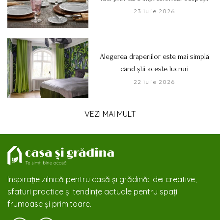
23 iulie 2026
Alegerea draperiilor este mai simplă
când știi aceste lucruri
22 iulie 2026
VEZI MAI MULT
Inspirație zilnică pentru casă și grădină: idei creative,
sfaturi practice și tendințe actuale pentru spații
frumoase și primitoare.