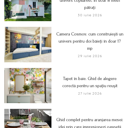
univers copilăresc în doar 8 metri
pătrați
30 iulie 2026
Camera Cosmos: cum construiești un
univers pentru doi băieți în doar 17
mp
29 iulie 2026
Tapet în baie. Ghid de alegere
corectă pentru un spațiu reușit
27 iulie 2026
Ghid complet pentru aranjarea mesei:
idei prin care impresionezi oaspeții