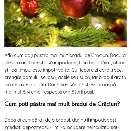
Află cum poți păstra mai mult bradul de Crăciun. Dacă ai
ales ca anul acesta să împodobești un brad tăiat, atunci
știi că timpul este împotriva ta. Cu fiecare zi care trece,
crengile pomului se lasă, acele se usucă, iar bradul arată
din ce în ce mai rău. Dacă vrei să-l păstrezi proaspăt
mai multă vreme, respectă următorii pași.
Cum poți păstra mai mult bradul de Crăciun?
Dacă ai cumpărat deja bradul, dar nu îl împodobești
imediat, depozitează-l într-o încăpere neîncălzită sau