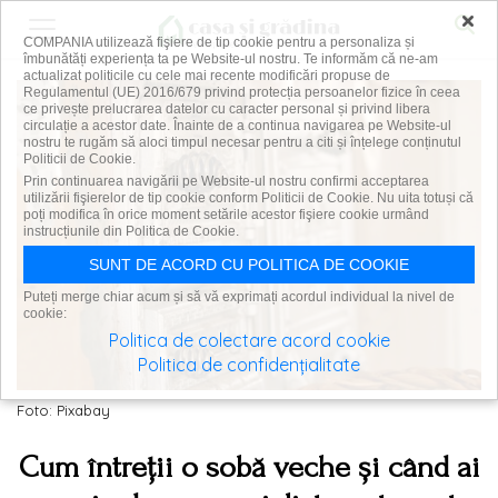
×
COMPANIA utilizează fişiere de tip cookie pentru a personaliza și
îmbunătăți experiența ta pe Website-ul nostru. Te informăm că ne-am
actualizat politicile cu cele mai recente modificări propuse de
Regulamentul (UE) 2016/679 privind protecția persoanelor fizice în ceea
ce privește prelucrarea datelor cu caracter personal și privind libera
circulație a acestor date. Înainte de a continua navigarea pe Website-ul
nostru te rugăm să aloci timpul necesar pentru a citi și înțelege conținutul
Politicii de Cookie.
Prin continuarea navigării pe Website-ul nostru confirmi acceptarea
utilizării fişierelor de tip cookie conform Politicii de Cookie. Nu uita totuși că
poți modifica în orice moment setările acestor fişiere cookie urmând
instrucțiunile din Politica de Cookie.
SUNT DE ACORD CU POLITICA DE COOKIE
Puteți merge chiar acum și să vă exprimați acordul individual la nivel de
cookie:
Politica de colectare acord cookie
Politica de confidențialitate
Foto: Pixabay
Cum întreții o sobă veche și când ai