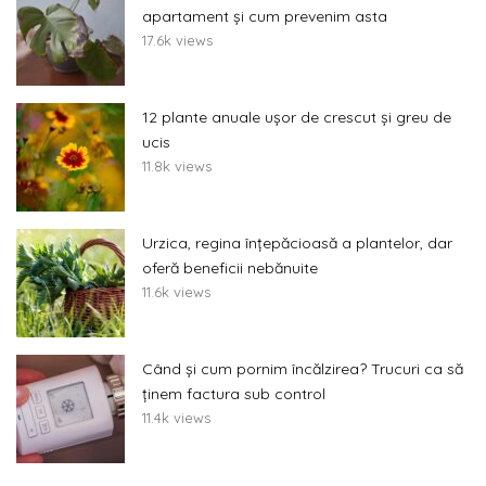
apartament și cum prevenim asta
17.6k views
12 plante anuale ușor de crescut și greu de
ucis
11.8k views
Urzica, regina înțepăcioasă a plantelor, dar
oferă beneficii nebănuite
11.6k views
Când și cum pornim încălzirea? Trucuri ca să
ținem factura sub control
11.4k views