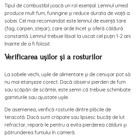
Tipul de combustibil joacă un rol esențial. Lemnul umed
produce mult fum, funingine și reduce durata de viață a
sobei. Cel mai recomandat este lemnul de esență tare
(fag, carpen, stejar), care arde încet și oferă căldură
constantă. Lemnul trebuie lăsat la uscat cel puțin 1-2 ani
înainte de a fi folosit.
Verificarea ușilor și a rosturilor
La sobele vechi, ușile de alimentare și de cenușar pot să
nu mai etanșeze corect. Dacă observi pierderi de fum
sau scăpări de scântei, este semn că trebuie schimbate
garniturile sau ajustate ușile.
De asemenea, verifică rosturile dintre plăcile de
teracotă. Dacă sunt crăpate sau lipsesc bucăți de lut
refractar, repară-le pentru a evita pierderea căldurii și
pătrunderea fumului în cameră.