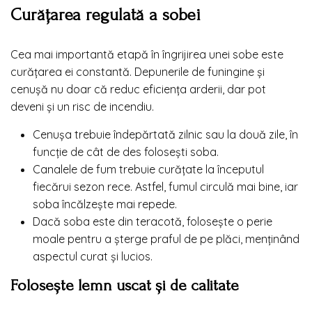
Curățarea regulată a sobei
Cea mai importantă etapă în îngrijirea unei sobe este
curățarea ei constantă. Depunerile de funingine și
cenușă nu doar că reduc eficiența arderii, dar pot
deveni și un risc de incendiu.
Cenușa trebuie îndepărtată zilnic sau la două zile, în
funcție de cât de des folosești soba.
Canalele de fum trebuie curățate la începutul
fiecărui sezon rece. Astfel, fumul circulă mai bine, iar
soba încălzește mai repede.
Dacă soba este din teracotă, folosește o perie
moale pentru a șterge praful de pe plăci, menținând
aspectul curat și lucios.
Folosește lemn uscat și de calitate