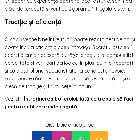
Un sobar cu experiență poate reface rosturile, schimba
plăci de teracotă și verifica siguranța întregului sistem.
Tradiție și eficiență
O sobă veche bine întreținută poate rezista zeci de ani și
poate încălzi eficient o casă întreagă. Secretul este să îi
acorzi atenția necesară: curățenie regulată, combustibil
de calitate și verificări periodice. În plus, cu mici reparații
și cu ajutorul unui specialist atunci când este nevoie,
soba poate rămâne nu doar o sursă de căldură, ci și o
piesă de tradiție și frumusețe în locuință.
Vezi și –
Întreținerea boilerului: iată ce trebuie să faci
pentru o utilizare îndelungată
Distribuie articolul pe: