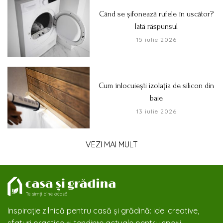
Când se șifonează rufele în uscător?
Iată răspunsul
15 iulie 2026
Cum înlocuiești izolația de silicon din
baie
13 iulie 2026
VEZI MAI MULT
Inspirație zilnică pentru casă și grădină: idei creative,
sfaturi practice și tendințe actuale pentru spații