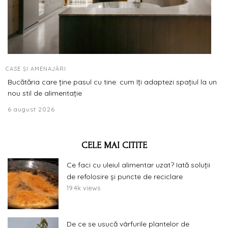
CASE ȘI AMENAJĂRI
Bucătăria care ține pasul cu tine: cum îți adaptezi spațiul la un
nou stil de alimentație
6 august 2026
CELE MAI CITITE
Ce faci cu uleiul alimentar uzat? Iată soluții
de refolosire și puncte de reciclare
19.4k views
De ce se usucă vârfurile plantelor de