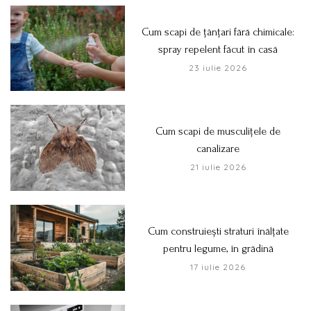
Cum scapi de țânțari fără chimicale:
spray repelent făcut în casă
23 iulie 2026
Cum scapi de musculițele de
canalizare
21 iulie 2026
Cum construiești straturi înălțate
pentru legume, în grădină
17 iulie 2026