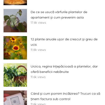
De ce se usucă vârfurile plantelor de
apartament și cum prevenim asta
17.6k views
12 plante anuale ușor de crescut și greu de
ucis
11.8k views
Urzica, regina înțepăcioasă a plantelor, dar
oferă beneficii nebănuite
11.6k views
Când și cum pornim încălzirea? Trucuri ca să
ținem factura sub control
11.4k views