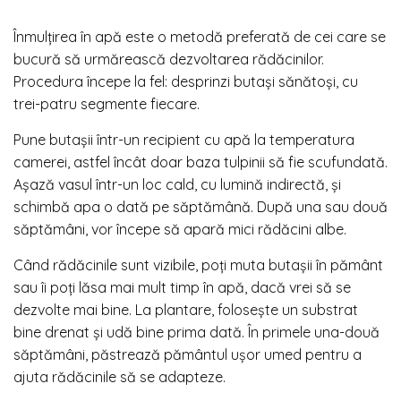
Înmulțirea în apă este o metodă preferată de cei care se
bucură să urmărească dezvoltarea rădăcinilor.
Procedura începe la fel: desprinzi butași sănătoși, cu
trei-patru segmente fiecare.
Pune butașii într-un recipient cu apă la temperatura
camerei, astfel încât doar baza tulpinii să fie scufundată.
Așază vasul într-un loc cald, cu lumină indirectă, și
schimbă apa o dată pe săptămână. După una sau două
săptămâni, vor începe să apară mici rădăcini albe.
Când rădăcinile sunt vizibile, poți muta butașii în pământ
sau îi poți lăsa mai mult timp în apă, dacă vrei să se
dezvolte mai bine. La plantare, folosește un substrat
bine drenat și udă bine prima dată. În primele una-două
săptămâni, păstrează pământul ușor umed pentru a
ajuta rădăcinile să se adapteze.