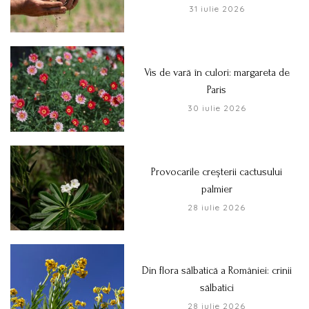
31 iulie 2026
Vis de vară în culori: margareta de
Paris
30 iulie 2026
Provocarile creșterii cactusului
palmier
28 iulie 2026
Din flora sălbatică a României: crinii
sălbatici
28 iulie 2026