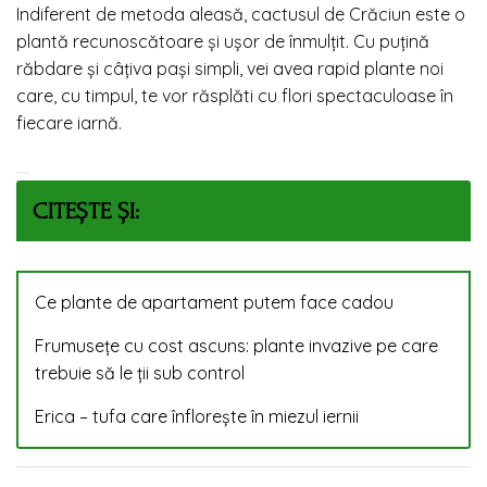
Indiferent de metoda aleasă, cactusul de Crăciun este o
plantă recunoscătoare și ușor de înmulțit. Cu puțină
răbdare și câțiva pași simpli, vei avea rapid plante noi
care, cu timpul, te vor răsplăti cu flori spectaculoase în
fiecare iarnă.
CITEȘTE ȘI:
Ce plante de apartament putem face cadou
Frumusețe cu cost ascuns: plante invazive pe care
trebuie să le ții sub control
Erica – tufa care înflorește în miezul iernii