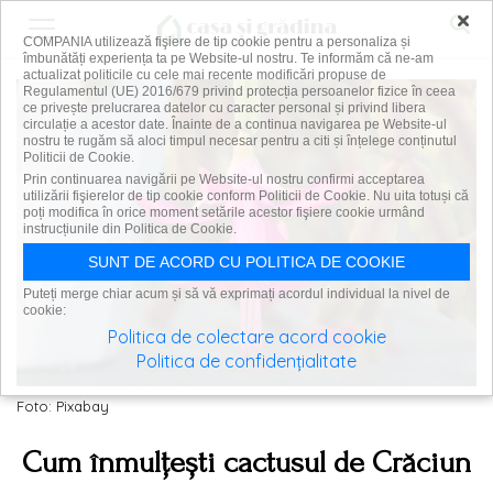
×
COMPANIA utilizează fişiere de tip cookie pentru a personaliza și
îmbunătăți experiența ta pe Website-ul nostru. Te informăm că ne-am
actualizat politicile cu cele mai recente modificări propuse de
Regulamentul (UE) 2016/679 privind protecția persoanelor fizice în ceea
ce privește prelucrarea datelor cu caracter personal și privind libera
circulație a acestor date. Înainte de a continua navigarea pe Website-ul
nostru te rugăm să aloci timpul necesar pentru a citi și înțelege conținutul
Politicii de Cookie.
Prin continuarea navigării pe Website-ul nostru confirmi acceptarea
utilizării fişierelor de tip cookie conform Politicii de Cookie. Nu uita totuși că
poți modifica în orice moment setările acestor fişiere cookie urmând
instrucțiunile din Politica de Cookie.
SUNT DE ACORD CU POLITICA DE COOKIE
Puteți merge chiar acum și să vă exprimați acordul individual la nivel de
cookie:
Politica de colectare acord cookie
Politica de confidențialitate
Foto: Pixabay
Cum înmulțești cactusul de Crăciun