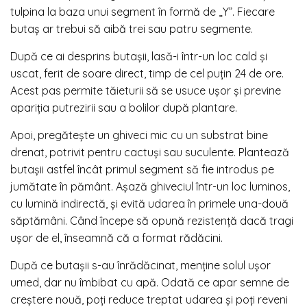
tulpina la baza unui segment în formă de „Y”. Fiecare
butaș ar trebui să aibă trei sau patru segmente.
După ce ai desprins butașii, lasă-i într-un loc cald și
uscat, ferit de soare direct, timp de cel puțin 24 de ore.
Acest pas permite tăieturii să se usuce ușor și previne
apariția putrezirii sau a bolilor după plantare.
Apoi, pregătește un ghiveci mic cu un substrat bine
drenat, potrivit pentru cactuși sau suculente. Plantează
butașii astfel încât primul segment să fie introdus pe
jumătate în pământ. Așază ghiveciul într-un loc luminos,
cu lumină indirectă, și evită udarea în primele una-două
săptămâni. Când începe să opună rezistență dacă tragi
ușor de el, înseamnă că a format rădăcini.
După ce butașii s-au înrădăcinat, menține solul ușor
umed, dar nu îmbibat cu apă. Odată ce apar semne de
creștere nouă, poți reduce treptat udarea și poți reveni