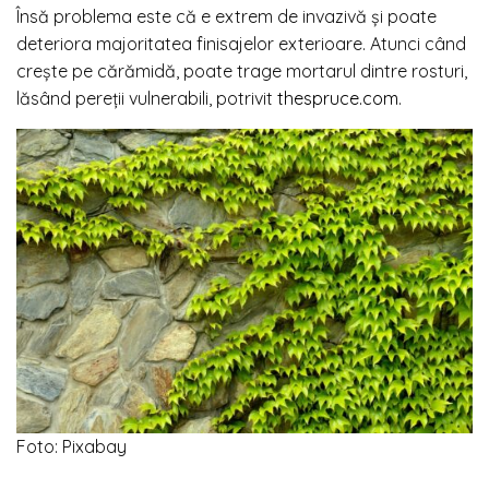
Însă problema este că e extrem de invazivă și poate
deteriora majoritatea finisajelor exterioare. Atunci când
crește pe cărămidă, poate trage mortarul dintre rosturi,
lăsând pereții vulnerabili, potrivit
thespruce.com
.
Foto: Pixabay