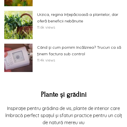
Urzica, regina înțepăcioasă a plantelor, dar
oferă beneficii nebănuite
11.6k views
Când și cum pornim încălzirea? Trucuri ca să
ținem factura sub control
11.4k views
Plante și grădini
Inspirație pentru grădina de vis, plante de interior care
îmbracă perfect spațiul și sfaturi practice pentru un colț
de natură mereu viu