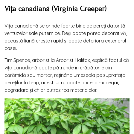
Vița canadiană (Virginia Creeper)
Vița canadiană se prinde foarte bine de pereți datorită
ventuzelor sale puternice. Deși poate părea decorativă,
această liană crește rapid și poate deteriora exteriorul
casei.
Tim Spence, arborist la Arborist Halifax, explică faptul că
vița canadiană poate pătrunde în crăpăturile din
cărămidă sau mortar, reținând umezeala pe suprafața
pereților. În timp, acest lucru poate duce la mucegai,
degradare și chiar putrezirea materialelor.