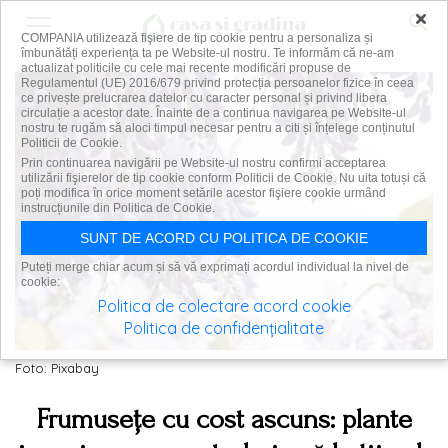
×
COMPANIA utilizează fişiere de tip cookie pentru a personaliza și
îmbunătăți experiența ta pe Website-ul nostru. Te informăm că ne-am
actualizat politicile cu cele mai recente modificări propuse de
Regulamentul (UE) 2016/679 privind protecția persoanelor fizice în ceea
ce privește prelucrarea datelor cu caracter personal și privind libera
circulație a acestor date. Înainte de a continua navigarea pe Website-ul
nostru te rugăm să aloci timpul necesar pentru a citi și înțelege conținutul
Politicii de Cookie.
Prin continuarea navigării pe Website-ul nostru confirmi acceptarea
utilizării fişierelor de tip cookie conform Politicii de Cookie. Nu uita totuși că
poți modifica în orice moment setările acestor fişiere cookie urmând
instrucțiunile din Politica de Cookie.
SUNT DE ACORD CU POLITICA DE COOKIE
Puteți merge chiar acum și să vă exprimați acordul individual la nivel de
cookie:
Politica de colectare acord cookie
Politica de confidențialitate
Foto: Pixabay
Frumusețe cu cost ascuns: plante