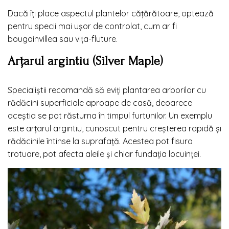
Dacă îți place aspectul plantelor cățărătoare, optează
pentru specii mai ușor de controlat, cum ar fi
bougainvillea sau vița-fluture.
Arțarul argintiu (Silver Maple)
Specialiștii recomandă să eviți plantarea arborilor cu
rădăcini superficiale aproape de casă, deoarece
aceștia se pot răsturna în timpul furtunilor. Un exemplu
este arțarul argintiu, cunoscut pentru creșterea rapidă și
rădăcinile întinse la suprafață. Acestea pot fisura
trotuare, pot afecta aleile și chiar fundația locuinței.