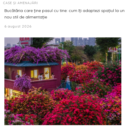
CASE ȘI AMENAJĂRI
Bucătăria care ține pasul cu tine: cum îți adaptezi spațiul la un
nou stil de alimentație
6 august 2026