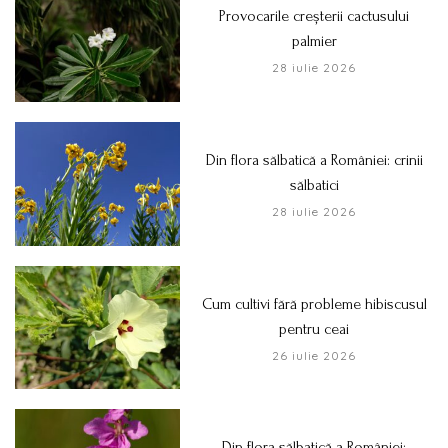
Provocarile creșterii cactusului
palmier
28 iulie 2026
Din flora sălbatică a României: crinii
sălbatici
28 iulie 2026
Cum cultivi fără probleme hibiscusul
pentru ceai
26 iulie 2026
Din flora sălbatică a României: