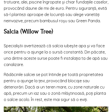
trotuare, alei, piscine îngropate și chiar fundațiile caselor,
provocând daune de mii de euro. Pentru siguranță, evită
să-l plantezi aproape de locuință sau alege varietăți
neinvazive, precum bambusul roșu sau Green Panda.
Salcia (Willow Tree)
Specialiștii avertizează că salcia iubește apa și va face
orice pentru a ajunge la o sursă constantă. Din păcate,
una dintre aceste surse poate fi instalația ta de apă sau
canalizare.
Rădăcinile salciei se pot întinde pe toată proprietatea
pentru a ajunge la țevi, provocând blocaje sau
deteriorări. Dacă ai un teren mare, cu zone naturale cu
apă, precum un iaz sau o zonă mlăștinoasă, poți planta
o salcie acolo. În rest, este mai sigur să o eviți.