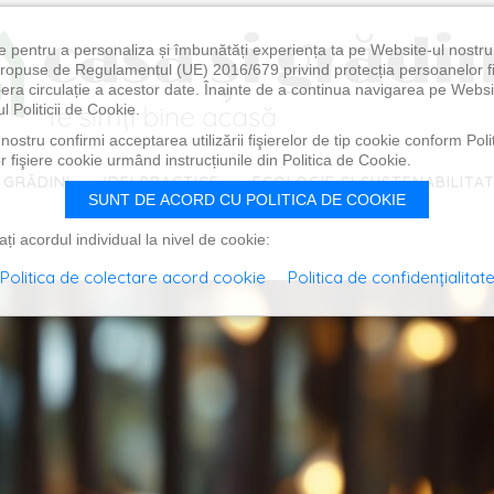
e pentru a personaliza și îmbunătăți experiența ta pe Website-ul nostr
i propuse de Regulamentul (UE) 2016/679 privind protecția persoanelor f
ibera circulație a acestor date. Înainte de a continua navigarea pe Websi
l Politicii de Cookie.
ostru confirmi acceptarea utilizării fişierelor de tip cookie conform Polit
 fişiere cookie urmând instrucțiunile din Politica de Cookie.
 GRĂDINI
IDEI PRACTICE
ECOLOGIE ȘI SUSTENABILITA
SUNT DE ACORD CU POLITICA DE COOKIE
i acordul individual la nivel de cookie:
Politica de colectare acord cookie
Politica de confidențialitat