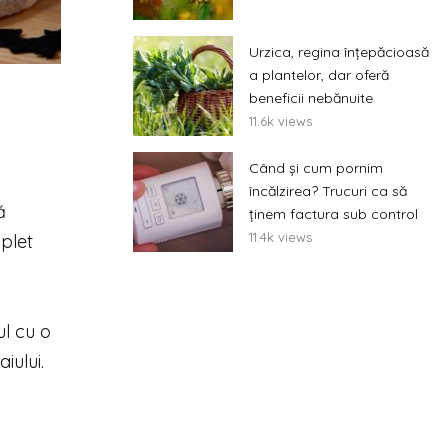
Urzica, regina înțepăcioasă
a plantelor, dar oferă
beneficii nebănuite
11.6k views
Când și cum pornim
încălzirea? Trucuri ca să
ă
ținem factura sub control
11.4k views
plet
ul cu o
iului.