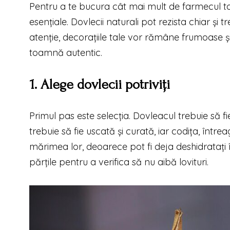
Pentru a te bucura cât mai mult de farmecul toa
esențiale. Dovlecii naturali pot rezista chiar și 
atenție, decorațiile tale vor rămâne frumoase ș
toamnă autentic.
1. Alege dovlecii potriviți
Primul pas este selecția. Dovleacul trebuie să 
trebuie să fie uscată și curată, iar codița, între
mărimea lor, deoarece pot fi deja deshidratați în
părțile pentru a verifica să nu aibă lovituri.