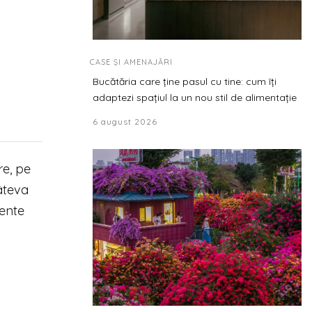
CASE ȘI AMENAJĂRI
Bucătăria care ține pasul cu tine: cum îți
adaptezi spațiul la un nou stil de alimentație
6 august 2026
re, pe
âteva
iente