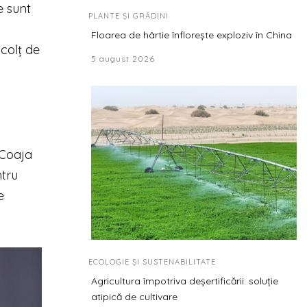
e sunt
PLANTE ȘI GRĂDINI
ă
Floarea de hârtie înflorește exploziv în China
 colț de
5 august 2026
 Coaja
ntru
e
ECOLOGIE ȘI SUSTENABILITATE
Agricultura împotriva deșertificării: soluție
atipică de cultivare