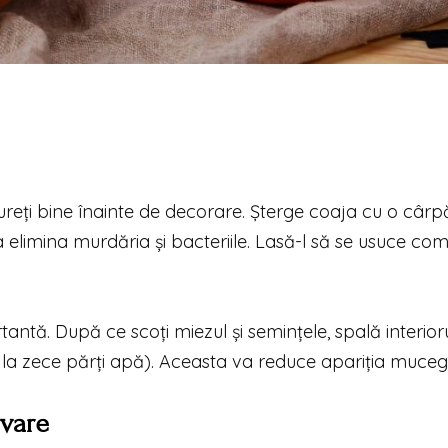
cureți bine înainte de decorare. Șterge coaja cu o cârp
elimina murdăria și bacteriile. Lasă-l să se usuce com
tantă. După ce scoți miezul și semințele, spală interior
t la zece părți apă). Aceasta va reduce apariția mucega
rvare