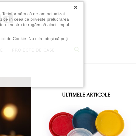
×
u. Te informăm că ne-am actualizat
izice în ceea ce privește prelucrarea
te-ul nostru te rugăm să aloci timpul
icii de Cookie. Nu uita totuși că poți
TE
PROIECTE DE CASE
e
ULTIMELE ARTICOLE