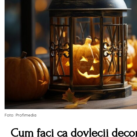
Foto: Profimedia
Cum faci ca dovlecii deco