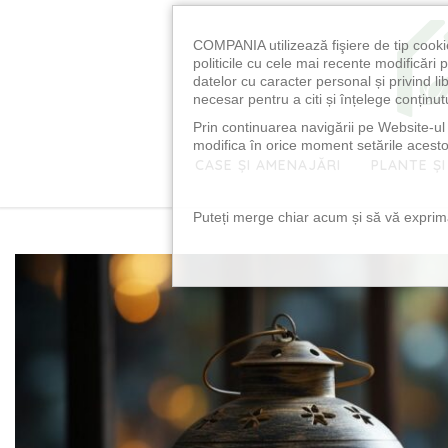
COMPANIA utilizează fişiere de tip cooki
politicile cu cele mai recente modificăr
datelor cu caracter personal și privind l
necesar pentru a citi și înțelege conținutu
Prin continuarea navigării pe Website-ul n
modifica în orice moment setările acestor
CASE ȘI AMENAJĂRI
PLANTE ȘI
Puteți merge chiar acum și să vă exprimaț