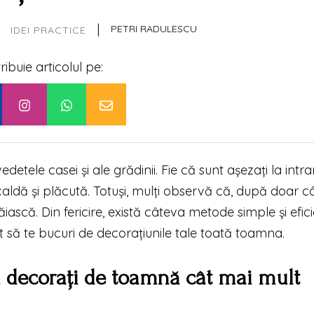
|
PETRI RADULESCU
IDEI PRACTICE
tribuie articolul pe:
tele casei și ale grădinii. Fie că sunt așezați la intra
aldă și plăcută. Totuși, mulți observă că, după doar c
iască. Din fericire, există câteva metode simple și efic
ât să te bucuri de decorațiunile tale toată toamna.
ii decorați de toamnă cât mai mult