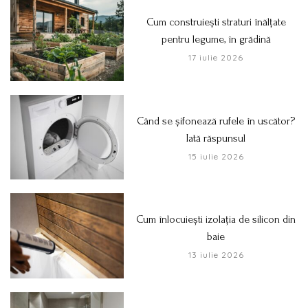
Cum construiești straturi înălțate
pentru legume, în grădină
17 iulie 2026
Când se șifonează rufele în uscător?
Iată răspunsul
15 iulie 2026
Cum înlocuiești izolația de silicon din
baie
13 iulie 2026