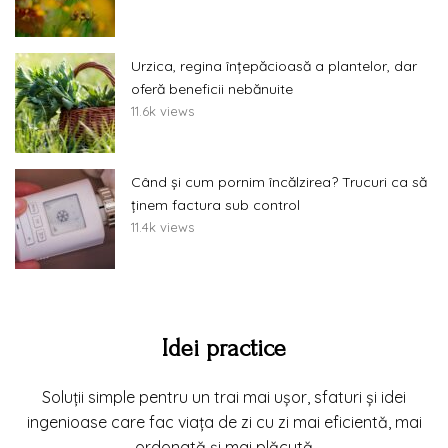
Urzica, regina înțepăcioasă a plantelor, dar
oferă beneficii nebănuite
11.6k views
Când și cum pornim încălzirea? Trucuri ca să
ținem factura sub control
11.4k views
Idei practice
Soluții simple pentru un trai mai ușor, sfaturi și idei
ingenioase care fac viața de zi cu zi mai eficientă, mai
ordonată și mai plăcută