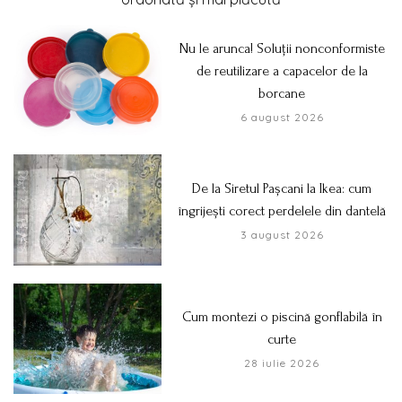
Nu le arunca! Soluții nonconformiste
de reutilizare a capacelor de la
borcane
6 august 2026
De la Siretul Pașcani la Ikea: cum
îngrijești corect perdelele din dantelă
3 august 2026
Cum montezi o piscină gonflabilă în
curte
28 iulie 2026