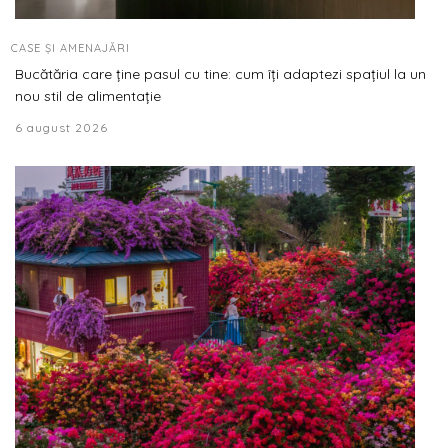
CASE ȘI AMENAJĂRI
Bucătăria care ține pasul cu tine: cum îți adaptezi spațiul la un
nou stil de alimentație
6 august 2026