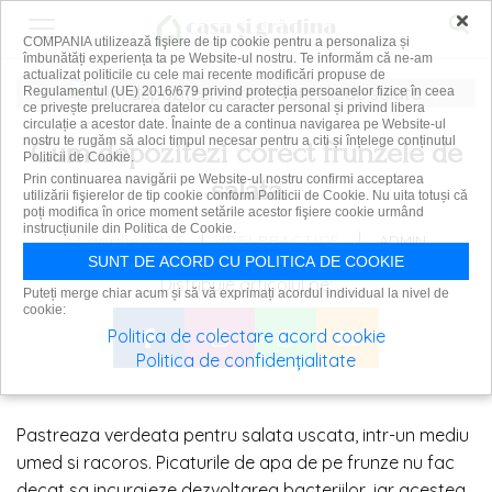
×
COMPANIA utilizează fişiere de tip cookie pentru a personaliza și
îmbunătăți experiența ta pe Website-ul nostru. Te informăm că ne-am
actualizat politicile cu cele mai recente modificări propuse de
Regulamentul (UE) 2016/679 privind protecția persoanelor fizice în ceea
ce privește prelucrarea datelor cu caracter personal și privind libera
circulație a acestor date. Înainte de a continua navigarea pe Website-ul
nostru te rugăm să aloci timpul necesar pentru a citi și înțelege conținutul
Cum depozitezi corect frunzele de
Politicii de Cookie.
Prin continuarea navigării pe Website-ul nostru confirmi acceptarea
salata
utilizării fişierelor de tip cookie conform Politicii de Cookie. Nu uita totuși că
poți modifica în orice moment setările acestor fişiere cookie urmând
instrucțiunile din Politica de Cookie.
|
|
17 aprilie 2013
ADMIN
IDEI PRACTICE
SUNT DE ACORD CU POLITICA DE COOKIE
Distribuie articolul pe:
Puteți merge chiar acum și să vă exprimați acordul individual la nivel de
cookie:
Politica de colectare acord cookie
Politica de confidențialitate
Pastreaza verdeata pentru salata uscata, intr-un mediu
umed si racoros. Picaturile de apa de pe frunze nu fac
decat sa incurajeze dezvoltarea bacteriilor, iar acestea