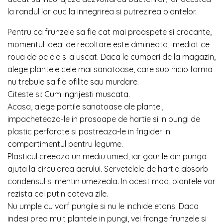
la randul lor duc la innegrirea si putrezirea plantelor.
Pentru ca frunzele sa fie cat mai proaspete si crocante,
momentul ideal de recoltare este dimineata, imediat ce
roua de pe ele s-a uscat. Daca le cumperi de la magazin,
alege plantele cele mai sanatoase, care sub nicio forma
nu trebuie sa fie ofilite sau murdare.
Citeste si:
Cum ingrijesti muscata
.
Acasa, alege partile sanatoase ale plantei,
impacheteaza-le in prosoape de hartie si in pungi de
plastic perforate si pastreaza-le in frigider in
compartimentul pentru legume.
Plasticul creeaza un mediu umed, iar gaurile din punga
ajuta la circularea aerului. Servetelele de hartie absorb
condensul si mentin umezeala. In acest mod, plantele vor
rezista cel putin cateva zile.
Nu umple cu varf pungile si nu le inchide etans. Daca
indesi prea mult plantele in pungi, vei frange frunzele si