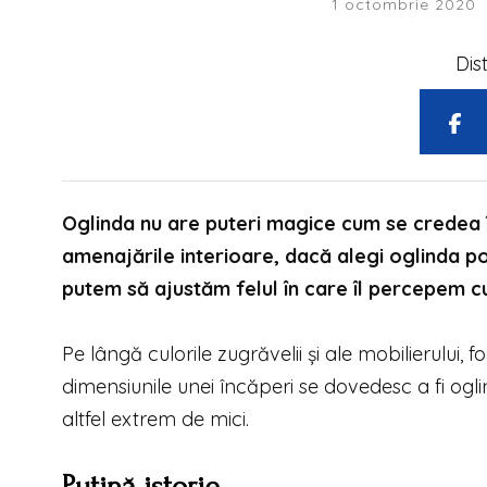
1 octombrie 2020
Dis
Oglinda nu are puteri magice cum se credea în 
amenajările interioare, dacă alegi oglinda pot
putem să ajustăm felul în care îl percepem cu 
P
e lângă culorile zugrăvelii și ale mobilierului
dimensiunile unei încăperi se dovedesc a fi og
altfel extrem de mici.
Puțină istorie