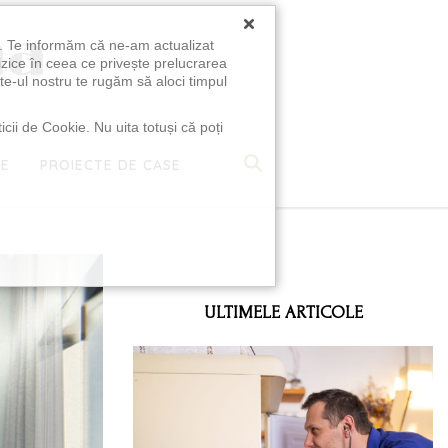
×
u. Te informăm că ne-am actualizat
izice în ceea ce privește prelucrarea
te-ul nostru te rugăm să aloci timpul
icii de Cookie. Nu uita totuși că poți
TE
PROIECTE DE CASE
e
ULTIMELE ARTICOLE