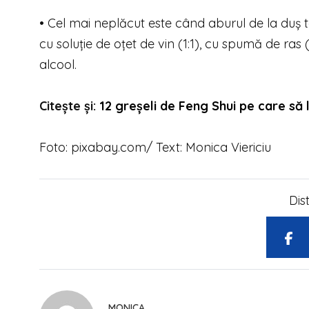
• Cel mai neplăcut este când aburul de la duș te
cu soluție de oțet de vin (1:1), cu spumă de ras 
alcool.
Citește și:
12 greșeli de Feng Shui pe care să l
Foto: pixabay.com/ Text: Monica Viericiu
Dis
MONICA