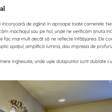
al
 se înconjoară de
oglinzi
în aproape toate camerele. Nel
căm machiajul sau pe hol, unde ne verificăm ținuta în
le fac mai mult decât să ne reflecte înfățișarea. Ele co
ptic spațiul, amplifică lumina, dau impresia de profun
mere înghesuite, unde ușile dulapurilor sunt dublate cu