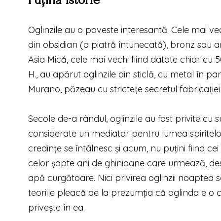
Oglinzile
au o poveste interesantă. Cele mai ve
din obsidian (o piatră întunecată), bronz sau arg
Asia Mică, cele mai vechi fiind datate chiar cu 50
H., au apărut oglinzile din sticlă, cu metal în pa
Murano, păzeau cu strictețe secretul fabricației 
Secole de-a rândul, oglinzile au fost privite cu
considerate un mediator pentru lumea spiritelo
credințe se întâlnesc și acum, nu puțini fiind c
celor șapte ani de ghinioane care urmează, desi
apă curgătoare. Nici privirea oglinzii noaptea 
teoriile pleacă de la prezumția că oglinda e o 
privește în ea.