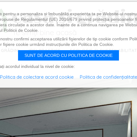
e pentru a personaliza și îmbunătăți experiența ta pe Website-ul nostr
i propuse de Regulamentul (UE) 2016/679 privind protecția persoanelor f
ibera circulație a acestor date. Înainte de a continua navigarea pe Websi
l Politicii de Cookie.
ostru confirmi acceptarea utilizării fişierelor de tip cookie conform Polit
 fişiere cookie urmând instrucțiunile din Politica de Cookie.
 GRĂDINI
IDEI PRACTICE
ECOLOGIE ȘI SUSTENABILITA
SUNT DE ACORD CU POLITICA DE COOKIE
i acordul individual la nivel de cookie:
Politica de colectare acord cookie
Politica de confidențialitat