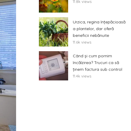
11.8k views
Urzica, regina înțepăcioasă
a plantelor, dar oferă
beneficii nebănuite
11.6k views
Când și cum pornim
încălzirea? Trucuri ca să
ținem factura sub control
11.4k views