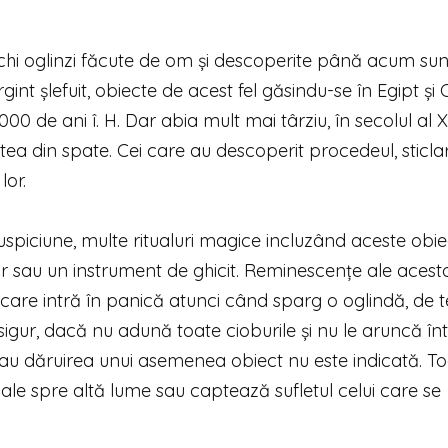
chi oglinzi făcute de om și descoperite până acum sun
int șlefuit, obiecte de acest fel găsindu-se în Egipt și 
00 de ani î. H. Dar abia mult mai târziu, în secolul al XI
rtea din spate. Cei care au descoperit procedeul, sticlar
lor.
 suspiciune, multe ritualuri magice incluzând aceste obi
r sau un instrument de ghicit. Reminescențe ale acest
ei care intră în panică atunci când sparg o oglindă, de
gur, dacă nu adună toate cioburile și nu le aruncă în
sau dăruirea unui asemenea obiect nu este indicată. T
cale spre altă lume sau captează sufletul celui care se