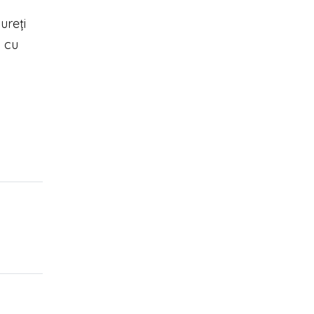
ureți
c cu