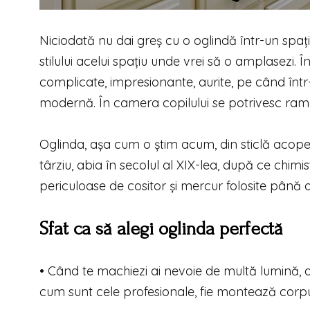
Niciodată nu dai greș cu o oglindă într-un spațiu
stilului acelui spațiu unde vrei să o amplasezi. 
complicate, impresionante, aurite, pe când înt
modernă. În camera copilului se potrivesc ramel
Oglinda, așa cum o știm acum, din sticlă acoperi
târziu, abia în secolul al XIX-lea, după ce chimis
periculoase de cositor și mercur folosite până a
Sfat ca să alegi oglinda perfectă
• Când te machiezi ai nevoie de multă lumină, 
cum sunt cele profesionale, fie montează corpu