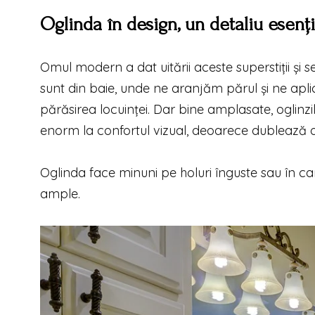
Oglinda în design, un detaliu esenți
Omul modern a dat uitării aceste superstiții și
sunt din baie, unde ne aranjăm părul și ne apli
părăsirea locuinței. Dar bine amplasate, oglinzi
enorm la confortul vizual, deoarece dublează o
Oglinda face minuni pe holuri înguste sau în ca
ample.