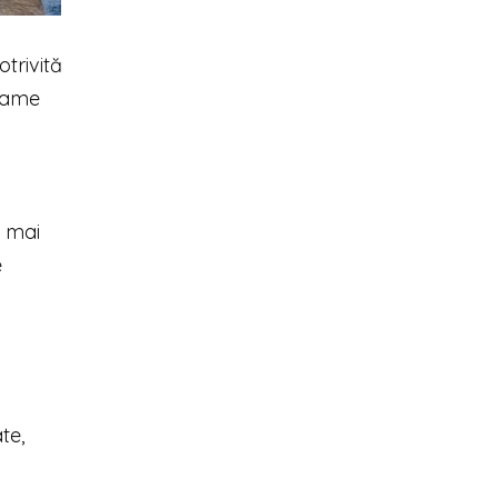
otrivită
 rame
t mai
e
te,