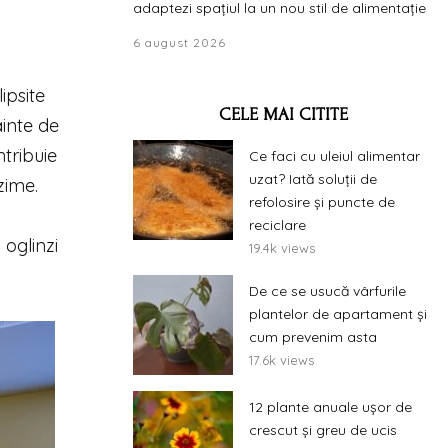
adaptezi spațiul la un nou stil de alimentație
6 august 2026
ipsite
CELE MAI CITITE
ainte de
ntribuie
Ce faci cu uleiul alimentar
uzat? Iată soluții de
zime.
refolosire și puncte de
reciclare
 oglinzi
19.4k views
De ce se usucă vârfurile
plantelor de apartament și
cum prevenim asta
17.6k views
12 plante anuale ușor de
crescut și greu de ucis