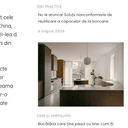
IDEI PRACTICE
Nu le arunca! Soluții nonconformiste de
t cele
reutilizare a capacelor de la borcane
China,
6 august 2026
I-lea d.
ii din
ecte
or
 teama
tr-o
oate
CASE ȘI AMENAJĂRI
Bucătăria care ține pasul cu tine: cum îți