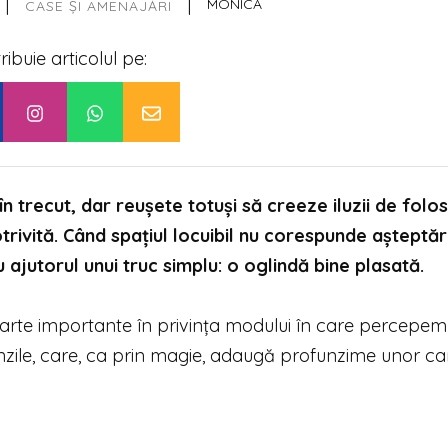
|
|
MONICA
CASE ȘI AMENAJĂRI
tribuie articolul pe:
trecut, dar reușete totuși să creeze iluzii de folos
rivită. Când spațiul locuibil nu corespunde așteptări
ajutorul unui truc simplu: o oglindă bine plasată.
, foarte importante în privința modului în care percepem
linzile, care, ca prin magie, adaugă profunzime unor 