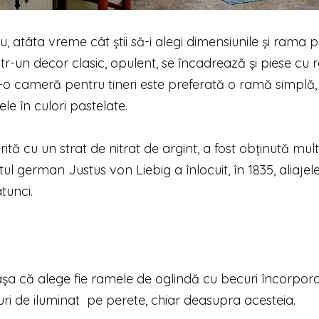
, atâta vreme cât știi să-i alegi dimensiunile și rama p
Într-un decor clasic, opulent, se încadrează și piese cu
r-o cameră pentru tineri este preferată o ramă simplă,
e în culori pastelate.
tă cu un strat de nitrat de argint, a fost obținută mul
tul german Justus von Liebig a înlocuit, în 1835, aliajel
tunci.
așa că alege fie ramele de oglindă cu becuri încorpora
ri de iluminat
pe perete, chiar deasupra acesteia.