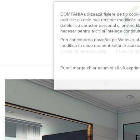
COMPANIA utilizează fişiere de tip cooki
politicile cu cele mai recente modificăr
datelor cu caracter personal și privind l
necesar pentru a citi și înțelege conținutu
Prin continuarea navigării pe Website-ul n
modifica în orice moment setările acestor
CASE ȘI AMENAJĂRI
PLANTE ȘI
Puteți merge chiar acum și să vă exprimaț