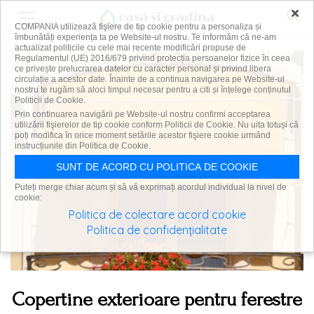
×
COMPANIA utilizează fişiere de tip cookie pentru a personaliza și
îmbunătăți experiența ta pe Website-ul nostru. Te informăm că ne-am
actualizat politicile cu cele mai recente modificări propuse de
Regulamentul (UE) 2016/679 privind protecția persoanelor fizice în ceea
ce privește prelucrarea datelor cu caracter personal și privind libera
circulație a acestor date. Înainte de a continua navigarea pe Website-ul
nostru te rugăm să aloci timpul necesar pentru a citi și înțelege conținutul
Politicii de Cookie.
Prin continuarea navigării pe Website-ul nostru confirmi acceptarea
utilizării fişierelor de tip cookie conform Politicii de Cookie. Nu uita totuși că
poți modifica în orice moment setările acestor fişiere cookie urmând
instrucțiunile din Politica de Cookie.
SUNT DE ACORD CU POLITICA DE COOKIE
Puteți merge chiar acum și să vă exprimați acordul individual la nivel de
cookie:
Politica de colectare acord cookie
Politica de confidențialitate
Copertine exterioare pentru ferestre