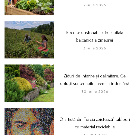
7 iulie 2026
Recolte sustenabile, în capitala
balcanică a zmeurei
3 iulie 2026
Ziduri de întărire și delimitare. Ce
soluții sustenabile avem la îndemână
30 iunie 2026
O artistă din Turcia „pictează” tablouri
cu material reciclabile
26 iunie 2026