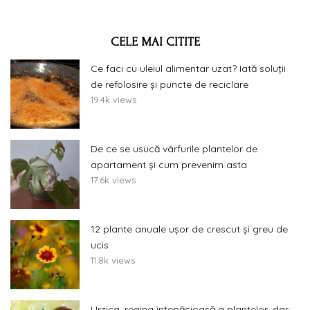
CELE MAI CITITE
Ce faci cu uleiul alimentar uzat? Iată soluții
de refolosire și puncte de reciclare
19.4k views
De ce se usucă vârfurile plantelor de
apartament și cum prevenim asta
17.6k views
12 plante anuale ușor de crescut și greu de
ucis
11.8k views
Urzica, regina înțepăcioasă a plantelor, dar