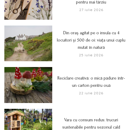
pentru mai târziu
27 iulie 2026
Din oraș agitat pe o insula cu 4
locuitori și 500 de oi: viața unui cuplu
mutat în natură
25 iulie 2026
Reciclare creativă: o mică pădure într-
un carton pentru ouă
22 iulie 2026
Vara cu consum redus: trucuri
sustenabile pentru sezonul cald