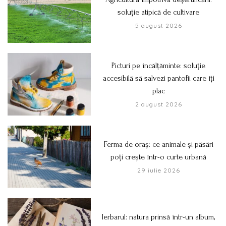
soluție atipică de cultivare
5 august 2026
Picturi pe încălțăminte: soluție
accesibilă să salvezi pantofii care îți
plac
2 august 2026
Ferma de oraș: ce animale și păsări
poți crește într-o curte urbană
29 iulie 2026
Ierbarul: natura prinsă într-un album,