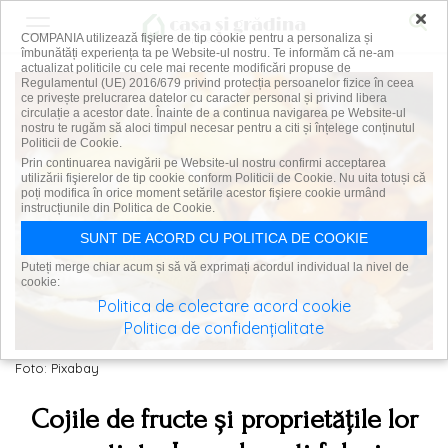
×
COMPANIA utilizează fişiere de tip cookie pentru a personaliza și
îmbunătăți experiența ta pe Website-ul nostru. Te informăm că ne-am
actualizat politicile cu cele mai recente modificări propuse de
Regulamentul (UE) 2016/679 privind protecția persoanelor fizice în ceea
ce privește prelucrarea datelor cu caracter personal și privind libera
circulație a acestor date. Înainte de a continua navigarea pe Website-ul
nostru te rugăm să aloci timpul necesar pentru a citi și înțelege conținutul
Politicii de Cookie.
Prin continuarea navigării pe Website-ul nostru confirmi acceptarea
utilizării fişierelor de tip cookie conform Politicii de Cookie. Nu uita totuși că
poți modifica în orice moment setările acestor fişiere cookie urmând
instrucțiunile din Politica de Cookie.
SUNT DE ACORD CU POLITICA DE COOKIE
Puteți merge chiar acum și să vă exprimați acordul individual la nivel de
cookie:
Politica de colectare acord cookie
Politica de confidențialitate
Foto: Pixabay
Cojile de fructe și proprietățile lor