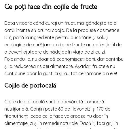
Ce poți face din cojile de fructe
Data viitoare când cureți un fruct, mai gândește-te o
dată înainte să arunci coaja. De la produse cosmetice
DIY, până la ingrediente pentru bucătărie și soluții
ecologice de curățare, cojile de fructe au potențialul de
a deveni ajutoare de nădejde în viața de zi cu zi.
Folosindu-le, nu doar că economisești bani, dar contribui
și la reducerea risipei alimentare. Așadar, fructele nu
sunt bune doar la gust, ci și la… tot ce rămâne din ele!
Cojile de portocală
Cojile de portocală sunt o adevărată comoară
nutrițională. Conțin peste 60 de flavonoizi și 170 de
fitonutrienți, ceea ce le face valoroase nu doar în
alimentație, ci și în remedii naturale. Dacă îți faci griji în