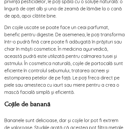
privința pesticidelor, le poți spăla cu o soluție naturală: o
lingură de oțet alb și una de zeamă de lămâie la o cană
de apă, apoi clătite bine.
Din cojile uscate se poate face un ceai parfumat,
benefic pentru digestie. De asemenea, le poți transforma
într-o pudră fină care poate fi adăugată în prăjituri sau
chiar în măști cosmetice. În medicina ayurvedică,
această pudră este utilizată pentru calmarea tusei și
astmului. În cosmetica naturală, cojile de
portocală
sunt
eficiente în controlul sebumului, tratarea acneei și
estomparea petelor de pe față. Le poți freca direct pe
piele sau amesteca cu iaurt sau miere pentru a crea o
mască facială simplă și eficientă.
Cojile de banană
Bananele sunt delicioase, dar și cojile lor pot fi extrem
de valoroase. Studiile arată că acestea pot filtra metale