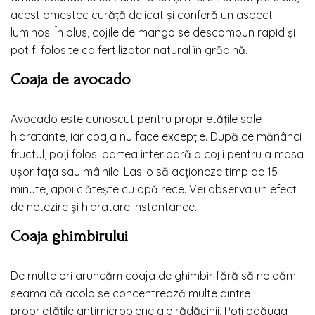
acest amestec curăță delicat și conferă un aspect
luminos. În plus, cojile de mango se descompun rapid și
pot fi folosite ca fertilizator natural în grădină.
Coaja de avocado
Avocado este cunoscut pentru proprietățile sale
hidratante, iar coaja nu face excepție. După ce mănânci
fructul, poți folosi partea interioară a cojii pentru a masa
ușor fața sau mâinile. Las-o să acționeze timp de 15
minute, apoi clătește cu apă rece. Vei observa un efect
de netezire și hidratare instantanee.
Coaja ghimbirului
De multe ori aruncăm coaja de ghimbir fără să ne dăm
seama că acolo se concentrează multe dintre
proprietățile antimicrobiene ale rădăcinii. Poți adăuga