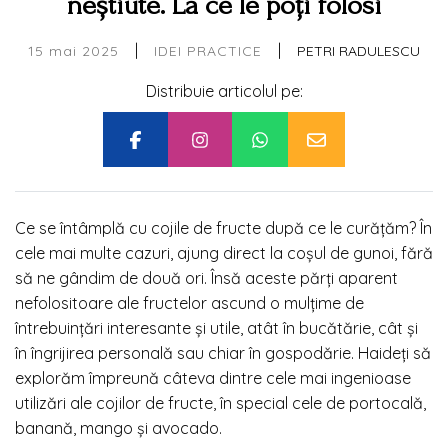
neștiute. La ce le poți folosi
|
|
15 mai 2025
PETRI RADULESCU
IDEI PRACTICE
Distribuie articolul pe:
Ce se întâmplă cu cojile de fructe după ce le curățăm? În
cele mai multe cazuri, ajung direct la coșul de gunoi, fără
să ne gândim de două ori. Însă aceste părți aparent
nefolositoare ale fructelor ascund o mulțime de
întrebuințări interesante și utile, atât în bucătărie, cât și
în îngrijirea personală sau chiar în gospodărie. Haideți să
explorăm împreună câteva dintre cele mai ingenioase
utilizări ale cojilor de fructe, în special cele de portocală,
banană, mango și avocado.