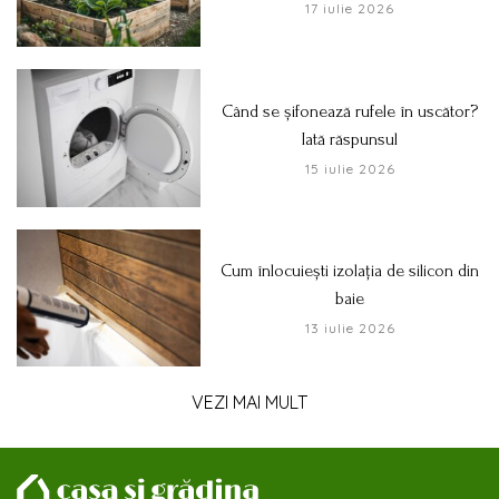
17 iulie 2026
Când se șifonează rufele în uscător?
Iată răspunsul
15 iulie 2026
Cum înlocuiești izolația de silicon din
baie
13 iulie 2026
VEZI MAI MULT