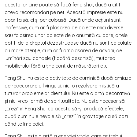
acesta: oricine poate să facă feng shui, dacă a citit
citeva recomandări pe net. Această impresie este nu
doar falsă, ci și periculoasă. Dacă unele acțiuni sunt
inofensive, cum ar fi plasarea de obiecte mici diverse
sau folosirea unor obiecte de o anumită culoare, altele
pot fi de-a dreptul dezastruoase dacă nu sunt calculate
cu mare atenție, cum ar fi amplasarea de acvarii, de
lumînări sau candele (flacără deschisă), mutarea
mobilierului fără a ține cont de măsurători etc.
Feng Shui nu este o activitate de duminică după-amiaza
de redecorare a livingului, nici o rezolvare mistică a
tuturor problemelor clientului. Nu este o artă decorativă
și nici vreo formă de spiritualitate. Nu este necesar să
„crezi” în Feng Shui ca acesta să-și producă efectele,
după cum nu e nevoie să „crezi” în gravitație ca să cazi
când te împiedici.
Feng Shui este o artă a energiei vitale, care ar trebui