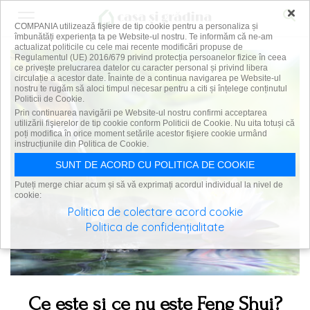
×
COMPANIA utilizează fişiere de tip cookie pentru a personaliza și
îmbunătăți experiența ta pe Website-ul nostru. Te informăm că ne-am
actualizat politicile cu cele mai recente modificări propuse de
Regulamentul (UE) 2016/679 privind protecția persoanelor fizice în ceea
ce privește prelucrarea datelor cu caracter personal și privind libera
circulație a acestor date. Înainte de a continua navigarea pe Website-ul
nostru te rugăm să aloci timpul necesar pentru a citi și înțelege conținutul
Politicii de Cookie.
Prin continuarea navigării pe Website-ul nostru confirmi acceptarea
utilizării fişierelor de tip cookie conform Politicii de Cookie. Nu uita totuși că
poți modifica în orice moment setările acestor fişiere cookie urmând
instrucțiunile din Politica de Cookie.
SUNT DE ACORD CU POLITICA DE COOKIE
Puteți merge chiar acum și să vă exprimați acordul individual la nivel de
cookie:
Politica de colectare acord cookie
Politica de confidențialitate
Ce este și ce nu este Feng Shui?