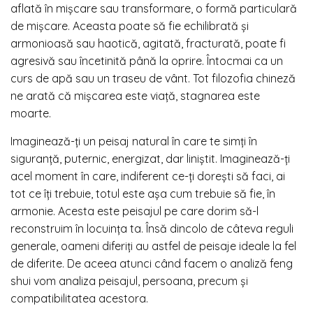
aflată în mișcare sau transformare, o formă particulară
de mișcare. Aceasta poate să fie echilibrată și
armonioasă sau haotică, agitată, fracturată, poate fi
agresivă sau încetinită până la oprire. Întocmai ca un
curs de apă sau un traseu de vânt. Tot filozofia chineză
ne arată că mișcarea este viață, stagnarea este
moarte.
Imaginează-ți un peisaj natural în care te simți în
siguranță, puternic, energizat, dar liniștit. Imaginează-ți
acel moment în care, indiferent ce-ți dorești să faci, ai
tot ce îți trebuie, totul este așa cum trebuie să fie, în
armonie. Acesta este peisajul pe care dorim să-l
reconstruim în locuința ta. Însă dincolo de câteva reguli
generale, oameni diferiți au astfel de peisaje ideale la fel
de diferite. De aceea atunci când facem o analiză feng
shui vom analiza peisajul, persoana, precum și
compatibilitatea acestora.