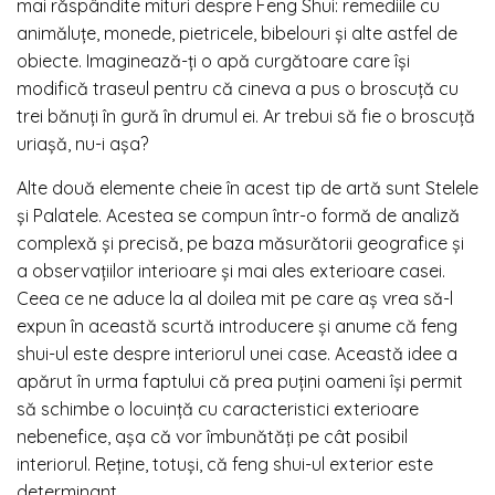
mai răspândite mituri despre Feng Shui: remediile cu
animăluțe, monede, pietricele, bibelouri și alte astfel de
obiecte. Imaginează-ți o apă curgătoare care își
modifică traseul pentru că cineva a pus o broscuță cu
trei bănuți în gură în drumul ei. Ar trebui să fie o broscuță
uriașă, nu-i așa?
Alte două elemente cheie în acest tip de artă sunt Stelele
și Palatele. Acestea se compun într-o formă de analiză
complexă și precisă, pe baza măsurătorii geografice și
a observațiilor interioare și mai ales exterioare casei.
Ceea ce ne aduce la al doilea mit pe care aș vrea să-l
expun în această scurtă introducere și anume că feng
shui-ul este despre interiorul unei case. Această idee a
apărut în urma faptului că prea puțini oameni își permit
să schimbe o locuință cu caracteristici exterioare
nebenefice, așa că vor îmbunătăți pe cât posibil
interiorul. Reține, totuși, că feng shui-ul exterior este
determinant.