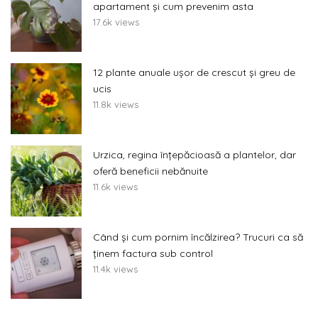
apartament și cum prevenim asta
17.6k views
12 plante anuale ușor de crescut și greu de
ucis
11.8k views
Urzica, regina înțepăcioasă a plantelor, dar
oferă beneficii nebănuite
11.6k views
Când și cum pornim încălzirea? Trucuri ca să
ținem factura sub control
11.4k views