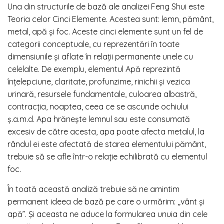
Una din structurile de bază ale analizei Feng Shui este
Teoria celor Cinci Elemente. Acestea sunt: lemn, pământ,
metal, apă și foc. Aceste cinci elemente sunt un fel de
categorii conceptuale, cu reprezentări în toate
dimensiunile și aflate în relații permanente unele cu
celelalte. De exemplu, elementul Apă reprezintă
înțelepciune, claritate, profunzime, rinichii și vezica
urinară, resursele fundamentale, culoarea albastră,
contracția, noaptea, ceea ce se ascunde ochiului
ș.a.m.d. Apa hrănește lemnul sau este consumată
excesiv de către acesta, apa poate afecta metalul, la
rândul ei este afectată de starea elementului pământ,
trebuie să se afle într-o relație echilibrată cu elementul
foc.
În toată această analiză trebuie să ne amintim
permanent ideea de bază pe care o urmărim: „vânt și
apă”. Și aceasta ne aduce la formularea unuia din cele