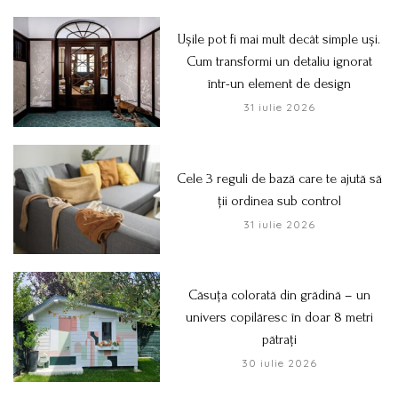
Ușile pot fi mai mult decât simple uși.
Cum transformi un detaliu ignorat
într-un element de design
31 iulie 2026
Cele 3 reguli de bază care te ajută să
ții ordinea sub control
31 iulie 2026
Căsuța colorată din grădină – un
univers copilăresc în doar 8 metri
pătrați
30 iulie 2026