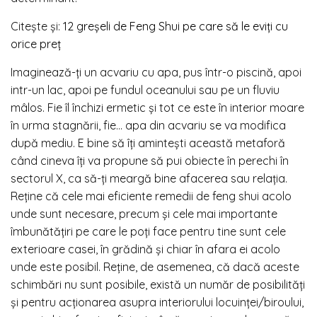
Citește și:
12 greșeli de Feng Shui pe care să le eviți cu
orice preț
Imaginează-ți un acvariu cu apa, pus într-o piscină, apoi
intr-un lac, apoi pe fundul oceanului sau pe un fluviu
mâlos. Fie îl închizi ermetic și tot ce este în interior moare
în urma stagnării, fie… apa din acvariu se va modifica
după mediu. E bine să îți amintești această metaforă
când cineva îți va propune să pui obiecte în perechi în
sectorul X, ca să-ți meargă bine afacerea sau relația.
Reține că cele mai eficiente remedii de feng shui acolo
unde sunt necesare, precum și cele mai importante
îmbunătățiri pe care le poți face pentru tine sunt cele
exterioare casei, în grădină și chiar în afara ei acolo
unde este posibil. Reține, de asemenea, că dacă aceste
schimbări nu sunt posibile, există un număr de posibilități
și pentru acționarea asupra interiorului locuinței/biroului,