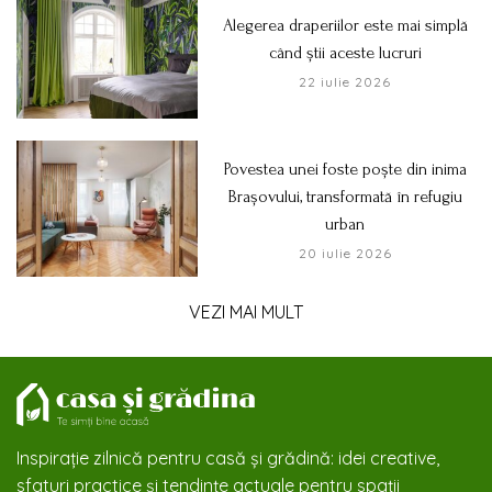
Alegerea draperiilor este mai simplă
când știi aceste lucruri
22 iulie 2026
Povestea unei foste poște din inima
Brașovului, transformată în refugiu
urban
20 iulie 2026
VEZI MAI MULT
Inspirație zilnică pentru casă și grădină: idei creative,
sfaturi practice și tendințe actuale pentru spații