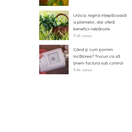
Urzica, regina înțepăcioasă
a plantelor, dar oferă
beneficii nebănuite
11.6k views
Când și cum pornim
încălzirea? Trucuri ca să
ținem factura sub control
11.4k views