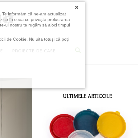
×
u. Te informăm că ne-am actualizat
izice în ceea ce privește prelucrarea
te-ul nostru te rugăm să aloci timpul
icii de Cookie. Nu uita totuși că poți
TE
PROIECTE DE CASE
e
ULTIMELE ARTICOLE