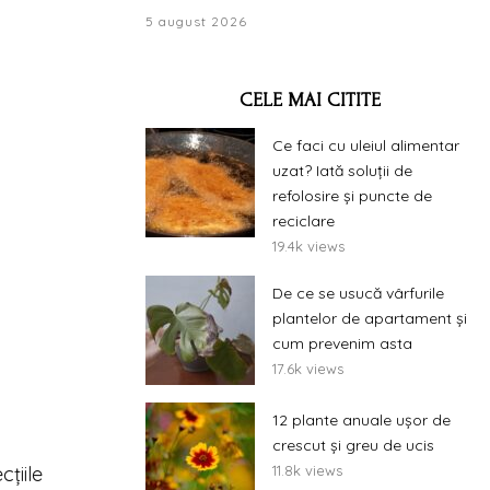
5 august 2026
CELE MAI CITITE
Ce faci cu uleiul alimentar
uzat? Iată soluții de
refolosire și puncte de
reciclare
19.4k views
De ce se usucă vârfurile
plantelor de apartament și
cum prevenim asta
17.6k views
12 plante anuale ușor de
crescut și greu de ucis
țiile
11.8k views