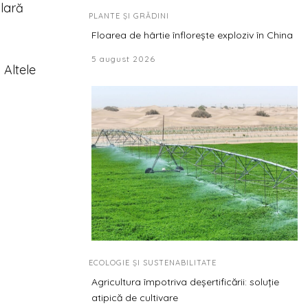
ulară
PLANTE ȘI GRĂDINI
Floarea de hârtie înflorește exploziv în China
5 august 2026
 Altele
ECOLOGIE ȘI SUSTENABILITATE
Agricultura împotriva deșertificării: soluție
atipică de cultivare