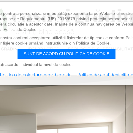
e pentru a personaliza și îmbunătăți experiența ta pe Website-ul nostr
i propuse de Regulamentul (UE) 2016/679 privind protecția persoanelor f
ibera circulație a acestor date. Înainte de a continua navigarea pe Websi
l Politicii de Cookie.
ostru confirmi acceptarea utilizării fişierelor de tip cookie conform Polit
 fişiere cookie urmând instrucțiunile din Politica de Cookie.
 GRĂDINI
IDEI PRACTICE
ECOLOGIE ȘI SUSTENABILITA
SUNT DE ACORD CU POLITICA DE COOKIE
i acordul individual la nivel de cookie:
Politica de colectare acord cookie
Politica de confidențialitat