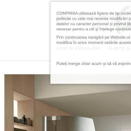
COMPANIA utilizează fişiere de tip cooki
politicile cu cele mai recente modificăr
datelor cu caracter personal și privind l
necesar pentru a citi și înțelege conținutu
Prin continuarea navigării pe Website-ul n
modifica în orice moment setările acestor
CASE ȘI AMENAJĂRI
PLANTE ȘI
Puteți merge chiar acum și să vă exprimaț