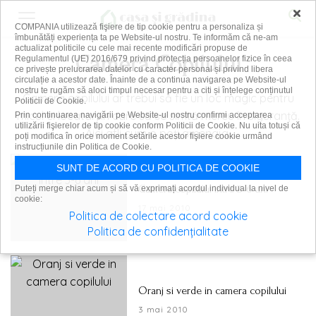
×
COMPANIA utilizează fişiere de tip cookie pentru a personaliza și
îmbunătăți experiența ta pe Website-ul nostru. Te informăm că ne-am
actualizat politicile cu cele mai recente modificări propuse de
Camera Copilului
Regulamentul (UE) 2016/679 privind protecția persoanelor fizice în ceea
ce privește prelucrarea datelor cu caracter personal și privind libera
circulație a acestor date. Înainte de a continua navigarea pe Website-ul
nostru te rugăm să aloci timpul necesar pentru a citi și înțelege conținutul
Camera copilului ar trebui să fie un loc magic pentru
Politicii de Cookie.
micul ei locatar, în care să se simtă mereu în siguranță.
Prin continuarea navigării pe Website-ul nostru confirmi acceptarea
utilizării fişierelor de tip cookie conform Politicii de Cookie. Nu uita totuși că
Aici afli cum o poți amenaja.
poți modifica în orice moment setările acestor fişiere cookie urmând
instrucțiunile din Politica de Cookie.
SUNT DE ACORD CU POLITICA DE COOKIE
Camera copilului intre 3-6 ani
Puteți merge chiar acum și să vă exprimați acordul individual la nivel de
cookie:
17 mai 2010
Politica de colectare acord cookie
Politica de confidențialitate
Oranj si verde in camera copilului
3 mai 2010