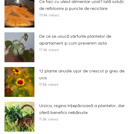
Ce faci cu uleiul alimentar uzat? Iată soluții
de refolosire și puncte de reciclare
19.4k views
De ce se usucă vârfurile plantelor de
apartament și cum prevenim asta
17.6k views
12 plante anuale ușor de crescut și greu de
ucis
11.8k views
Urzica, regina înțepăcioasă a plantelor, dar
oferă beneficii nebănuite
11.6k views