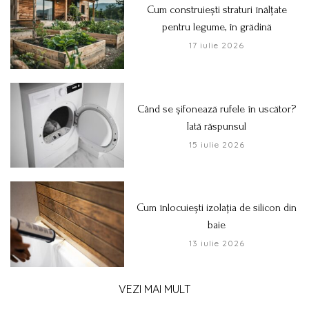
Cum construiești straturi înălțate
pentru legume, în grădină
17 iulie 2026
Când se șifonează rufele în uscător?
Iată răspunsul
15 iulie 2026
Cum înlocuiești izolația de silicon din
baie
13 iulie 2026
VEZI MAI MULT