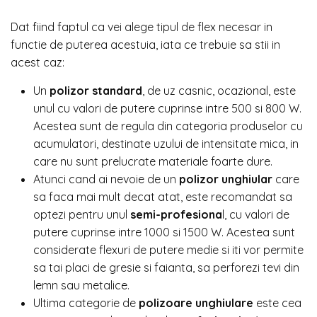
Dat fiind faptul ca vei alege tipul de flex necesar in
functie de puterea acestuia, iata ce trebuie sa stii in
acest caz:
Un
polizor standard
, de uz casnic, ocazional, este
unul cu valori de putere cuprinse intre 500 si 800 W.
Acestea sunt de regula din categoria produselor cu
acumulatori, destinate uzului de intensitate mica, in
care nu sunt prelucrate materiale foarte dure.
Atunci cand ai nevoie de un
polizor unghiular
care
sa faca mai mult decat atat, este recomandat sa
optezi pentru unul
semi-profesiona
l, cu valori de
putere cuprinse intre 1000 si 1500 W. Acestea sunt
considerate flexuri de putere medie si iti vor permite
sa tai placi de gresie si faianta, sa perforezi tevi din
lemn sau metalice.
Ultima categorie de
polizoare unghiulare
este cea