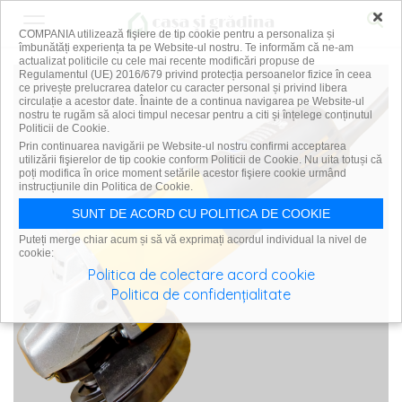
×
COMPANIA utilizează fişiere de tip cookie pentru a personaliza și
îmbunătăți experiența ta pe Website-ul nostru. Te informăm că ne-am
actualizat politicile cu cele mai recente modificări propuse de
Regulamentul (UE) 2016/679 privind protecția persoanelor fizice în ceea
ce privește prelucrarea datelor cu caracter personal și privind libera
circulație a acestor date. Înainte de a continua navigarea pe Website-ul
nostru te rugăm să aloci timpul necesar pentru a citi și înțelege conținutul
Politicii de Cookie.
Prin continuarea navigării pe Website-ul nostru confirmi acceptarea
utilizării fişierelor de tip cookie conform Politicii de Cookie. Nu uita totuși că
poți modifica în orice moment setările acestor fişiere cookie urmând
instrucțiunile din Politica de Cookie.
SUNT DE ACORD CU POLITICA DE COOKIE
Puteți merge chiar acum și să vă exprimați acordul individual la nivel de
cookie:
Politica de colectare acord cookie
Politica de confidențialitate