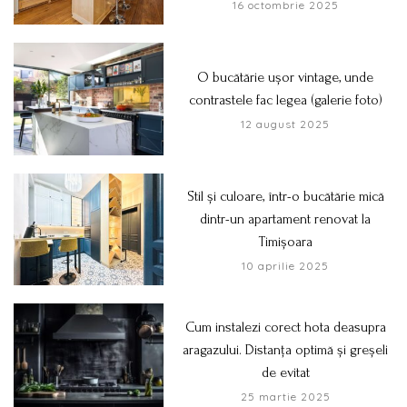
16 octombrie 2025
O bucătărie ușor vintage, unde
contrastele fac legea (galerie foto)
12 august 2025
Stil și culoare, într-o bucătărie mică
dintr-un apartament renovat la
Timișoara
10 aprilie 2025
Cum instalezi corect hota deasupra
aragazului. Distanța optimă și greșeli
de evitat
25 martie 2025