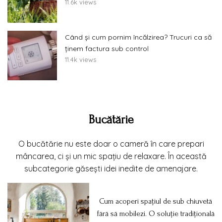
11.6k views
Când și cum pornim încălzirea? Trucuri ca să
ținem factura sub control
11.4k views
Bucătărie
O bucătărie nu este doar o cameră în care prepari
mâncarea, ci și un mic spațiu de relaxare. În această
subcategorie găsești idei inedite de amenajare.
Cum acoperi spațiul de sub chiuvetă
fără să mobilezi. O soluție tradițională