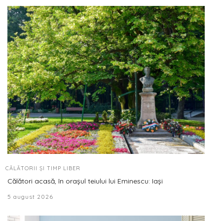
CĂLĂTORII ȘI TIMP LIBER
Călători acasă, în orașul teiului lui Eminescu: Iași
5 august 2026