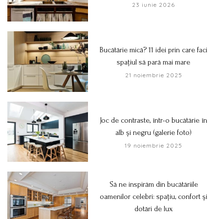
23 iunie 2026
Bucătărie mică? 11 idei prin care faci
spațiul să pară mai mare
21 noiembrie 2025
Joc de contraste, într-o bucătărie în
alb și negru (galerie foto)
19 noiembrie 2025
Să ne inspirăm din bucătăriile
oamenilor celebri: spațiu, confort și
dotări de lux