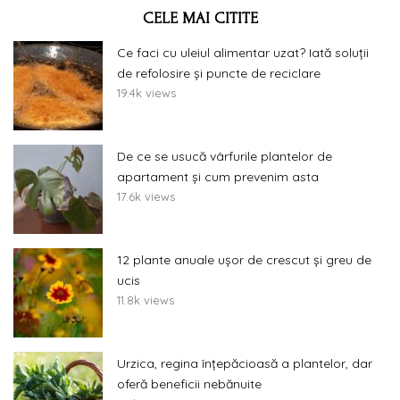
CELE MAI CITITE
Ce faci cu uleiul alimentar uzat? Iată soluții
de refolosire și puncte de reciclare
19.4k views
De ce se usucă vârfurile plantelor de
apartament și cum prevenim asta
17.6k views
12 plante anuale ușor de crescut și greu de
ucis
11.8k views
Urzica, regina înțepăcioasă a plantelor, dar
oferă beneficii nebănuite