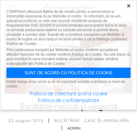
×
COMPANIA utilizează fişiere de tip cookie pentru a personaliza și
îmbunătăți experiența ta pe Website-ul nostru. Te informăm că ne-am
actualizat politicile cu cele mai recente modificări propuse de
Regulamentul (UE) 2016/679 privind protecția persoanelor fizice în ceea
ce privește prelucrarea datelor cu caracter personal și privind libera
circulație a acestor date. Înainte de a continua navigarea pe Website-ul
nostru te rugăm să aloci timpul necesar pentru a citi și înțelege conținutul
Politicii de Cookie.
Prin continuarea navigării pe Website-ul nostru confirmi acceptarea
utilizării fişierelor de tip cookie conform Politicii de Cookie. Nu uita totuși că
poți modifica în orice moment setările acestor fişiere cookie urmând
instrucțiunile din Politica de Cookie.
SUNT DE ACORD CU POLITICA DE COOKIE
Puteți merge chiar acum și să vă exprimați acordul individual la nivel de
cookie:
Politica de colectare acord cookie
Politica de confidențialitate
Bucătărie rustică și elegantă
|
22 august 2015
BUCĂTĂRIE
CASE ȘI AMENAJĂRI
|
ADMIN