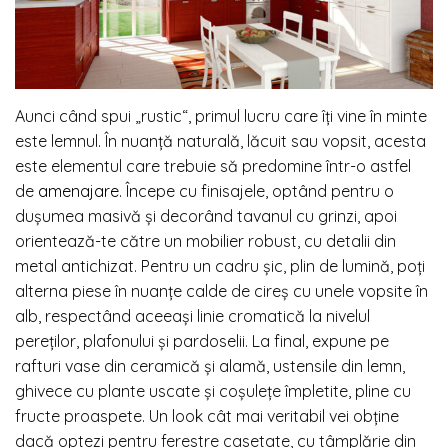
Aunci când spui „rustic“, primul lucru care îți vine în minte
este lemnul. În nuanță naturală, lăcuit sau vopsit, acesta
este elementul care trebuie să predomine într-o astfel
de
amenajare
. Începe cu finisajele, optând pentru o
dușumea masivă și decorând tavanul cu grinzi, apoi
orientează-te către un mobilier robust, cu detalii din
metal antichizat. Pentru un cadru șic, plin de lumină, poți
alterna piese în nuanțe calde de cireș cu unele vopsite în
alb, respectând aceeași linie cromatică la nivelul
pereților, plafonului și pardoselii. La final, expune pe
rafturi vase din ceramică și alamă, ustensile din lemn,
ghivece cu plante uscate și coșulețe împletite, pline cu
fructe proaspete. Un look cât mai veritabil vei obține
dacă optezi pentru ferestre casetate, cu tâmplărie din