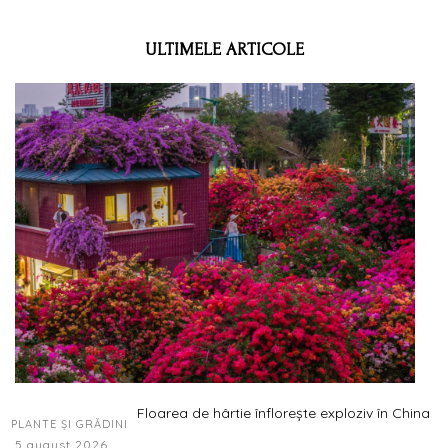
ULTIMELE ARTICOLE
Floarea de hârtie înflorește exploziv în China
PLANTE ȘI GRĂDINI
5 august 2026