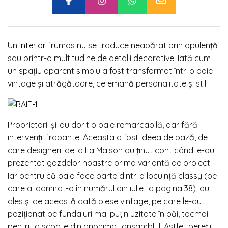
Un
interior
frumos nu se traduce neapărat prin opulență
sau printr-o multitudine de detalii decorative. Iată cum
un spațiu aparent simplu a fost transformat într-o baie
vintage și atrăgătoare, ce emană personalitate și stil!
Proprietarii și-au dorit o baie remarcabilă, dar fără
intervenții frapante. Aceasta a fost ideea de bază, de
care designerii de la La Maison au ținut cont când le-au
prezentat gazdelor noastre prima variantă de proiect.
Iar pentru că
baia
face parte dintr-o locuință classy (pe
care ai admirat-o în numărul din iulie, la pagina 38), au
ales și de această dată piese vintage, pe care le-au
poziționat pe fundaluri mai puțin uzitate în băi, tocmai
pentru a scoate din anonimat ansamblul. Astfel, pereții