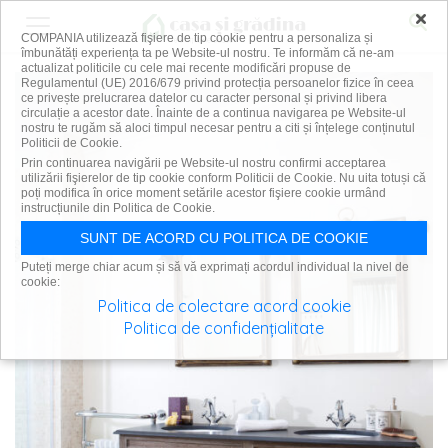
×
COMPANIA utilizează fişiere de tip cookie pentru a personaliza și
îmbunătăți experiența ta pe Website-ul nostru. Te informăm că ne-am
actualizat politicile cu cele mai recente modificări propuse de
Regulamentul (UE) 2016/679 privind protecția persoanelor fizice în ceea
ce privește prelucrarea datelor cu caracter personal și privind libera
circulație a acestor date. Înainte de a continua navigarea pe Website-ul
nostru te rugăm să aloci timpul necesar pentru a citi și înțelege conținutul
Politicii de Cookie.
Prin continuarea navigării pe Website-ul nostru confirmi acceptarea
utilizării fişierelor de tip cookie conform Politicii de Cookie. Nu uita totuși că
poți modifica în orice moment setările acestor fişiere cookie urmând
instrucțiunile din Politica de Cookie.
SUNT DE ACORD CU POLITICA DE COOKIE
Puteți merge chiar acum și să vă exprimați acordul individual la nivel de
cookie:
Politica de colectare acord cookie
Politica de confidențialitate