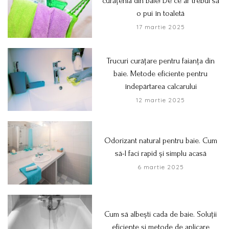
curățenia din baie! De ce ar trebui să
o pui în toaletă
17 martie 2025
Trucuri curățare pentru faianța din
baie. Metode eficiente pentru
îndepărtarea calcarului
12 martie 2025
Odorizant natural pentru baie. Cum
să-l faci rapid și simplu acasă
6 martie 2025
Cum să albești cada de baie. Soluții
eficiente și metode de aplicare