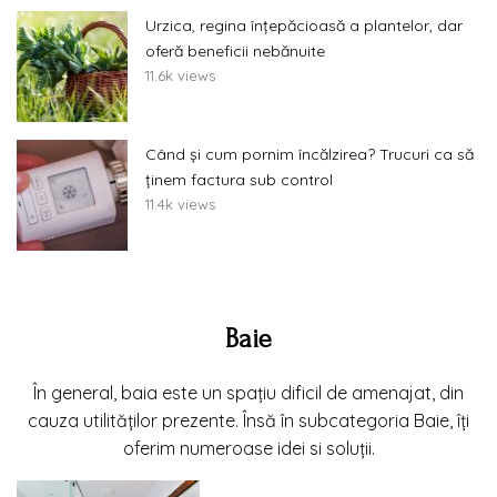
Urzica, regina înțepăcioasă a plantelor, dar
oferă beneficii nebănuite
11.6k views
Când și cum pornim încălzirea? Trucuri ca să
ținem factura sub control
11.4k views
Baie
În general, baia este un spațiu dificil de amenajat, din
cauza utilităților prezente. Însă în subcategoria Baie, îți
oferim numeroase idei si soluții.