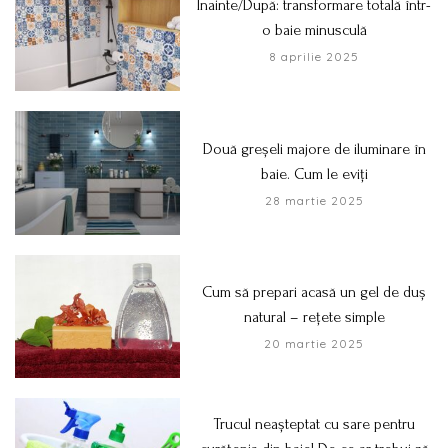
Înainte/După: transformare totală într-
o baie minusculă
8 aprilie 2025
Două greșeli majore de iluminare în
baie. Cum le eviți
28 martie 2025
Cum să prepari acasă un gel de duș
natural – rețete simple
20 martie 2025
Trucul neașteptat cu sare pentru