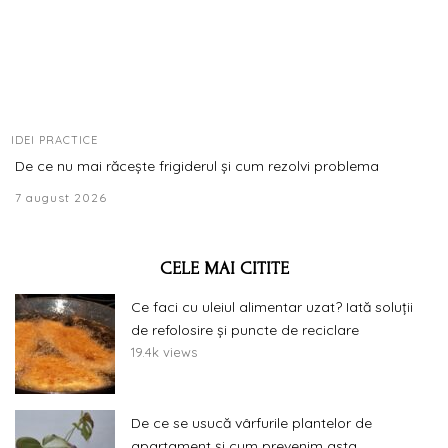
IDEI PRACTICE
De ce nu mai răcește frigiderul și cum rezolvi problema
7 august 2026
CELE MAI CITITE
Ce faci cu uleiul alimentar uzat? Iată soluții
de refolosire și puncte de reciclare
19.4k views
De ce se usucă vârfurile plantelor de
apartament și cum prevenim asta