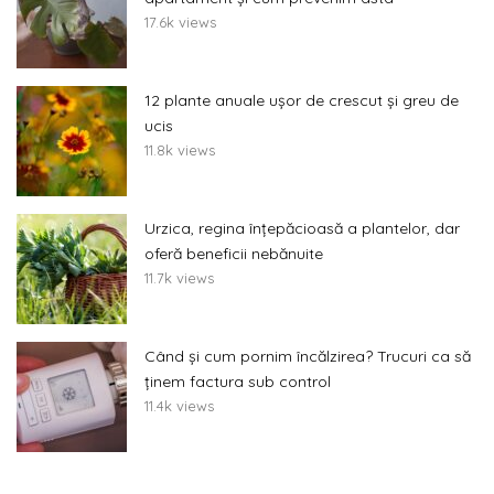
17.6k views
12 plante anuale ușor de crescut și greu de
ucis
11.8k views
Urzica, regina înțepăcioasă a plantelor, dar
oferă beneficii nebănuite
11.7k views
Când și cum pornim încălzirea? Trucuri ca să
ținem factura sub control
11.4k views