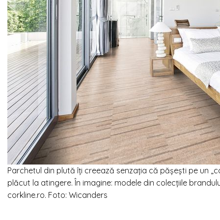
Parchetul din plută îți creează senzația că pășești pe un „c
plăcut la atingere. În imagine: modele din colecțiile brandu
corkline.ro. Foto: Wicanders