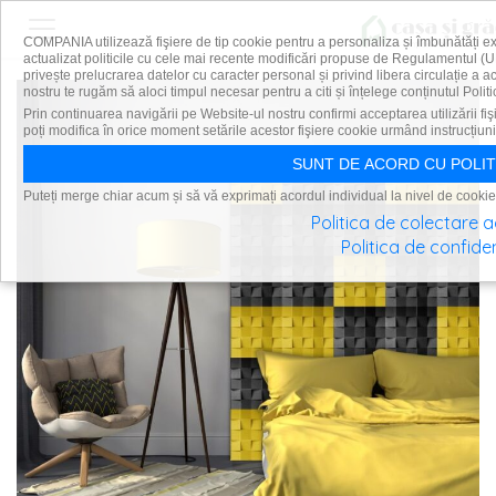
COMPANIA utilizează fişiere de tip cookie pentru a personaliza și îmbunătăți e
actualizat politicile cu cele mai recente modificări propuse de Regulamentul (U
privește prelucrarea datelor cu caracter personal și privind libera circulație a 
nostru te rugăm să aloci timpul necesar pentru a citi și înțelege conținutul Politi
Prin continuarea navigării pe Website-ul nostru confirmi acceptarea utilizării fiş
poți modifica în orice moment setările acestor fişiere cookie urmând instrucțiuni
SUNT DE ACORD CU POLIT
Puteți merge chiar acum și să vă exprimați acordul individual la nivel de cookie
Politica de colectare 
Politica de confiden