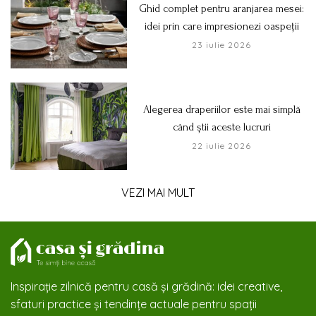
Ghid complet pentru aranjarea mesei:
idei prin care impresionezi oaspeții
23 iulie 2026
Alegerea draperiilor este mai simplă
când știi aceste lucruri
22 iulie 2026
VEZI MAI MULT
Inspirație zilnică pentru casă și grădină: idei creative,
sfaturi practice și tendințe actuale pentru spații