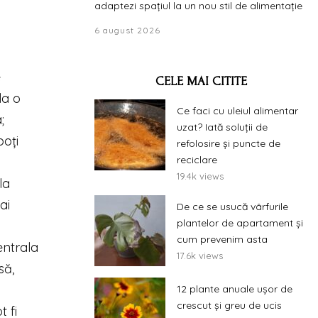
adaptezi spațiul la un nou stil de alimentație
6 august 2026
e
CELE MAI CITITE
la o
Ce faci cu uleiul alimentar
;
uzat? Iată soluții de
poți
refolosire și puncte de
reciclare
19.4k views
la
ai
De ce se usucă vârfurile
plantelor de apartament și
cum prevenim asta
entrala
17.6k views
să,
12 plante anuale ușor de
crescut și greu de ucis
 fi