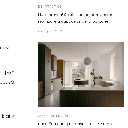
IDEI PRACTICE
Nu le arunca! Soluții nonconformiste de
reutilizare a capacelor de la borcane
6 august 2026
cești
i, însă
put să
icativ,
CASE ȘI AMENAJĂRI
Bucătăria care ține pasul cu tine: cum îți