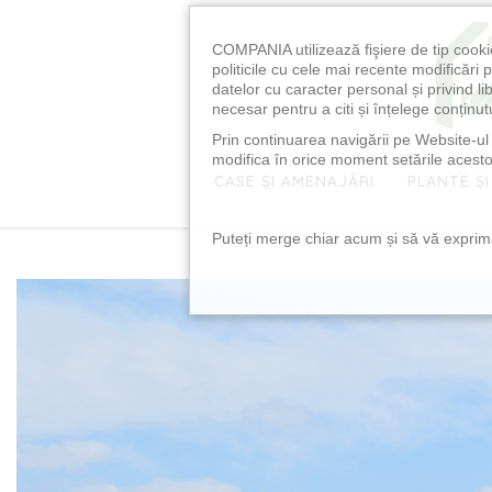
COMPANIA utilizează fişiere de tip cooki
politicile cu cele mai recente modificăr
datelor cu caracter personal și privind l
necesar pentru a citi și înțelege conținutu
Prin continuarea navigării pe Website-ul n
modifica în orice moment setările acestor
CASE ȘI AMENAJĂRI
PLANTE ȘI
Puteți merge chiar acum și să vă exprimaț