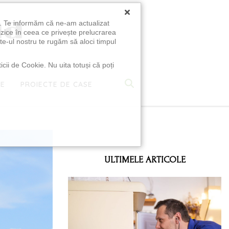
×
u. Te informăm că ne-am actualizat
izice în ceea ce privește prelucrarea
te-ul nostru te rugăm să aloci timpul
icii de Cookie. Nu uita totuși că poți
TE
PROIECTE DE CASE
e
ULTIMELE ARTICOLE