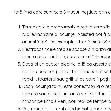
Iată însă care sunt cele 8 trucuri neștiute prin 
Termostatele programabile reduc semnifica
răcire/încălzire a locuinței. Acestea pot f
anumită oră. De exemplu, chiar înainte să aju
Electrocasnicele trebuie scoase din priză atu
monta prize multiple, care permit întrerupe
Dacă ai un cuptor electric, află că acesta 
factura de energie. În schimb, încearcă să
rapid -, toasterul sau grill-ul pe care îl poț
Dacă locuința ta nu este conectată la o regi
termică sau boilerul încarcă și ele factura la
măcar pe timpul verii, poți reduce temperat
Poți renunța la aerul condiționat și monta 