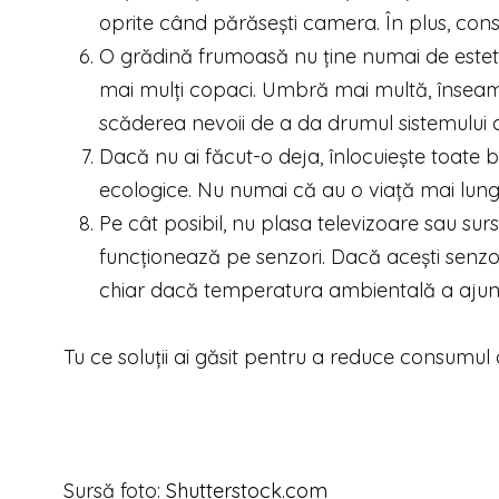
oprite când părăsești camera. În plus, con
O grădină frumoasă nu ține numai de estetic
mai mulți copaci. Umbră mai multă, înseam
scăderea nevoii de a da drumul sistemului de
Dacă nu ai făcut-o deja, înlocuiește toate 
ecologice. Nu numai că au o viață mai lung
Pe cât posibil, nu plasa televizoare sau su
funcționează pe senzori. Dacă acești senzori
chiar dacă temperatura ambientală a ajuns l
Tu ce soluții ai găsit pentru a reduce consumul
Sursă foto
:
Shutterstock.com