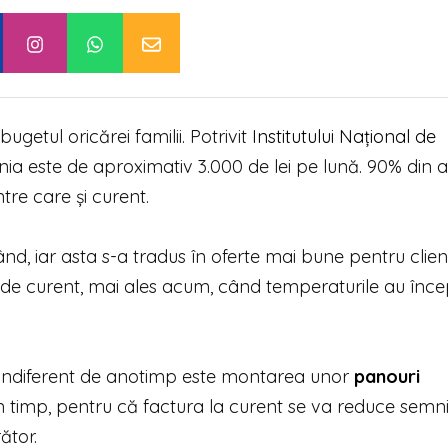
ugetul oricărei familii. Potrivit
Institutului Național de
ânia este de aproximativ 3.000 de lei pe lună. 90% din a
tre care și curent.
ând, iar asta s-a tradus în oferte mai bune pentru clienț
 de curent, mai ales acum, când temperaturile au înce
a indiferent de anotimp este montarea unor
panouri
 în timp, pentru că factura la curent se va reduce semnif
ător.