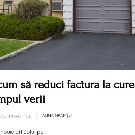
cum să reduci factura la cur
mpul verii
|
ALINA NEAMȚU
IDEI PRACTICE
tribuie articolul pe: