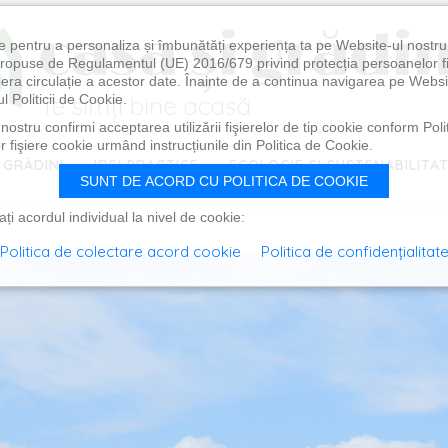
e pentru a personaliza și îmbunătăți experiența ta pe Website-ul nostr
i propuse de Regulamentul (UE) 2016/679 privind protecția persoanelor f
ibera circulație a acestor date. Înainte de a continua navigarea pe Websi
l Politicii de Cookie.
ostru confirmi acceptarea utilizării fişierelor de tip cookie conform Polit
 fişiere cookie urmând instrucțiunile din Politica de Cookie.
 GRĂDINI
IDEI PRACTICE
ECOLOGIE ȘI SUSTENABILITA
SUNT DE ACORD CU POLITICA DE COOKIE
i acordul individual la nivel de cookie:
Politica de colectare acord cookie
Politica de confidențialitat