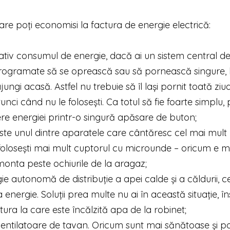
care poți economisi la factura de energie electrică:
tiv consumul de energie, dacă ai un sistem central d
i programate să se oprească sau să pornească singure, 
ngi acasă. Astfel nu trebuie să îl lași pornit toată ziua
nci când nu le folosești. Ca totul să fie foarte simplu, 
re energiei printr-o singură apăsare de buton;
este unul dintre aparatele care cântăresc cel mai mult 
 folosești mai mult cuptorul cu microunde – oricum e m
i monta peste ochiurile de la aragaz;
e autonomă de distribuție a apei calde și a căldurii, c
 energie. Soluții prea multe nu ai în această situație, în
ura la care este încălzită apa de la robinet;
ventilatoare de tavan. Oricum sunt mai sănătoase și pot