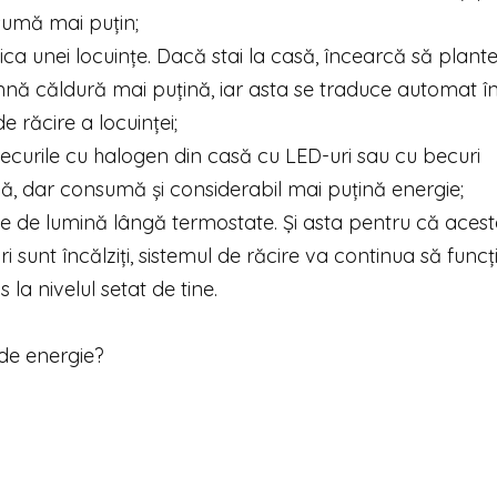
sumă mai puțin;
a unei locuințe. Dacă stai la casă, încearcă să plante
nă căldură mai puțină, iar asta se traduce automat î
 răcire a locuinței;
becurile cu halogen din casă cu LED-uri sau cu becuri
ă, dar consumă și considerabil mai puțină energie;
rse de lumină lângă termostate. Și asta pentru că aces
 sunt încălziți, sistemul de răcire va continua să func
a nivelul setat de tine.
 de energie?