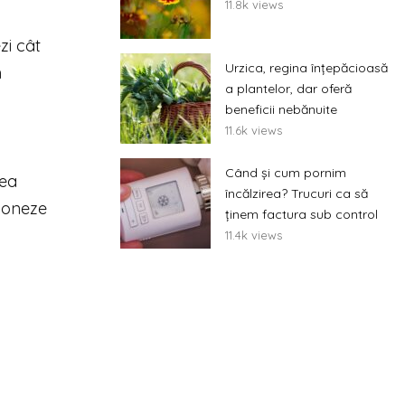
11.8k views
zi cât
Urzica, regina înțepăcioasă
n
a plantelor, dar oferă
beneficii nebănuite
11.6k views
Când și cum pornim
tea
încălzirea? Trucuri ca să
ționeze
ținem factura sub control
11.4k views