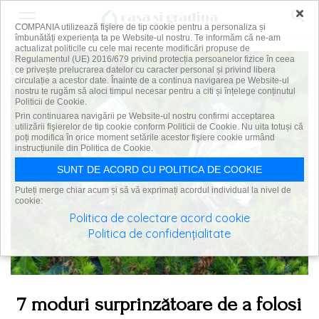
×
COMPANIA utilizează fişiere de tip cookie pentru a personaliza și
îmbunătăți experiența ta pe Website-ul nostru. Te informăm că ne-am
actualizat politicile cu cele mai recente modificări propuse de
Regulamentul (UE) 2016/679 privind protecția persoanelor fizice în ceea
ce privește prelucrarea datelor cu caracter personal și privind libera
circulație a acestor date. Înainte de a continua navigarea pe Website-ul
nostru te rugăm să aloci timpul necesar pentru a citi și înțelege conținutul
Politicii de Cookie.
Prin continuarea navigării pe Website-ul nostru confirmi acceptarea
utilizării fişierelor de tip cookie conform Politicii de Cookie. Nu uita totuși că
poți modifica în orice moment setările acestor fişiere cookie urmând
instrucțiunile din Politica de Cookie.
SUNT DE ACORD CU POLITICA DE COOKIE
Puteți merge chiar acum și să vă exprimați acordul individual la nivel de
cookie:
Politica de colectare acord cookie
Politica de confidențialitate
7 moduri surprinzătoare de a folosi