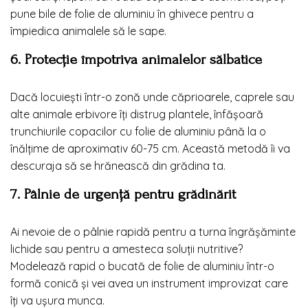
pune bile de folie de aluminiu în ghivece pentru a
împiedica animalele să le sape.
6. Protecție împotriva animalelor sălbatice
Dacă locuiești într-o zonă unde căprioarele, caprele sau
alte animale erbivore îți distrug plantele, înfășoară
trunchiurile copacilor cu folie de aluminiu până la o
înălțime de aproximativ 60-75 cm. Această metodă îi va
descuraja să se hrănească din grădina ta.
7. Pâlnie de urgență pentru grădinărit
Ai nevoie de o pâlnie rapidă pentru a turna îngrășăminte
lichide sau pentru a amesteca soluții nutritive?
Modelează rapid o bucată de folie de aluminiu într-o
formă conică și vei avea un instrument improvizat care
îți va ușura munca.