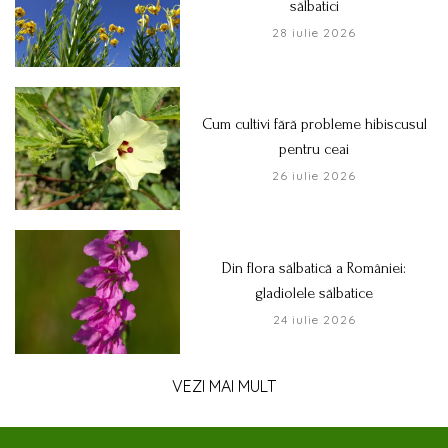
sălbatici
28 iulie 2026
Cum cultivi fără probleme hibiscusul
pentru ceai
26 iulie 2026
Din flora sălbatică a României:
gladiolele sălbatice
24 iulie 2026
VEZI MAI MULT