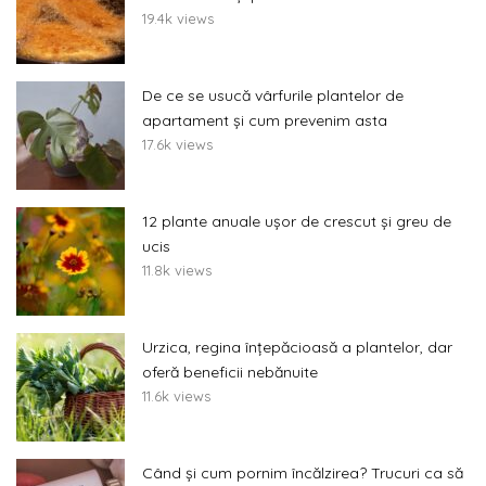
19.4k views
De ce se usucă vârfurile plantelor de
apartament și cum prevenim asta
17.6k views
12 plante anuale ușor de crescut și greu de
ucis
11.8k views
Urzica, regina înțepăcioasă a plantelor, dar
oferă beneficii nebănuite
11.6k views
Când și cum pornim încălzirea? Trucuri ca să