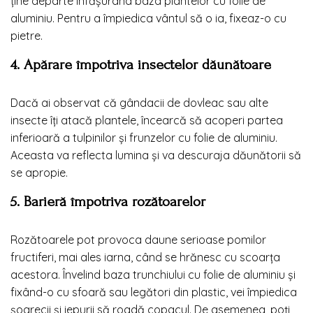
ține departe înfășurând baza plantelor cu folie de
aluminiu. Pentru a împiedica vântul să o ia, fixeaz-o cu
pietre.
4. Apărare împotriva insectelor dăunătoare
Dacă ai observat că gândacii de dovleac sau alte
insecte îți atacă plantele, încearcă să acoperi partea
inferioară a tulpinilor și frunzelor cu folie de aluminiu.
Aceasta va reflecta lumina și va descuraja dăunătorii să
se apropie.
5. Barieră împotriva rozătoarelor
Rozătoarele pot provoca daune serioase pomilor
fructiferi, mai ales iarna, când se hrănesc cu scoarța
acestora. Învelind baza trunchiului cu folie de aluminiu și
fixând-o cu sfoară sau legători din plastic, vei împiedica
șoarecii și iepurii să roadă copacul. De asemenea, poți