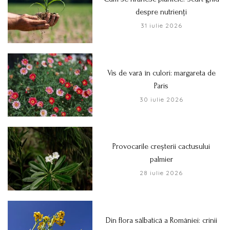
despre nutrienți
31 iulie 2026
Vis de vară în culori: margareta de
Paris
30 iulie 2026
Provocarile creșterii cactusului
palmier
28 iulie 2026
Din flora sălbatică a României: crinii