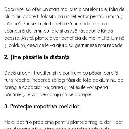
Dacă vrei să oferi un start mai bun plantelor tale, folia de
aluminiu poate fi folosită ca un reflector pentru lumină și
căldură. Pur și simplu tapetează un carton sau o
scândură de lemn cu folie și așază răsadurile lângă
acesta. Astfel, plantele vor beneficia de mai multă lumină
și căldură, ceea ce le va ajuta să germineze mai repede.
2. Ține păsările la distanță
Dacă ai pomi fructiferi și te confrunți cu păsări care îți
fură recolta, încearcă să legi fâșii de folie de aluminiu pe
crengile copacilor. Mișcarea și reflexiile vor speria
păsările și le vor descuraja să se apropie.
3. Protecție împotriva melcilor
Melcii pot fi o problemă pentru plantele fragile, dar îi poți