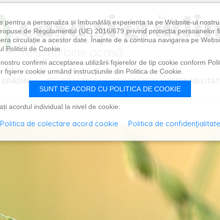
e pentru a personaliza și îmbunătăți experiența ta pe Website-ul nostr
i propuse de Regulamentul (UE) 2016/679 privind protecția persoanelor f
ibera circulație a acestor date. Înainte de a continua navigarea pe Websi
l Politicii de Cookie.
ostru confirmi acceptarea utilizării fişierelor de tip cookie conform Polit
 fişiere cookie urmând instrucțiunile din Politica de Cookie.
 GRĂDINI
IDEI PRACTICE
ECOLOGIE ȘI SUSTENABILITA
SUNT DE ACORD CU POLITICA DE COOKIE
i acordul individual la nivel de cookie:
Politica de colectare acord cookie
Politica de confidențialitat