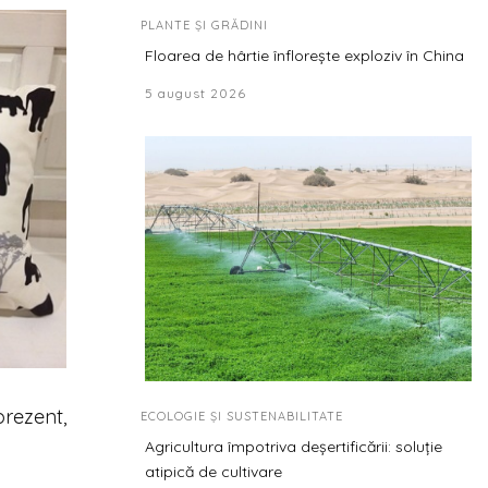
PLANTE ȘI GRĂDINI
Floarea de hârtie înflorește exploziv în China
5 august 2026
prezent,
ECOLOGIE ȘI SUSTENABILITATE
Agricultura împotriva deșertificării: soluție
atipică de cultivare