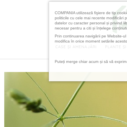
COMPANIA utilizează fişiere de tip cooki
politicile cu cele mai recente modificăr
datelor cu caracter personal și privind l
necesar pentru a citi și înțelege conținutu
Prin continuarea navigării pe Website-ul n
modifica în orice moment setările acestor
CASE ȘI AMENAJĂRI
PLANTE ȘI
Puteți merge chiar acum și să vă exprimaț