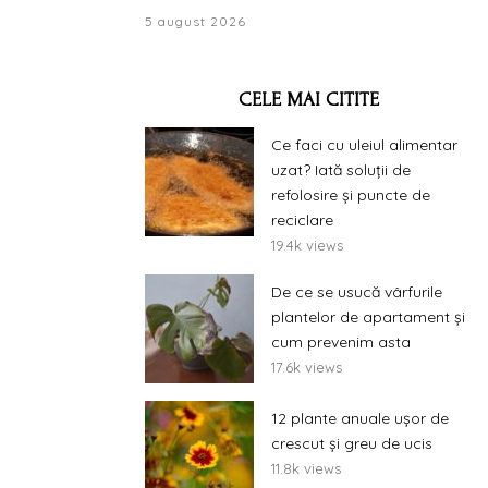
5 august 2026
CELE MAI CITITE
Ce faci cu uleiul alimentar
uzat? Iată soluții de
refolosire și puncte de
reciclare
19.4k views
De ce se usucă vârfurile
plantelor de apartament și
cum prevenim asta
17.6k views
12 plante anuale ușor de
crescut și greu de ucis
11.8k views