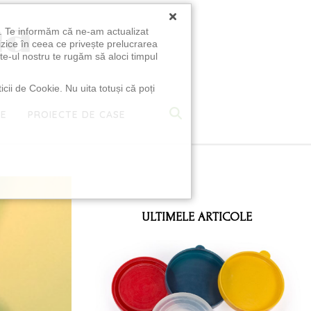
×
u. Te informăm că ne-am actualizat
izice în ceea ce privește prelucrarea
te-ul nostru te rugăm să aloci timpul
icii de Cookie. Nu uita totuși că poți
TE
PROIECTE DE CASE
e
ULTIMELE ARTICOLE