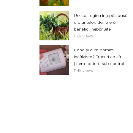
Urzica, regina înțepăcioasă
a plantelor, dar oferă
beneficii nebănuite
11.6k views
Când și cum pornim
încălzirea? Trucuri ca să
ținem factura sub control
11.4k views