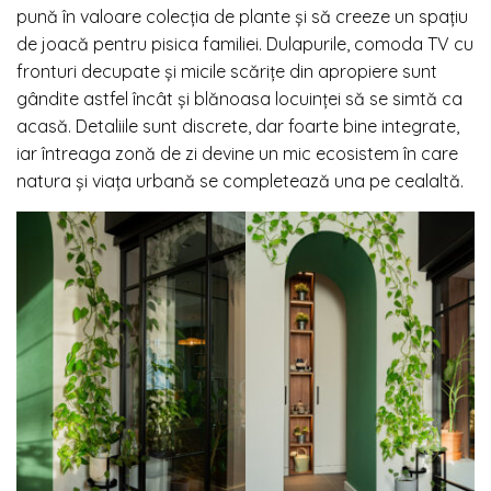
pună în valoare colecția de plante și să creeze un spațiu
de joacă pentru pisica familiei. Dulapurile, comoda TV cu
fronturi decupate și micile scărițe din apropiere sunt
gândite astfel încât și blănoasa locuinței să se simtă ca
acasă. Detaliile sunt discrete, dar foarte bine integrate,
iar întreaga zonă de zi devine un mic ecosistem în care
natura și viața urbană se completează una pe cealaltă.