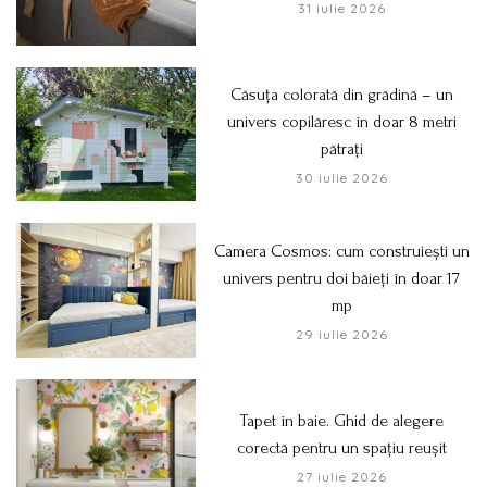
31 iulie 2026
Căsuța colorată din grădină – un
univers copilăresc în doar 8 metri
pătrați
30 iulie 2026
Camera Cosmos: cum construiești un
univers pentru doi băieți în doar 17
mp
29 iulie 2026
Tapet în baie. Ghid de alegere
corectă pentru un spațiu reușit
27 iulie 2026