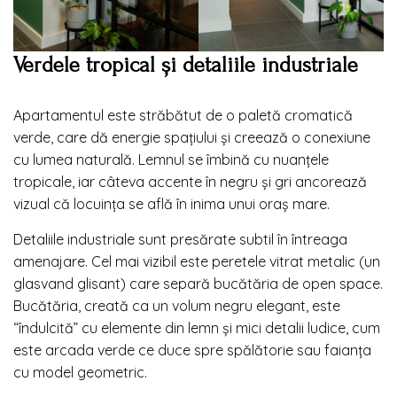
Verdele tropical și detaliile industriale
Apartamentul este străbătut de o paletă cromatică
verde, care dă energie spațiului și creează o conexiune
cu lumea naturală. Lemnul se îmbină cu nuanțele
tropicale, iar câteva accente în negru și gri ancorează
vizual că locuința se află în inima unui oraș mare.
Detaliile industriale sunt presărate subtil în întreaga
amenajare. Cel mai vizibil este peretele vitrat metalic (un
glasvand glisant) care separă bucătăria de open space.
Bucătăria, creată ca un volum negru elegant, este
“îndulcită” cu elemente din lemn și mici detalii ludice, cum
este arcada verde ce duce spre spălătorie sau faianța
cu model geometric.