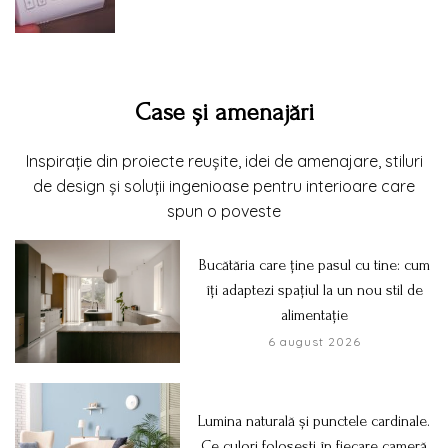
Case și amenajări
Inspirație din proiecte reușite, idei de amenajare, stiluri
de design și soluții ingenioase pentru interioare care
spun o poveste
Bucătăria care ține pasul cu tine: cum
îți adaptezi spațiul la un nou stil de
alimentație
6 august 2026
Lumina naturală și punctele cardinale.
Ce culori folosești în fiecare cameră