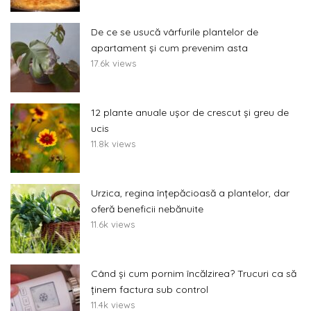
De ce se usucă vârfurile plantelor de
apartament și cum prevenim asta
17.6k views
12 plante anuale ușor de crescut și greu de
ucis
11.8k views
Urzica, regina înțepăcioasă a plantelor, dar
oferă beneficii nebănuite
11.6k views
Când și cum pornim încălzirea? Trucuri ca să
ținem factura sub control
11.4k views