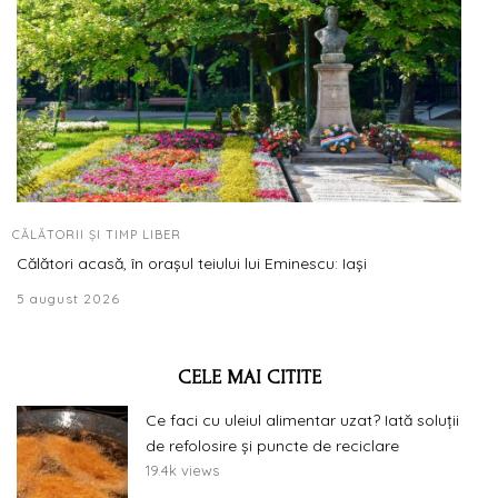
CĂLĂTORII ȘI TIMP LIBER
Călători acasă, în orașul teiului lui Eminescu: Iași
5 august 2026
CELE MAI CITITE
Ce faci cu uleiul alimentar uzat? Iată soluții
de refolosire și puncte de reciclare
19.4k views