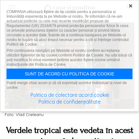
×
COMPANIA utilizează fişiere de tip cookie pentru a personaliza și
îmbunătăți experiența ta pe Website-ul nostru. Te informăm că ne-am
actualizat politicile cu cele mai recente modificări propuse de
Regulamentul (UE) 2016/679 privind protecția persoanelor fizice în ceea
ce privește prelucrarea datelor cu caracter personal și privind libera
circulație a acestor date. Înainte de a continua navigarea pe Website-ul
nostru te rugăm să aloci timpul necesar pentru a citi și înțelege conținutul
Politicii de Cookie.
Prin continuarea navigării pe Website-ul nostru confirmi acceptarea
utilizării fişierelor de tip cookie conform Politicii de Cookie. Nu uita totuși că
poți modifica în orice moment setările acestor fişiere cookie urmând
instrucțiunile din Politica de Cookie.
SUNT DE ACORD CU POLITICA DE COOKIE
Puteți merge chiar acum și să vă exprimați acordul individual la nivel de
cookie:
Politica de colectare acord cookie
Politica de confidențialitate
Foto: Vlad Creteanu
Verdele tropical este vedeta în acest