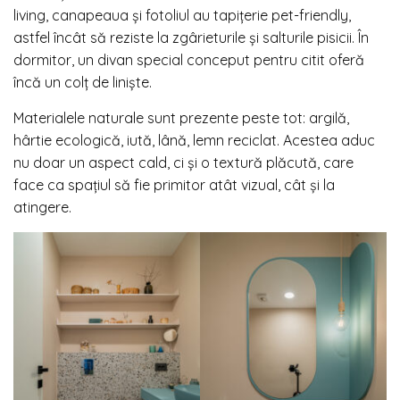
living, canapeaua și fotoliul au tapițerie pet-friendly,
astfel încât să reziste la zgârieturile și salturile pisicii. În
dormitor, un divan special conceput pentru citit oferă
încă un colț de liniște.
Materialele naturale sunt prezente peste tot: argilă,
hârtie ecologică, iută, lână, lemn reciclat. Acestea aduc
nu doar un aspect cald, ci și o textură plăcută, care
face ca spațiul să fie primitor atât vizual, cât și la
atingere.