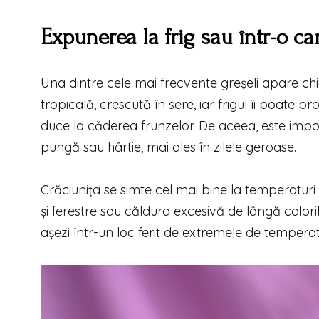
Expunerea la frig sau într-o c
Una dintre cele mai frecvente greșeli apare ch
tropicală, crescută în sere, iar frigul îi poate 
duce la căderea frunzelor. De aceea, este impo
pungă sau hârtie, mai ales în zilele geroase.
Crăciunița se simte cel mai bine la temperaturi c
și ferestre sau căldura excesivă de lângă calori
așezi într-un loc ferit de extremele de tempera