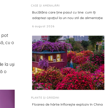
CASE ȘI AMENAJĂRI
Bucătăria care ține pasul cu tine: cum îți
adaptezi spațiul la un nou stil de alimentație
6 august 2026
e pot
ă, cu o
e la uși
să o
PLANTE ȘI GRĂDINI
Floarea de hârtie înflorește exploziv în China