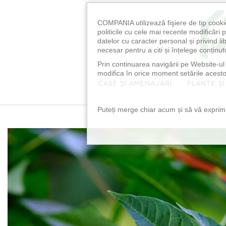
COMPANIA utilizează fişiere de tip cooki
politicile cu cele mai recente modificăr
datelor cu caracter personal și privind l
necesar pentru a citi și înțelege conținutu
Prin continuarea navigării pe Website-ul n
modifica în orice moment setările acestor
CASE ȘI AMENAJĂRI
PLANTE ȘI
Puteți merge chiar acum și să vă exprimaț