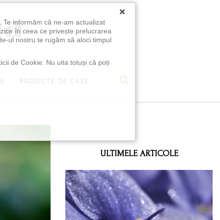
×
u. Te informăm că ne-am actualizat
izice în ceea ce privește prelucrarea
te-ul nostru te rugăm să aloci timpul
icii de Cookie. Nu uita totuși că poți
TE
PROIECTE DE CASE
e
ULTIMELE ARTICOLE