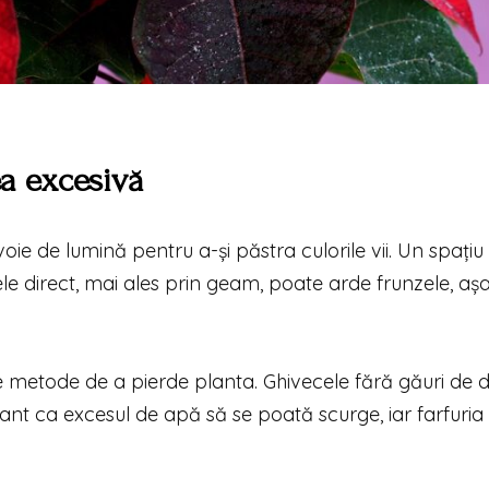
ea excesivă
voie de lumină pentru a-și păstra culorile vii. Un spațiu
ele direct, mai ales prin geam, poate arde frunzele, aș
 metode de a pierde planta. Ghivecele fără găuri de 
rtant ca excesul de apă să se poată scurge, iar farfuria