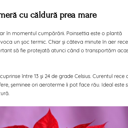
ameră cu căldură prea mare
iar în momentul cumpărării. Poinsettia este o plantă
provoca un șoc termic. Chiar și câteva minute în aer rec
rtant să fie protejată atunci când o transportăm acas
uprinse între 13 și 24 de grade Celsius. Curentul rece d
fere, șeminee ori aeroterme îi pot face rău. Ideal este 
tură.