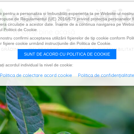
e pentru a personaliza și îmbunătăți experiența ta pe Website-ul nostr
i propuse de Regulamentul (UE) 2016/679 privind protecția persoanelor f
ibera circulație a acestor date. Înainte de a continua navigarea pe Websi
l Politicii de Cookie.
ostru confirmi acceptarea utilizării fişierelor de tip cookie conform Polit
 fişiere cookie urmând instrucțiunile din Politica de Cookie.
 GRĂDINI
IDEI PRACTICE
ECOLOGIE ȘI SUSTENABILITA
SUNT DE ACORD CU POLITICA DE COOKIE
i acordul individual la nivel de cookie:
Politica de colectare acord cookie
Politica de confidențialitat