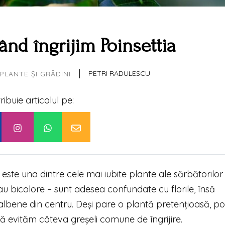
nd îngrijim Poinsettia
|
PETRI RADULESCU
PLANTE ȘI GRĂDINI
tribuie articolul pe:
este una dintre cele mai iubite plante ale sărbătorilor
sau bicolore – sunt adesea confundate cu florile, însă
galbene din centru. Deși pare o plantă pretențioasă, po
evităm câteva greșeli comune de îngrijire.