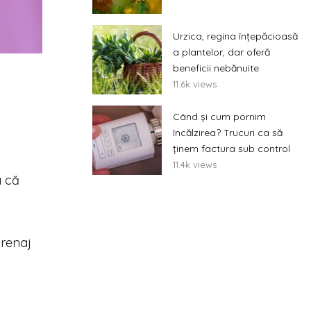
Urzica, regina înțepăcioasă
a plantelor, dar oferă
beneficii nebănuite
11.6k views
Când și cum pornim
încălzirea? Trucuri ca să
ținem factura sub control
11.4k views
a că
drenaj