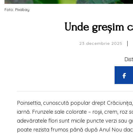
Foto: Pixabay
Unde greșim câ
|
23 decembrie 2025
Dis
Poinsettia, cunoscută popular drept Crăciunița, 
iarnă. Frunzele sale colorate – roșii, crem, roz 
adevăratele flori sunt micile puncte verzi sau 
poate rezista frumos până după Anul Nou dacă 