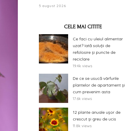
5 august 2026
CELE MAI CITITE
Ce faci cu uleiul alimentar
uzat? Iată soluții de
refolosire și puncte de
reciclare
19.4k views
De ce se usucă vârfurile
plantelor de apartament și
cum prevenim asta
17.6k views
12 plante anuale ușor de
crescut și greu de ucis
11.8k views