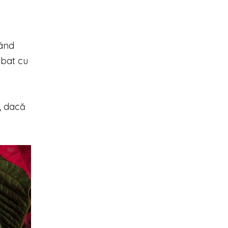
când
ibat cu
ă, dacă