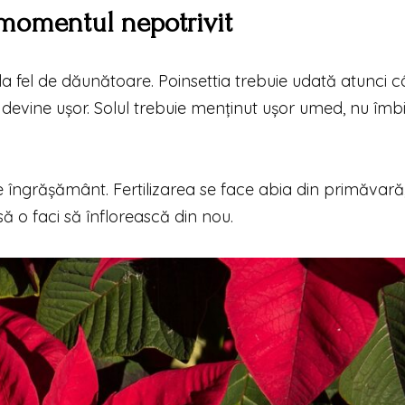
la momentul nepotrivit
la fel de dăunătoare. Poinsettia trebuie udată atunci 
 devine ușor. Solul trebuie menținut ușor umed, nu îmb
 de îngrășământ. Fertilizarea se face abia din primăvar
să o faci să înflorească din nou.