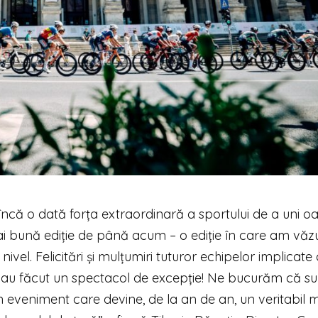
ncă o dată forța extraordinară a sportului de a uni o
 mai bună ediție de până acum – o ediție în care am văz
ivel. Felicitări și mulțumiri tuturor echipelor implicate 
are au făcut un spectacol de excepție! Ne bucurăm că 
n eveniment care devine, de la an de an, un veritabil 