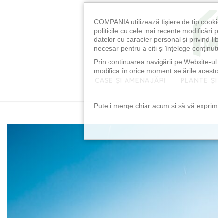
COMPANIA utilizează fişiere de tip cooki
politicile cu cele mai recente modificăr
datelor cu caracter personal și privind l
necesar pentru a citi și înțelege conținutu
Prin continuarea navigării pe Website-ul n
modifica în orice moment setările acestor
CASE ȘI AMENAJĂRI
PLANTE ȘI
Puteți merge chiar acum și să vă exprimaț