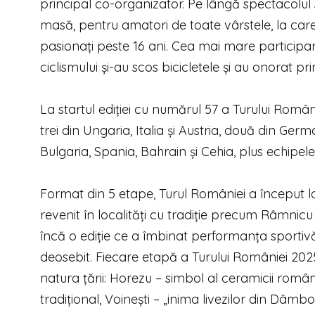
principal co-organizator. Pe lângă spectacolul s
masă, pentru amatori de toate vârstele, la car
pasionați peste 16 ani. Cea mai mare participare
ciclismului și-au scos bicicletele și au onorat p
La startul ediției cu numărul 57 a Turului Româ
trei din Ungaria, Italia și Austria, două din Germ
Bulgaria, Spania, Bahrain și Cehia, plus echipele 
Format din 5 etape, Turul României a început la 
revenit în localități cu tradiție precum Râmnicu
încă o ediție ce a îmbinat performanța sportivă
deosebit. Fiecare etapă a Turului României 202
natura țării: Horezu – simbol al ceramicii rom
tradițional, Voinești – „inima livezilor din Dâmb