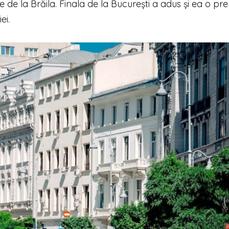
de la Brăila. Finala de la București a adus și ea o pr
ei.