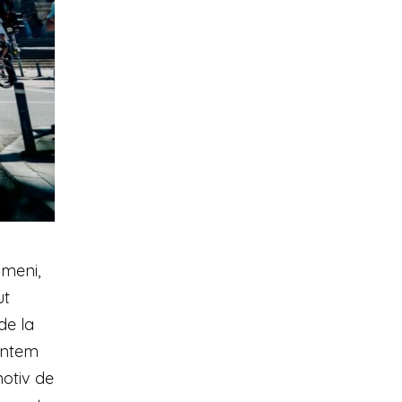
ameni,
ut
de la
suntem
motiv de