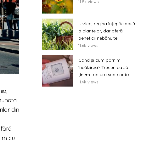
11.8k views
Urzica, regina înțepăcioasă
a plantelor, dar oferă
beneficii nebănuite
11.6k views
Când și cum pornim
încălzirea? Trucuri ca să
ținem factura sub control
11.4k views
ia,
inunata
ilor din
 fără
nim cu