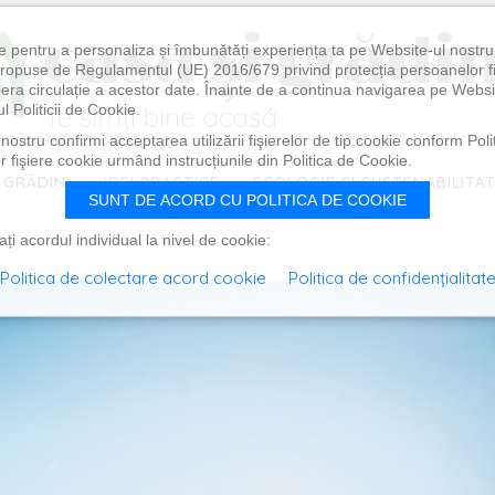
e pentru a personaliza și îmbunătăți experiența ta pe Website-ul nostr
i propuse de Regulamentul (UE) 2016/679 privind protecția persoanelor f
ibera circulație a acestor date. Înainte de a continua navigarea pe Websi
l Politicii de Cookie.
ostru confirmi acceptarea utilizării fişierelor de tip cookie conform Polit
 fişiere cookie urmând instrucțiunile din Politica de Cookie.
 GRĂDINI
IDEI PRACTICE
ECOLOGIE ȘI SUSTENABILITA
SUNT DE ACORD CU POLITICA DE COOKIE
i acordul individual la nivel de cookie:
Politica de colectare acord cookie
Politica de confidențialitat