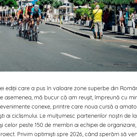
ei ediții care a pus în valoare zone superbe din Român
. De asemenea, mă bucur că am reușit, împreună cu m
 evenimente conexe, printre care noua cursă a amator
ti ai ciclismului. Le mulțumesc partenerilor noștri de la
și celor peste 150 de membri ai echipei de organizare,
roiect. Privim optimiști spre 2026, când sperăm să ve