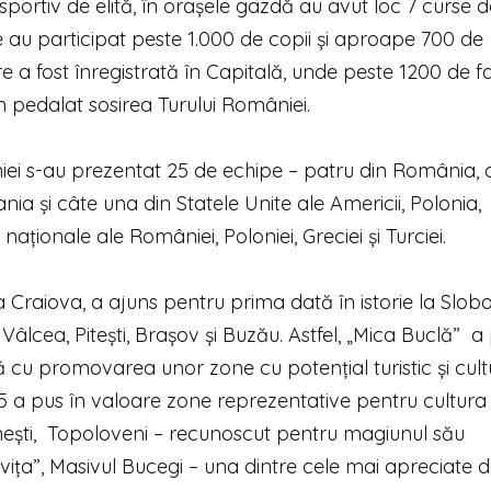
portiv de elită, în orașele gazdă au avut loc 7 curse d
e au participat peste 1.000 de copii și aproape 700 de
 a fost înregistrată în Capitală, unde peste 1200 de fa
rin pedalat sosirea Turului României.
niei s-au prezentat 25 de echipe – patru din România, 
ania și câte una din Statele Unite ale Americii, Polonia,
naționale ale României, Poloniei, Greciei și Turciei.
Craiova, a ajuns pentru prima dată în istorie la Sloboz
 Vâlcea, Pitești, Brașov și Buzău. Astfel, „Mica Buclă” 
 cu promovarea unor zone cu potențial turistic și cult
5 a pus în valoare zone reprezentative pentru cultura 
ânești, Topoloveni – recunoscut pentru magiunul său
ovița”, Masivul Bucegi – una dintre cele mai apreciate de