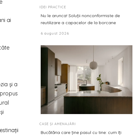
e
IDEI PRACTICE
Nu le arunca! Soluții nonconformiste de
ni ai
reutilizare a capacelor de la borcane
6 august 2026
câte
ia și a
a propus
ural
și
CASE ȘI AMENAJĂRI
stinații
Bucătăria care ține pasul cu tine: cum îți