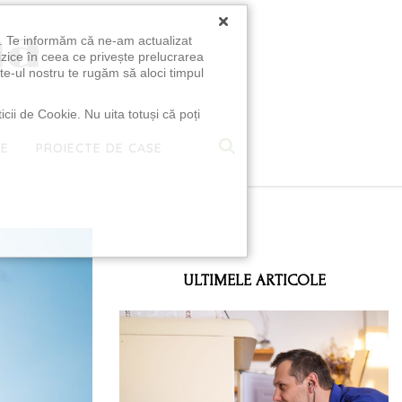
×
u. Te informăm că ne-am actualizat
izice în ceea ce privește prelucrarea
te-ul nostru te rugăm să aloci timpul
icii de Cookie. Nu uita totuși că poți
TE
PROIECTE DE CASE
e
ULTIMELE ARTICOLE