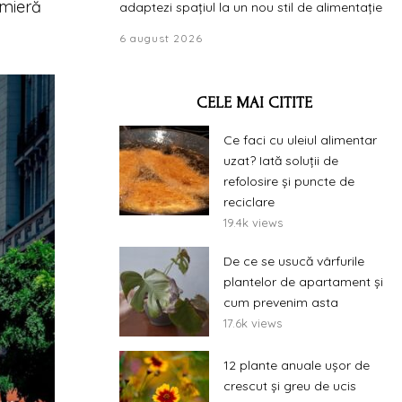
emieră
adaptezi spațiul la un nou stil de alimentație
6 august 2026
CELE MAI CITITE
Ce faci cu uleiul alimentar
uzat? Iată soluții de
refolosire și puncte de
reciclare
19.4k views
De ce se usucă vârfurile
plantelor de apartament și
cum prevenim asta
17.6k views
12 plante anuale ușor de
crescut și greu de ucis