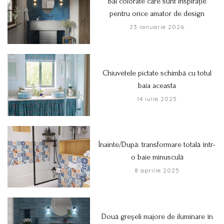
Băi colorate care sunt inspirație
pentru orice amator de design
23 ianuarie 2026
Chiuvetele pictate schimbă cu totul
baia aceasta
14 iulie 2025
Înainte/După: transformare totală într-
o baie minusculă
8 aprilie 2025
Două greșeli majore de iluminare în