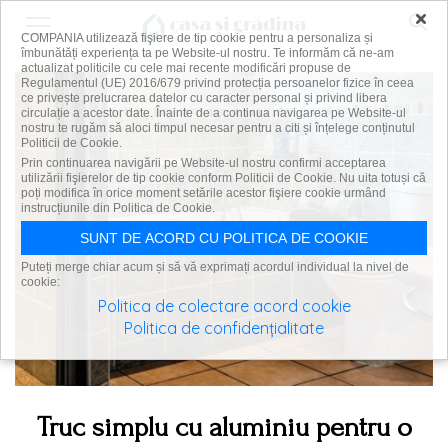
×
COMPANIA utilizează fişiere de tip cookie pentru a personaliza și
îmbunătăți experiența ta pe Website-ul nostru. Te informăm că ne-am
actualizat politicile cu cele mai recente modificări propuse de
Regulamentul (UE) 2016/679 privind protecția persoanelor fizice în ceea
ce privește prelucrarea datelor cu caracter personal și privind libera
circulație a acestor date. Înainte de a continua navigarea pe Website-ul
nostru te rugăm să aloci timpul necesar pentru a citi și înțelege conținutul
Politicii de Cookie.
Prin continuarea navigării pe Website-ul nostru confirmi acceptarea
utilizării fişierelor de tip cookie conform Politicii de Cookie. Nu uita totuși că
poți modifica în orice moment setările acestor fişiere cookie urmând
instrucțiunile din Politica de Cookie.
SUNT DE ACORD CU POLITICA DE COOKIE
Puteți merge chiar acum și să vă exprimați acordul individual la nivel de
cookie:
Politica de colectare acord cookie
Politica de confidențialitate
Truc simplu cu aluminiu pentru o