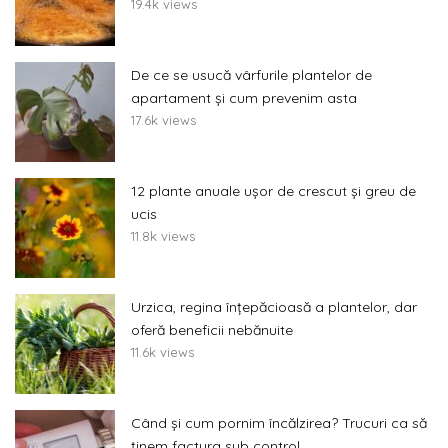
19.4k views
De ce se usucă vârfurile plantelor de
apartament și cum prevenim asta
17.6k views
12 plante anuale ușor de crescut și greu de
ucis
11.8k views
Urzica, regina înțepăcioasă a plantelor, dar
oferă beneficii nebănuite
11.6k views
Când și cum pornim încălzirea? Trucuri ca să
ținem factura sub control