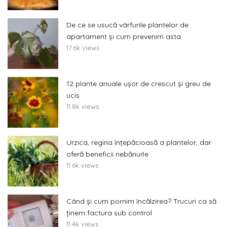
De ce se usucă vârfurile plantelor de
apartament și cum prevenim asta
17.6k views
12 plante anuale ușor de crescut și greu de
ucis
11.8k views
Urzica, regina înțepăcioasă a plantelor, dar
oferă beneficii nebănuite
11.6k views
Când și cum pornim încălzirea? Trucuri ca să
ținem factura sub control
11.4k views