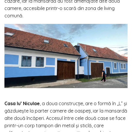
cazare, iar la mansardă au fost amenajate alte două
camere, accesibile printr-o scară din zona de living
comună.
Casa lu’ Niculae
, a doua construcție, are o formă în „L” și
găzduiește la parter camere de oaspeți, iar la mansardă
alte două încăperi. Accesul între cele două case se face
printr-un corp tampon din metal și sticlă, care