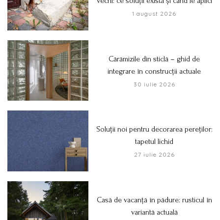
vechi: ce soluții există și când le aplici
1 august 2026
Cărămizile din sticlă – ghid de
integrare în construcții actuale
30 iulie 2026
Soluții noi pentru decorarea pereților:
tapetul lichid
27 iulie 2026
Casă de vacanță în pădure: rusticul în
variantă actuală