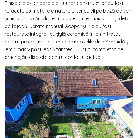
Finisajele exterioare ale tuturor construcțiilor au fost
refăcute cu materiale naturale, tencuieli pe bază de var
și nisip, tâmplării din lemn cu geam termoizolant și detalii
de fațadă lucrate manual. Acoperișurile au fost
restaurate integral, cu țiglă ceramică și lemn tratat
pentru protecție. La interior, pardoselile din cărămidă și
lemn masiv păstrează farmecul rustic, completat de
amenajări discrete pentru confortul actual.