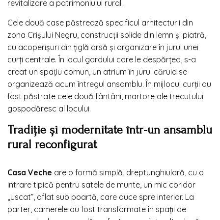
revitalizare a patrimoniului rural.
Cele două case păstrează specificul arhitecturii din
zona Crișului Negru, construcții solide din lemn și piatră,
cu acoperișuri din țiglă arsă și organizare în jurul unei
curți centrale. În locul gardului care le despărțea, s-a
creat un spațiu comun, un atrium în jurul căruia se
organizează acum întregul ansamblu. În mijlocul curții au
fost păstrate cele două fântâni, martore ale trecutului
gospodăresc al locului.
Tradiție și modernitate într-un ansamblu
rural reconfigurat
Casa Veche
are o formă simplă, dreptunghiulară, cu o
intrare tipică pentru satele de munte, un mic coridor
„uscat”, aflat sub poartă, care duce spre interior. La
parter, camerele au fost transformate în spații de