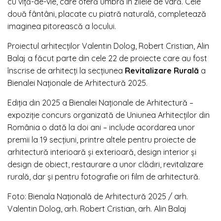
cu viță-de-vie, care oferă umbră în zilele de vară. Cele
două fântâni, placate cu piatră naturală, completează
imaginea pitorească a locului.
Proiectul arhitecților Valentin Dolog, Robert Cristian, Alin
Balaj a făcut parte din cele 22 de proiecte care au fost
înscrise de arhitecți la secțiunea
Revitalizare Rurală
a
Bienalei Naționale de Arhitectură 2025.
Ediția din 2025 a Bienalei Naționale de Arhitectură –
expoziție concurs organizată de Uniunea Arhitecților din
România o dată la doi ani – include acordarea unor
premii la 19 secțiuni, printre altele pentru proiecte de
arhitectură interioară și exterioară, design interior și
design de obiect, restaurare a unor clădiri, revitalizare
rurală, dar și pentru fotografie ori film de arhitectură.
Foto: Bienala Națională de Arhitectură 2025 / arh.
Valentin Dolog, arh. Robert Cristian, arh. Alin Balaj