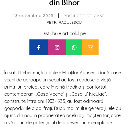
din Bihor
|
|
18 octombrie 2025
PROIECTE DE CASE
PETRI RADULESCU
Distribuie articolul pe:
În satul Leheceni, la poalele Munților Apuseni, două case
vechi de aproape un secol au fost readuse la viață
printr-un proiect care îmbină tradiția și confortul
contemporan. „Casa Veche” și „Casa lu’ Niculae”,
construite între anii 1933-1935, au fost odinioară
gospodăriile a doi frați. După mai multe generații, ele au
ajuns din nou în proprietatea aceluiași moștenitor, care
a văzut în ele potențialul de a deveni un exemplu de