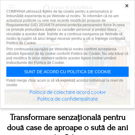
×
COMPANIA utilizează fişiere de tip cookie pentru a personaliza și
îmbunătăți experiența ta pe Website-ul nostru. Te informăm că ne-am
actualizat politicile cu cele mai recente modificări propuse de
Regulamentul (UE) 2016/679 privind protecția persoanelor fizice în ceea
ce privește prelucrarea datelor cu caracter personal și privind libera
circulație a acestor date. Înainte de a continua navigarea pe Website-ul
nostru te rugăm să aloci timpul necesar pentru a citi și înțelege conținutul
Politicii de Cookie.
Prin continuarea navigării pe Website-ul nostru confirmi acceptarea
utilizării fişierelor de tip cookie conform Politicii de Cookie. Nu uita totuși că
poți modifica în orice moment setările acestor fişiere cookie urmând
instrucțiunile din Politica de Cookie.
SUNT DE ACORD CU POLITICA DE COOKIE
Puteți merge chiar acum și să vă exprimați acordul individual la nivel de
cookie:
Politica de colectare acord cookie
Politica de confidențialitate
Transformare senzațională pentru
două case de aproape o sută de ani