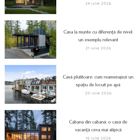
24 iulie 2026
Casa la munte cu diferență de nivel:
un exemplu relevant
21 iulie 2026
Casă plutitoare: cum reamenajezi un
spațiu de locuit pe apă
20 iulie 2026
Cabana din cabană: o casă de
vacanță ceva mai atipică
16 iulie 2026