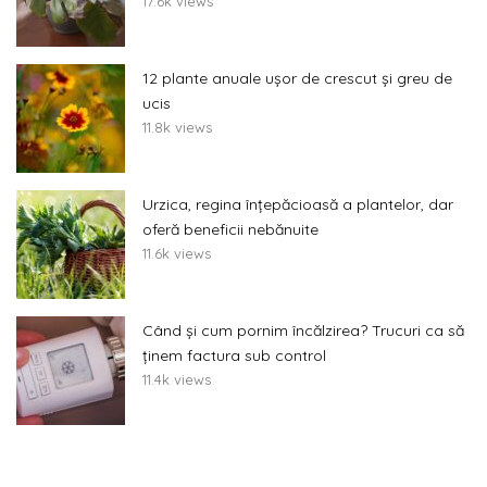
17.6k views
12 plante anuale ușor de crescut și greu de
ucis
11.8k views
Urzica, regina înțepăcioasă a plantelor, dar
oferă beneficii nebănuite
11.6k views
Când și cum pornim încălzirea? Trucuri ca să
ținem factura sub control
11.4k views