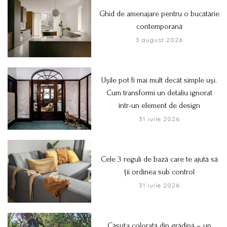
Ghid de amenajare pentru o bucătărie
contemporană
3 august 2026
Ușile pot fi mai mult decât simple uși.
Cum transformi un detaliu ignorat
într-un element de design
31 iulie 2026
Cele 3 reguli de bază care te ajută să
ții ordinea sub control
31 iulie 2026
Căsuța colorată din grădină – un