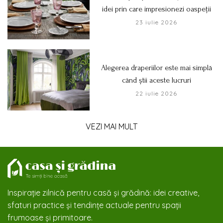
idei prin care impresionezi oaspeții
23 iulie 2026
Alegerea draperiilor este mai simplă
când știi aceste lucruri
22 iulie 2026
VEZI MAI MULT
Inspirație zilnică pentru casă și grădină: idei creative,
sfaturi practice și tendințe actuale pentru spații
frumoase și primitoare.