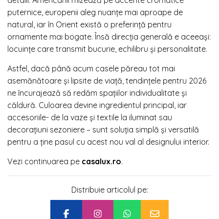
detalii. Americanii mizează pe accente cromatice
puternice, europenii aleg nuanțe mai aproape de
natural, iar în Orient există o preferință pentru
ornamente mai bogate. Însă direcția generală e aceeași:
locuințe care transmit bucurie, echilibru și personalitate.
Astfel, dacă până acum casele păreau tot mai
asemănătoare și lipsite de viață, tendințele pentru 2026
ne încurajează să redăm spațiilor individualitate și
căldură. Culoarea devine ingredientul principal, iar
accesoriile- de la vaze și textile la iluminat sau
decorațiuni sezoniere – sunt soluția simplă și versatilă
pentru a ține pasul cu acest nou val al designului interior.
Vezi continuarea pe
casalux.ro
.
Distribuie articolul pe: