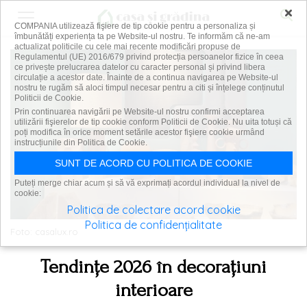
×
COMPANIA utilizează fişiere de tip cookie pentru a personaliza și
îmbunătăți experiența ta pe Website-ul nostru. Te informăm că ne-am
actualizat politicile cu cele mai recente modificări propuse de
Regulamentul (UE) 2016/679 privind protecția persoanelor fizice în ceea
ce privește prelucrarea datelor cu caracter personal și privind libera
circulație a acestor date. Înainte de a continua navigarea pe Website-ul
nostru te rugăm să aloci timpul necesar pentru a citi și înțelege conținutul
Politicii de Cookie.
Prin continuarea navigării pe Website-ul nostru confirmi acceptarea
utilizării fişierelor de tip cookie conform Politicii de Cookie. Nu uita totuși că
poți modifica în orice moment setările acestor fişiere cookie urmând
instrucțiunile din Politica de Cookie.
SUNT DE ACORD CU POLITICA DE COOKIE
Puteți merge chiar acum și să vă exprimați acordul individual la nivel de
cookie:
Politica de colectare acord cookie
Politica de confidențialitate
Foto: casalux.ro
Tendințe 2026 în decorațiuni
interioare