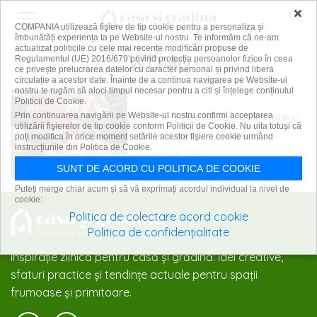
×
COMPANIA utilizează fişiere de tip cookie pentru a personaliza și
îmbunătăți experiența ta pe Website-ul nostru. Te informăm că ne-am
actualizat politicile cu cele mai recente modificări propuse de
WD-40
Regulamentul (UE) 2016/679 privind protecția persoanelor fizice în ceea
ce privește prelucrarea datelor cu caracter personal și privind libera
circulație a acestor date. Înainte de a continua navigarea pe Website-ul
nostru te rugăm să aloci timpul necesar pentru a citi și înțelege conținutul
Politicii de Cookie.
WD-40: peste 20 de utilizări casnice
Prin continuarea navigării pe Website-ul nostru confirmi acceptarea
utilizării fişierelor de tip cookie conform Politicii de Cookie. Nu uita totuși că
pe care nu știai că le are
poți modifica în orice moment setările acestor fişiere cookie urmând
instrucțiunile din Politica de Cookie.
31 martie 2025
SUNT DE ACORD CU POLITICA DE COOKIE
Puteți merge chiar acum și să vă exprimați acordul individual la nivel de
cookie:
Politica de colectare acord cookie
Politica de confidențialitate
Inspirație zilnică pentru casă și grădină: idei creative,
sfaturi practice și tendințe actuale pentru spații
frumoase și primitoare.