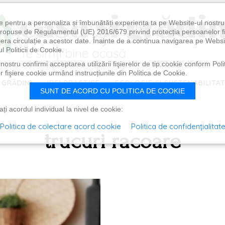
e pentru a personaliza și îmbunătăți experiența ta pe Website-ul nostr
i propuse de Regulamentul (UE) 2016/679 privind protecția persoanelor f
ibera circulație a acestor date. Înainte de a continua navigarea pe Websi
l Politicii de Cookie.
ostru confirmi acceptarea utilizării fişierelor de tip cookie conform Polit
 fişiere cookie urmând instrucțiunile din Politica de Cookie.
 GRĂDINI
IDEI PRACTICE
ECOLOGIE ȘI SUSTENABILITA
SUNT DE ACORD CU POLITICA DE COOKIE
i acordul individual la nivel de cookie:
Politica de colectare acord cookie
Politica de confidențialitat
trucuri racoare