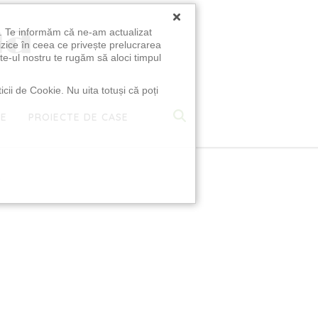
×
u. Te informăm că ne-am actualizat
izice în ceea ce privește prelucrarea
te-ul nostru te rugăm să aloci timpul
icii de Cookie. Nu uita totuși că poți
TE
PROIECTE DE CASE
e