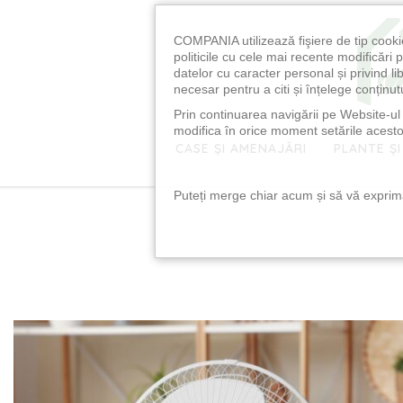
COMPANIA utilizează fişiere de tip cooki
politicile cu cele mai recente modificăr
datelor cu caracter personal și privind l
necesar pentru a citi și înțelege conținutu
Prin continuarea navigării pe Website-ul n
modifica în orice moment setările acestor
CASE ȘI AMENAJĂRI
PLANTE ȘI
Puteți merge chiar acum și să vă exprimaț