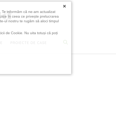
×
u. Te informăm că ne-am actualizat
izice în ceea ce privește prelucrarea
te-ul nostru te rugăm să aloci timpul
icii de Cookie. Nu uita totuși că poți
TE
PROIECTE DE CASE
e