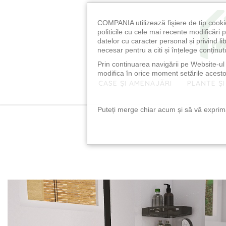
COMPANIA utilizează fişiere de tip cooki
politicile cu cele mai recente modificăr
datelor cu caracter personal și privind l
necesar pentru a citi și înțelege conținutu
Prin continuarea navigării pe Website-ul n
modifica în orice moment setările acestor
CASE ȘI AMENAJĂRI
PLANTE ȘI
Puteți merge chiar acum și să vă exprimaț