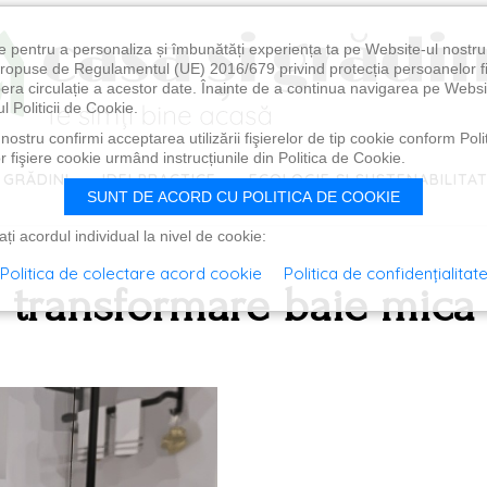
e pentru a personaliza și îmbunătăți experiența ta pe Website-ul nostr
i propuse de Regulamentul (UE) 2016/679 privind protecția persoanelor f
ibera circulație a acestor date. Înainte de a continua navigarea pe Websi
l Politicii de Cookie.
ostru confirmi acceptarea utilizării fişierelor de tip cookie conform Polit
 fişiere cookie urmând instrucțiunile din Politica de Cookie.
 GRĂDINI
IDEI PRACTICE
ECOLOGIE ȘI SUSTENABILITA
SUNT DE ACORD CU POLITICA DE COOKIE
i acordul individual la nivel de cookie:
Politica de colectare acord cookie
Politica de confidențialitat
transformare baie mica