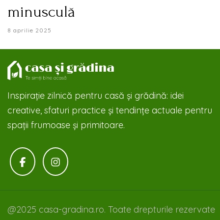
minusculă
8 aprilie 2025
Inspirație zilnică pentru casă și grădină: idei
creative, sfaturi practice și tendințe actuale pentru
spații frumoase și primitoare.
@2025 casa-gradina.ro. Toate drepturile rezervate