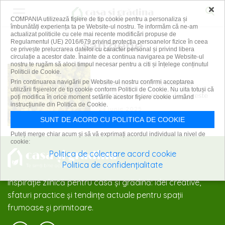
×
COMPANIA utilizează fişiere de tip cookie pentru a personaliza și
îmbunătăți experiența ta pe Website-ul nostru. Te informăm că ne-am
actualizat politicile cu cele mai recente modificări propuse de
sanziene
Regulamentul (UE) 2016/679 privind protecția persoanelor fizice în ceea
ce privește prelucrarea datelor cu caracter personal și privind libera
circulație a acestor date. Înainte de a continua navigarea pe Website-ul
nostru te rugăm să aloci timpul necesar pentru a citi și înțelege conținutul
Politicii de Cookie.
Sânzienele – flori cu nume de
Prin continuarea navigării pe Website-ul nostru confirmi acceptarea
utilizării fişierelor de tip cookie conform Politicii de Cookie. Nu uita totuși că
sărbătoare și cu istorie de poveste
poți modifica în orice moment setările acestor fişiere cookie urmând
instrucțiunile din Politica de Cookie.
24 iunie 2025
SUNT DE ACORD CU POLITICA DE COOKIE
Puteți merge chiar acum și să vă exprimați acordul individual la nivel de
cookie:
Politica de colectare acord cookie
Politica de confidențialitate
Inspirație zilnică pentru casă și grădină: idei creative,
sfaturi practice și tendințe actuale pentru spații
frumoase și primitoare.