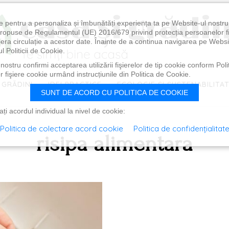
e pentru a personaliza și îmbunătăți experiența ta pe Website-ul nostr
i propuse de Regulamentul (UE) 2016/679 privind protecția persoanelor f
ibera circulație a acestor date. Înainte de a continua navigarea pe Websi
l Politicii de Cookie.
ostru confirmi acceptarea utilizării fişierelor de tip cookie conform Polit
 fişiere cookie urmând instrucțiunile din Politica de Cookie.
 GRĂDINI
IDEI PRACTICE
ECOLOGIE ȘI SUSTENABILITA
SUNT DE ACORD CU POLITICA DE COOKIE
i acordul individual la nivel de cookie:
Politica de colectare acord cookie
Politica de confidențialitat
risipa alimentara