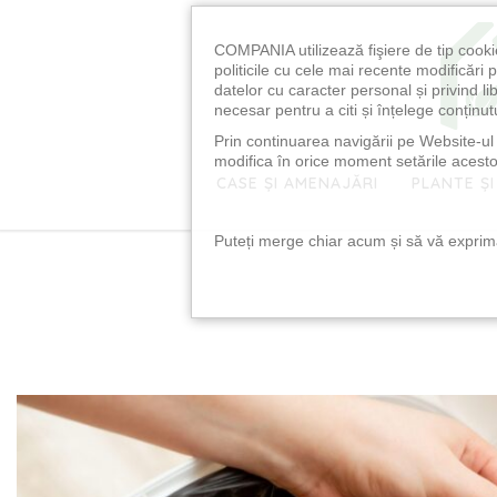
COMPANIA utilizează fişiere de tip cooki
politicile cu cele mai recente modificăr
datelor cu caracter personal și privind l
necesar pentru a citi și înțelege conținutu
Prin continuarea navigării pe Website-ul n
modifica în orice moment setările acestor
CASE ȘI AMENAJĂRI
PLANTE ȘI
Puteți merge chiar acum și să vă exprimaț