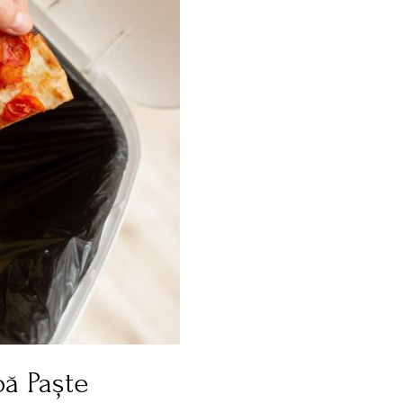
pă Paște