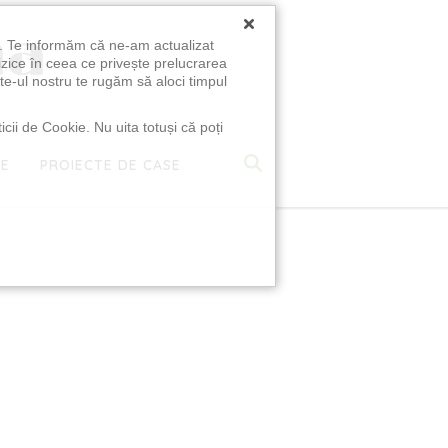
×
u. Te informăm că ne-am actualizat
izice în ceea ce privește prelucrarea
te-ul nostru te rugăm să aloci timpul
icii de Cookie. Nu uita totuși că poți
TE
PROIECTE DE CASE
e