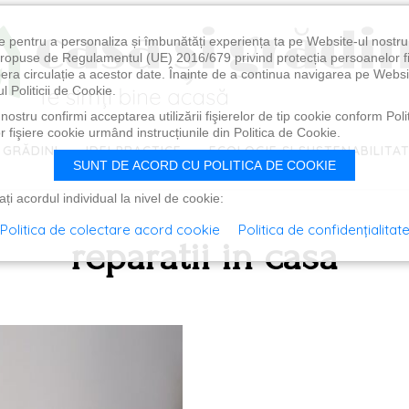
e pentru a personaliza și îmbunătăți experiența ta pe Website-ul nostr
i propuse de Regulamentul (UE) 2016/679 privind protecția persoanelor f
ibera circulație a acestor date. Înainte de a continua navigarea pe Websi
l Politicii de Cookie.
ostru confirmi acceptarea utilizării fişierelor de tip cookie conform Polit
 fişiere cookie urmând instrucțiunile din Politica de Cookie.
 GRĂDINI
IDEI PRACTICE
ECOLOGIE ȘI SUSTENABILITA
SUNT DE ACORD CU POLITICA DE COOKIE
i acordul individual la nivel de cookie:
Politica de colectare acord cookie
Politica de confidențialitat
reparatii in casa