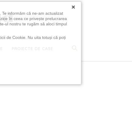
×
u. Te informăm că ne-am actualizat
izice în ceea ce privește prelucrarea
te-ul nostru te rugăm să aloci timpul
icii de Cookie. Nu uita totuși că poți
TE
PROIECTE DE CASE
e