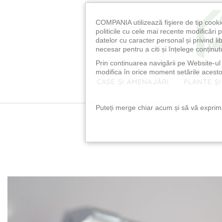
COMPANIA utilizează fişiere de tip cooki
politicile cu cele mai recente modificăr
datelor cu caracter personal și privind l
necesar pentru a citi și înțelege conținutu
Prin continuarea navigării pe Website-ul n
modifica în orice moment setările acestor
CASE ȘI AMENAJĂRI
PLANTE ȘI
Puteți merge chiar acum și să vă exprimaț