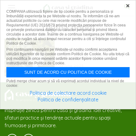
×
COMPANIA utilizează fişiere de tip cookie pentru a personaliza și
îmbunătăți experiența ta pe Website-ul nostru. Te informăm că ne-am
actualizat politicile cu cele mai recente modificări propuse de
regina noptii
Regulamentul (UE) 2016/679 privind protecția persoanelor fizice în ceea
ce privește prelucrarea datelor cu caracter personal și privind libera
circulație a acestor date. Înainte de a continua navigarea pe Website-ul
nostru te rugăm să aloci timpul necesar pentru a citi și înțelege conținutul
Politicii de Cookie.
Regina nopții – ruda frumos
Prin continuarea navigării pe Website-ul nostru confirmi acceptarea
utilizării fişierelor de tip cookie conform Politicii de Cookie. Nu uita totuși că
parfumată a tutunului
poți modifica în orice moment setările acestor fişiere cookie urmând
instrucțiunile din Politica de Cookie.
14 iulie 2025
SUNT DE ACORD CU POLITICA DE COOKIE
Puteți merge chiar acum și să vă exprimați acordul individual la nivel de
cookie:
Politica de colectare acord cookie
Politica de confidențialitate
Inspirație zilnică pentru casă și grădină: idei creative,
sfaturi practice și tendințe actuale pentru spații
frumoase și primitoare.