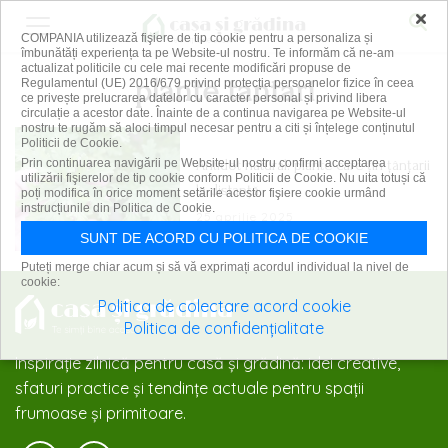
×
COMPANIA utilizează fişiere de tip cookie pentru a personaliza și
îmbunătăți experiența ta pe Website-ul nostru. Te informăm că ne-am
actualizat politicile cu cele mai recente modificări propuse de
plante tantari
Regulamentul (UE) 2016/679 privind protecția persoanelor fizice în ceea
ce privește prelucrarea datelor cu caracter personal și privind libera
circulație a acestor date. Înainte de a continua navigarea pe Website-ul
nostru te rugăm să aloci timpul necesar pentru a citi și înțelege conținutul
Politicii de Cookie.
Antidot natural: plante care țin țânțarii
Prin continuarea navigării pe Website-ul nostru confirmi acceptarea
utilizării fişierelor de tip cookie conform Politicii de Cookie. Nu uita totuși că
la distanță
poți modifica în orice moment setările acestor fişiere cookie urmând
instrucțiunile din Politica de Cookie.
25 aprilie 2025
SUNT DE ACORD CU POLITICA DE COOKIE
Puteți merge chiar acum și să vă exprimați acordul individual la nivel de
cookie:
Politica de colectare acord cookie
Politica de confidențialitate
Inspirație zilnică pentru casă și grădină: idei creative,
sfaturi practice și tendințe actuale pentru spații
frumoase și primitoare.