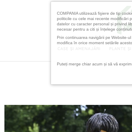
COMPANIA utilizează fişiere de tip cooki
politicile cu cele mai recente modificăr
datelor cu caracter personal și privind l
necesar pentru a citi și înțelege conținutu
Prin continuarea navigării pe Website-ul n
modifica în orice moment setările acestor
CASE ȘI AMENAJĂRI
PLANTE ȘI
Puteți merge chiar acum și să vă exprimaț