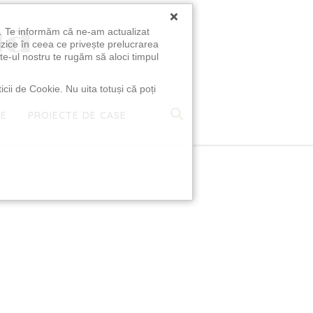
×
u. Te informăm că ne-am actualizat
izice în ceea ce privește prelucrarea
te-ul nostru te rugăm să aloci timpul
icii de Cookie. Nu uita totuși că poți
TE
PROIECTE DE CASE
e