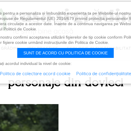
e pentru a personaliza și îmbunătăți experiența ta pe Website-ul nostr
i propuse de Regulamentul (UE) 2016/679 privind protecția persoanelor f
ibera circulație a acestor date. Înainte de a continua navigarea pe Websi
l Politicii de Cookie.
ostru confirmi acceptarea utilizării fişierelor de tip cookie conform Polit
 fişiere cookie urmând instrucțiunile din Politica de Cookie.
 GRĂDINI
IDEI PRACTICE
ECOLOGIE ȘI SUSTENABILITA
SUNT DE ACORD CU POLITICA DE COOKIE
i acordul individual la nivel de cookie:
Politica de colectare acord cookie
Politica de confidențialitat
personaje din dovleci