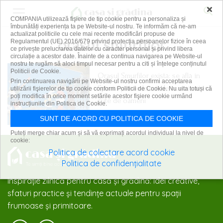
×
COMPANIA utilizează fişiere de tip cookie pentru a personaliza și
îmbunătăți experiența ta pe Website-ul nostru. Te informăm că ne-am
actualizat politicile cu cele mai recente modificări propuse de
orasul smurfilor
Regulamentul (UE) 2016/679 privind protecția persoanelor fizice în ceea
ce privește prelucrarea datelor cu caracter personal și privind libera
circulație a acestor date. Înainte de a continua navigarea pe Website-ul
nostru te rugăm să aloci timpul necesar pentru a citi și înțelege conținutul
Politicii de Cookie.
Orașul Smurfilor există: se află în
Prin continuarea navigării pe Website-ul nostru confirmi acceptarea
Spania și este locuit de numai câteva
utilizării fişierelor de tip cookie conform Politicii de Cookie. Nu uita totuși că
poți modifica în orice moment setările acestor fişiere cookie urmând
sute de oameni
instrucțiunile din Politica de Cookie.
8 mai 2025
SUNT DE ACORD CU POLITICA DE COOKIE
Puteți merge chiar acum și să vă exprimați acordul individual la nivel de
cookie:
Politica de colectare acord cookie
Politica de confidențialitate
Inspirație zilnică pentru casă și grădină: idei creative,
sfaturi practice și tendințe actuale pentru spații
frumoase și primitoare.