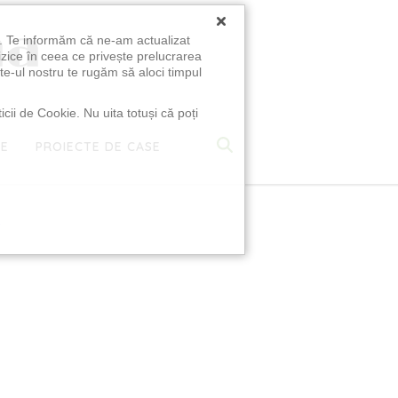
×
u. Te informăm că ne-am actualizat
izice în ceea ce privește prelucrarea
te-ul nostru te rugăm să aloci timpul
icii de Cookie. Nu uita totuși că poți
TE
PROIECTE DE CASE
e