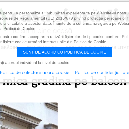
e pentru a personaliza și îmbunătăți experiența ta pe Website-ul nostr
i propuse de Regulamentul (UE) 2016/679 privind protecția persoanelor f
ibera circulație a acestor date. Înainte de a continua navigarea pe Websi
l Politicii de Cookie.
ostru confirmi acceptarea utilizării fişierelor de tip cookie conform Polit
 fişiere cookie urmând instrucțiunile din Politica de Cookie.
 GRĂDINI
IDEI PRACTICE
ECOLOGIE ȘI SUSTENABILITA
SUNT DE ACORD CU POLITICA DE COOKIE
i acordul individual la nivel de cookie:
Politica de colectare acord cookie
Politica de confidențialitat
mica gradina pe balcon