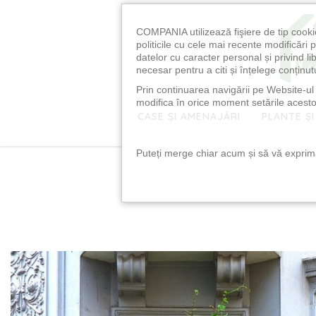
COMPANIA utilizează fişiere de tip cooki
politicile cu cele mai recente modificăr
datelor cu caracter personal și privind l
necesar pentru a citi și înțelege conținutu
Prin continuarea navigării pe Website-ul n
modifica în orice moment setările acestor
CASE ȘI AMENAJĂRI
PLANTE ȘI
Puteți merge chiar acum și să vă exprimaț