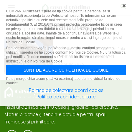
×
COMPANIA utilizează fişiere de tip cookie pentru a personaliza și
îmbunătăți experiența ta pe Website-ul nostru. Te informăm că ne-am
actualizat politicile cu cele mai recente modificări propuse de
Maramureș
Regulamentul (UE) 2016/679 privind protecția persoanelor fizice în ceea
ce privește prelucrarea datelor cu caracter personal și privind libera
circulație a acestor date. Înainte de a continua navigarea pe Website-ul
nostru te rugăm să aloci timpul necesar pentru a citi și înțelege conținutul
Politicii de Cookie.
3 destinații de inspirație din România
Prin continuarea navigării pe Website-ul nostru confirmi acceptarea
utilizării fişierelor de tip cookie conform Politicii de Cookie. Nu uita totuși că
pentru pasionații de amenajări
poți modifica în orice moment setările acestor fişiere cookie urmând
instrucțiunile din Politica de Cookie.
5 aprilie 2025
SUNT DE ACORD CU POLITICA DE COOKIE
Puteți merge chiar acum și să vă exprimați acordul individual la nivel de
cookie:
Politica de colectare acord cookie
Politica de confidențialitate
Inspirație zilnică pentru casă și grădină: idei creative,
sfaturi practice și tendințe actuale pentru spații
frumoase și primitoare.