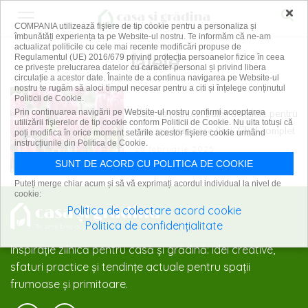
×
COMPANIA utilizează fişiere de tip cookie pentru a personaliza și
îmbunătăți experiența ta pe Website-ul nostru. Te informăm că ne-am
actualizat politicile cu cele mai recente modificări propuse de
lalele
Regulamentul (UE) 2016/679 privind protecția persoanelor fizice în ceea
ce privește prelucrarea datelor cu caracter personal și privind libera
circulație a acestor date. Înainte de a continua navigarea pe Website-ul
nostru te rugăm să aloci timpul necesar pentru a citi și înțelege conținutul
Politicii de Cookie.
Cum să plantezi bulbii de lalele pentru
Prin continuarea navigării pe Website-ul nostru confirmi acceptarea
utilizării fişierelor de tip cookie conform Politicii de Cookie. Nu uita totuși că
cele mai frumoase flori. Ghid complet
poți modifica în orice moment setările acestor fişiere cookie urmând
instrucțiunile din Politica de Cookie.
28 februarie 2025
SUNT DE ACORD CU POLITICA DE COOKIE
Puteți merge chiar acum și să vă exprimați acordul individual la nivel de
cookie:
Politica de colectare acord cookie
Politica de confidențialitate
Inspirație zilnică pentru casă și grădină: idei creative,
sfaturi practice și tendințe actuale pentru spații
frumoase și primitoare.