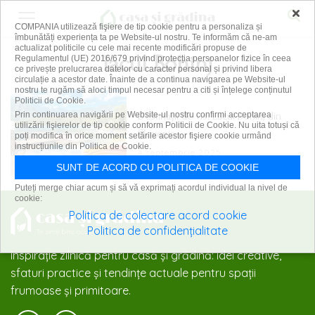
×
COMPANIA utilizează fişiere de tip cookie pentru a personaliza și
îmbunătăți experiența ta pe Website-ul nostru. Te informăm că ne-am
actualizat politicile cu cele mai recente modificări propuse de
lacul Bohinj
Regulamentul (UE) 2016/679 privind protecția persoanelor fizice în ceea
ce privește prelucrarea datelor cu caracter personal și privind libera
circulație a acestor date. Înainte de a continua navigarea pe Website-ul
nostru te rugăm să aloci timpul necesar pentru a citi și înțelege conținutul
Politicii de Cookie.
Destinații de vis: Lacul Bohinj din
Prin continuarea navigării pe Website-ul nostru confirmi acceptarea
utilizării fişierelor de tip cookie conform Politicii de Cookie. Nu uita totuși că
Slovenia
poți modifica în orice moment setările acestor fişiere cookie urmând
instrucțiunile din Politica de Cookie.
4 septembrie 2025
SUNT DE ACORD CU POLITICA DE COOKIE
Puteți merge chiar acum și să vă exprimați acordul individual la nivel de
cookie:
Politica de colectare acord cookie
Politica de confidențialitate
Inspirație zilnică pentru casă și grădină: idei creative,
sfaturi practice și tendințe actuale pentru spații
frumoase și primitoare.