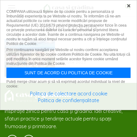
×
COMPANIA utilizează fişiere de tip cookie pentru a personaliza și
îmbunătăți experiența ta pe Website-ul nostru. Te informăm că ne-am
actualizat politicile cu cele mai recente modificări propuse de
insula Procida
Regulamentul (UE) 2016/679 privind protecția persoanelor fizice în ceea
ce privește prelucrarea datelor cu caracter personal și privind libera
circulație a acestor date. Înainte de a continua navigarea pe Website-ul
nostru te rugăm să aloci timpul necesar pentru a citi și înțelege conținutul
Politicii de Cookie.
Prin continuarea navigării pe Website-ul nostru confirmi acceptarea
Vacanță În Italia: insula Procida
utilizării fişierelor de tip cookie conform Politicii de Cookie. Nu uita totuși că
poți modifica în orice moment setările acestor fişiere cookie urmând
29 iulie 2025
instrucțiunile din Politica de Cookie.
SUNT DE ACORD CU POLITICA DE COOKIE
Puteți merge chiar acum și să vă exprimați acordul individual la nivel de
cookie:
Politica de colectare acord cookie
Politica de confidențialitate
Inspirație zilnică pentru casă și grădină: idei creative,
sfaturi practice și tendințe actuale pentru spații
frumoase și primitoare.