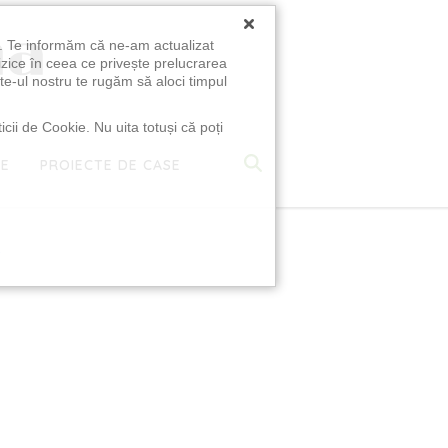
×
u. Te informăm că ne-am actualizat
izice în ceea ce privește prelucrarea
te-ul nostru te rugăm să aloci timpul
icii de Cookie. Nu uita totuși că poți
TE
PROIECTE DE CASE
e