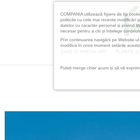
COMPANIA utilizează fişiere de tip cooki
politicile cu cele mai recente modificăr
datelor cu caracter personal și privind l
necesar pentru a citi și înțelege conținutu
Prin continuarea navigării pe Website-ul n
modifica în orice moment setările acestor
CASE ȘI AMENAJĂRI
PLANTE ȘI
Puteți merge chiar acum și să vă exprimaț