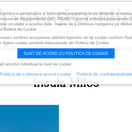
e pentru a personaliza și îmbunătăți experiența ta pe Website-ul nostr
i propuse de Regulamentul (UE) 2016/679 privind protecția persoanelor f
ibera circulație a acestor date. Înainte de a continua navigarea pe Websi
l Politicii de Cookie.
ostru confirmi acceptarea utilizării fişierelor de tip cookie conform Polit
 fişiere cookie urmând instrucțiunile din Politica de Cookie.
 GRĂDINI
IDEI PRACTICE
ECOLOGIE ȘI SUSTENABILITA
SUNT DE ACORD CU POLITICA DE COOKIE
i acordul individual la nivel de cookie:
Politica de colectare acord cookie
Politica de confidențialitat
insula Milos