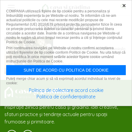
×
COMPANIA utilizează fişiere de tip cookie pentru a personaliza și
îmbunătăți experiența ta pe Website-ul nostru. Te informăm că ne-am
actualizat politicile cu cele mai recente modificări propuse de
instalatie brad
Regulamentul (UE) 2016/679 privind protecția persoanelor fizice în ceea
ce privește prelucrarea datelor cu caracter personal și privind libera
circulație a acestor date. Înainte de a continua navigarea pe Website-ul
nostru te rugăm să aloci timpul necesar pentru a citi și înțelege conținutul
Politicii de Cookie.
Cum instalezi cel mai eficient luminile
Prin continuarea navigării pe Website-ul nostru confirmi acceptarea
utilizării fişierelor de tip cookie conform Politicii de Cookie. Nu uita totuși că
în bradul de Crăciun
poți modifica în orice moment setările acestor fişiere cookie urmând
instrucțiunile din Politica de Cookie.
11 decembrie 2025
SUNT DE ACORD CU POLITICA DE COOKIE
Puteți merge chiar acum și să vă exprimați acordul individual la nivel de
cookie:
Politica de colectare acord cookie
Politica de confidențialitate
Inspirație zilnică pentru casă și grădină: idei creative,
sfaturi practice și tendințe actuale pentru spații
frumoase și primitoare.