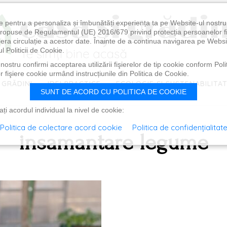
e pentru a personaliza și îmbunătăți experiența ta pe Website-ul nostr
i propuse de Regulamentul (UE) 2016/679 privind protecția persoanelor f
ibera circulație a acestor date. Înainte de a continua navigarea pe Websi
l Politicii de Cookie.
ostru confirmi acceptarea utilizării fişierelor de tip cookie conform Polit
 fişiere cookie urmând instrucțiunile din Politica de Cookie.
 GRĂDINI
IDEI PRACTICE
ECOLOGIE ȘI SUSTENABILITA
SUNT DE ACORD CU POLITICA DE COOKIE
i acordul individual la nivel de cookie:
Politica de colectare acord cookie
Politica de confidențialitat
insamantare legume