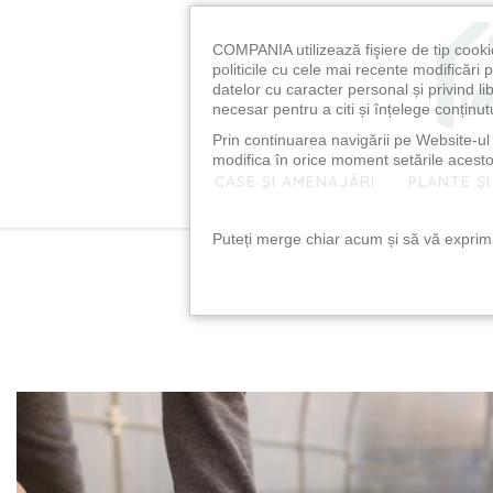
COMPANIA utilizează fişiere de tip cooki
politicile cu cele mai recente modificăr
datelor cu caracter personal și privind l
necesar pentru a citi și înțelege conținutu
Prin continuarea navigării pe Website-ul n
modifica în orice moment setările acestor
CASE ȘI AMENAJĂRI
PLANTE ȘI
Puteți merge chiar acum și să vă exprimaț