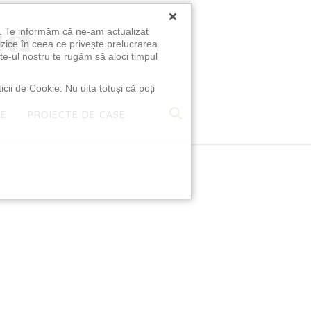
×
u. Te informăm că ne-am actualizat
izice în ceea ce privește prelucrarea
te-ul nostru te rugăm să aloci timpul
icii de Cookie. Nu uita totuși că poți
TE
PROIECTE DE CASE
e