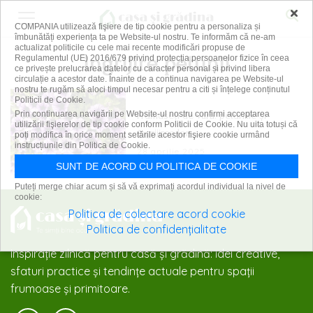
×
COMPANIA utilizează fişiere de tip cookie pentru a personaliza și
îmbunătăți experiența ta pe Website-ul nostru. Te informăm că ne-am
actualizat politicile cu cele mai recente modificări propuse de
ingrijire petunii
Regulamentul (UE) 2016/679 privind protecția persoanelor fizice în ceea
ce privește prelucrarea datelor cu caracter personal și privind libera
circulație a acestor date. Înainte de a continua navigarea pe Website-ul
nostru te rugăm să aloci timpul necesar pentru a citi și înțelege conținutul
Politicii de Cookie.
Frumuseți de vară: petuniile și
Prin continuarea navigării pe Website-ul nostru confirmi acceptarea
utilizării fişierelor de tip cookie conform Politicii de Cookie. Nu uita totuși că
îngrijirea lor
poți modifica în orice moment setările acestor fişiere cookie urmând
instrucțiunile din Politica de Cookie.
28 aprilie 2025
SUNT DE ACORD CU POLITICA DE COOKIE
Puteți merge chiar acum și să vă exprimați acordul individual la nivel de
cookie:
Politica de colectare acord cookie
Politica de confidențialitate
Inspirație zilnică pentru casă și grădină: idei creative,
sfaturi practice și tendințe actuale pentru spații
frumoase și primitoare.