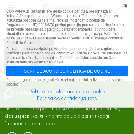
×
COMPANIA utilizează fişiere de tip cookie pentru a personaliza și
îmbunătăți experiența ta pe Website-ul nostru. Te informăm că ne-am
actualizat politicile cu cele mai recente modificări propuse de
grindina
Regulamentul (UE) 2016/679 privind protecția persoanelor fizice în ceea
ce privește prelucrarea datelor cu caracter personal și privind libera
circulație a acestor date. Înainte de a continua navigarea pe Website-ul
nostru te rugăm să aloci timpul necesar pentru a citi și înțelege conținutul
Politicii de Cookie.
Ne putem proteja casa și mașina de
Prin continuarea navigării pe Website-ul nostru confirmi acceptarea
utilizării fişierelor de tip cookie conform Politicii de Cookie. Nu uita totuși că
grindină? Iată ce putem face
poți modifica în orice moment setările acestor fişiere cookie urmând
instrucțiunile din Politica de Cookie.
9 mai 2025
SUNT DE ACORD CU POLITICA DE COOKIE
Puteți merge chiar acum și să vă exprimați acordul individual la nivel de
cookie:
Politica de colectare acord cookie
Politica de confidențialitate
Inspirație zilnică pentru casă și grădină: idei creative,
sfaturi practice și tendințe actuale pentru spații
frumoase și primitoare.