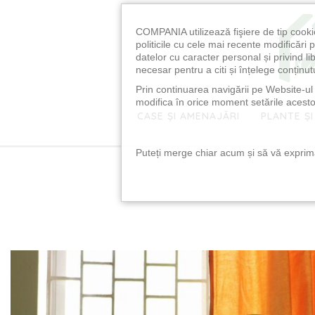
COMPANIA utilizează fişiere de tip cooki
politicile cu cele mai recente modificăr
datelor cu caracter personal și privind l
necesar pentru a citi și înțelege conținutu
Prin continuarea navigării pe Website-ul n
modifica în orice moment setările acestor
CASE ȘI AMENAJĂRI
PLANTE ȘI
Puteți merge chiar acum și să vă exprimaț