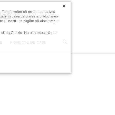
×
u. Te informăm că ne-am actualizat
izice în ceea ce privește prelucrarea
te-ul nostru te rugăm să aloci timpul
icii de Cookie. Nu uita totuși că poți
TE
PROIECTE DE CASE
e