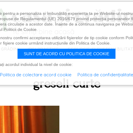
e pentru a personaliza și îmbunătăți experiența ta pe Website-ul nostr
i propuse de Regulamentul (UE) 2016/679 privind protecția persoanelor f
ibera circulație a acestor date. Înainte de a continua navigarea pe Websi
l Politicii de Cookie.
ostru confirmi acceptarea utilizării fişierelor de tip cookie conform Polit
 fişiere cookie urmând instrucțiunile din Politica de Cookie.
 GRĂDINI
IDEI PRACTICE
ECOLOGIE ȘI SUSTENABILITA
SUNT DE ACORD CU POLITICA DE COOKIE
i acordul individual la nivel de cookie:
Politica de colectare acord cookie
Politica de confidențialitat
greseli curte